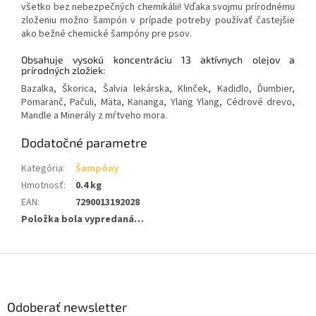
všetko bez nebezpečných chemikálii! Vďaka svojmu prírodnému
zloženiu možno šampón v prípade potreby používať častejšie
ako bežné chemické šampóny pre psov.
Obsahuje vysokú koncentráciu 13 aktívnych olejov a
prírodných zložiek:
Bazalka, Škorica, Šalvia lekárska, Klinček, Kadidlo, Ďumbier,
Pomaranč, Pačuli, Mäta, Kananga, Ylang Ylang, Cédrové drevo,
Mandle a Minerály z mŕtveho mora.
Dodatočné parametre
Kategória
:
Šampóny
Hmotnosť
:
0.4 kg
EAN
:
7290013192028
Položka bola vypredaná…
Z
á
p
ä
Odoberať newsletter