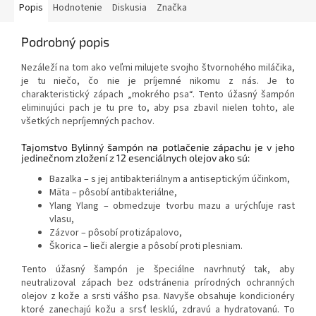
Popis
Hodnotenie
Diskusia
Značka
Podrobný popis
Nezáleží na tom ako veľmi milujete svojho štvornohého miláčika,
je tu niečo, čo nie je príjemné nikomu z nás. Je to
charakteristický zápach „mokrého psa“. Tento úžasný šampón
eliminujúci pach je tu pre to, aby psa zbavil nielen tohto, ale
všetkých nepríjemných pachov.
Tajomstvo Bylinný šampón na potlačenie zápachu je v jeho
jedinečnom zložení z 12 esenciálnych olejov ako sú:
Bazalka – s jej antibakteriálnym a antiseptickým účinkom,
Mäta – pôsobí antibakteriálne,
Ylang Ylang – obmedzuje tvorbu mazu a urýchľuje rast
vlasu,
Zázvor – pôsobí protizápalovo,
Škorica – lieči alergie a pôsobí proti plesniam.
Tento úžasný šampón je špeciálne navrhnutý tak, aby
neutralizoval zápach bez odstránenia prírodných ochranných
olejov z kože a srsti vášho psa. Navyše obsahuje kondicionéry
ktoré zanechajú kožu a srsť lesklú, zdravú a hydratovanú. To