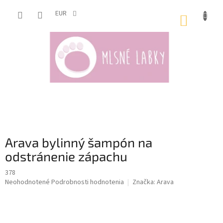
Prejsť
na
EUR
NÁKUP
obsah
KOŠÍK
Arava bylinný šampón na
odstránenie zápachu
378
Priemerné
Neohodnotené
Podrobnosti hodnotenia
Značka:
Arava
hodnotenie
produktu
je
0,0