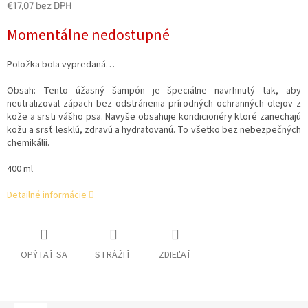
€17,07 bez DPH
Jednotková
Momentálne nedostupné
cena:
Položka bola vypredaná…
Obsah:
Tento úžasný šampón je špeciálne navrhnutý tak, aby
neutralizoval zápach bez odstránenia prírodných ochranných olejov z
kože a srsti vášho psa. Navyše obsahuje kondicionéry ktoré zanechajú
kožu a srsť lesklú, zdravú a hydratovanú. To všetko bez nebezpečných
chemikálii.
400 ml
Detailné informácie
OPÝTAŤ SA
STRÁŽIŤ
ZDIEĽAŤ