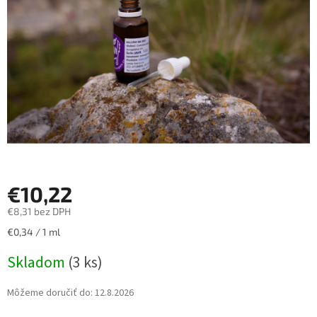
hviezdičiek.
€10,22
€8,31 bez DPH
Jednotková
€0,34 / 1 ml
cena:
Skladom
(3 ks)
Môžeme doručiť do:
12.8.2026