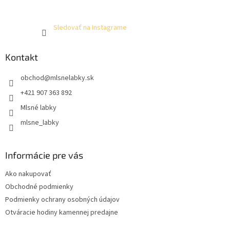
Sledovať na Instagrame
Kontakt
obchod
@
mlsnelabky.sk
+421 907 363 892
Mlsné labky
mlsne_labky
Informácie pre vás
Ako nakupovať
Obchodné podmienky
Podmienky ochrany osobných údajov
Otváracie hodiny kamennej predajne