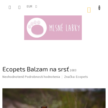
Prejsť
na
EUR
NÁKUP
obsah
KOŠÍK
Ecopets Balzam na srsť
1683
Priemerné
Neohodnotené
Podrobnosti hodnotenia
Značka:
Ecopets
hodnotenie
produktu
je
0,0
z
5