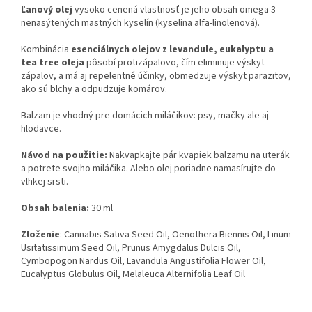
Ľanový olej
vysoko cenená vlastnosť je jeho obsah omega 3
nenasýtených mastných kyselín (kyselina alfa-linolenová).
Kombinácia
esenciálnych olejov z levandule, eukalyptu a
tea tree oleja
pôsobí protizápalovo, čím eliminuje výskyt
zápalov, a má aj repelentné účinky, obmedzuje výskyt parazitov,
ako sú blchy a odpudzuje komárov.
Balzam je vhodný pre domácich miláčikov: psy, mačky ale aj
hlodavce.
Návod na použitie:
Nakvapkajte pár kvapiek balzamu na uterák
a potrete svojho miláčika. Alebo olej poriadne namasírujte do
vlhkej srsti.
Obsah balenia:
30 ml
Zloženie
: Cannabis Sativa Seed Oil, Oenothera Biennis Oil, Linum
Usitatissimum Seed Oil, Prunus Amygdalus Dulcis Oil,
Cymbopogon Nardus Oil, Lavandula Angustifolia Flower Oil,
Eucalyptus Globulus Oil, Melaleuca Alternifolia Leaf Oil