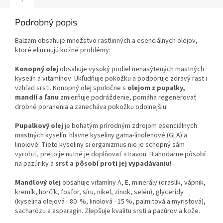
Podrobný popis
Balzam obsahuje množstvo rastlinných a esenciálnych olejov,
ktoré eliminujú kožné problémy:
Konopný olej
obsahuje vysoký podiel nenasýtených mastných
kyselín a vitamínov. Ukľudňuje pokožku a podporuje zdravý rast i
vzhľad srsti. Konopný olej spoločne s
olejom z pupalky,
mandlí a ľanu
zmierňuje podráždenie, pomáha regenerovať
drobné poranenia a zanecháva pokožku odolnejšiu.
Pupalkový olej
je bohatým prírodným zdrojom esenciálnych
mastných kyselín: hlavne kyseliny gama-linolenové (GLA) a
linolové. Tieto kyseliny si organizmus nie je schopný sám
vyrobiť, preto je nutné je doplňovať stravou. Blahodarne pôsobí
na pazúriky a
srsť a pôsobí proti jej vypadávaniu!
Mandľový olej
obsahuje vitamíny A, E, minerály (draslík, vápnik,
kremík, horčík, fosfor, síru, nikel, zinok, selén), glyceridy
(kyselina olejová - 80 %, linolová - 15 %, palmitová a myristová),
sacharózu a asparagin. Zlepšuje kvalitu srsti a pazúrov a kože.