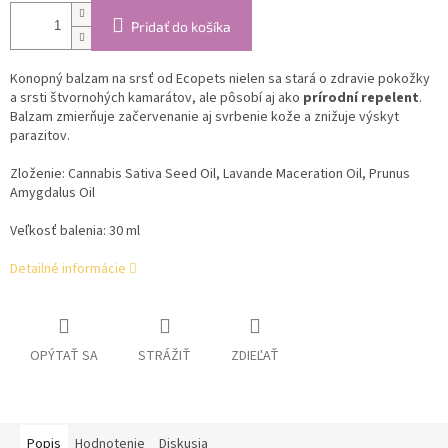
Pridať do košíka
Konopný balzam na srsť od Ecopets nielen sa stará o zdravie pokožky
a srsti štvornohých kamarátov, ale pôsobí aj ako
prírodní repelent
.
Balzam zmierňuje začervenanie aj svrbenie kože a znižuje výskyt
parazitov.
Zloženie: Cannabis Sativa Seed Oil, Lavande Maceration Oil, Prunus
Amygdalus Oil
Veľkosť balenia: 30 ml
Detailné informácie
OPÝTAŤ SA
STRÁŽIŤ
ZDIEĽAŤ
Popis
Hodnotenie
Diskusia