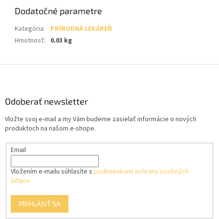
Dodatočné parametre
Kategória
:
PRÍRODNÁ LEKÁREŇ
Hmotnosť
:
0.03 kg
Z
á
p
ä
Odoberať newsletter
t
Vložte svoj e-mail a my Vám budeme zasielať informácie o nových
i
produktoch na našom e-shope.
e
Email
Vložením e-mailu súhlasíte s
podmienkami ochrany osobných
údajov
PRIHLÁSIŤ SA