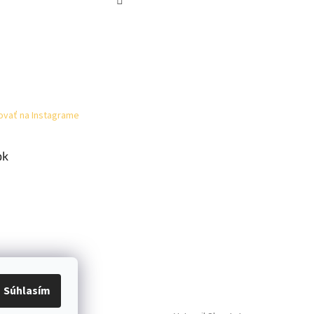
ovať na Instagrame
ok
Súhlasím