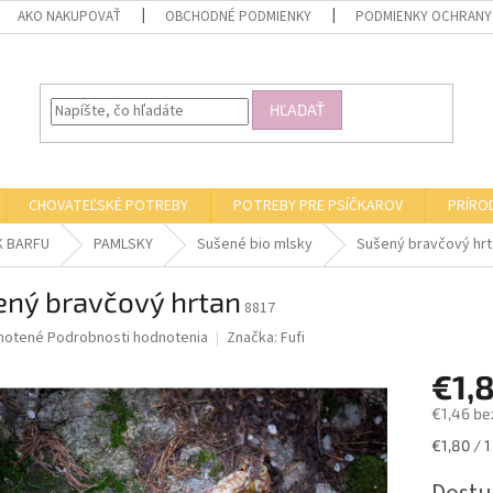
AKO NAKUPOVAŤ
OBCHODNÉ PODMIENKY
PODMIENKY OCHRANY
HĽADAŤ
CHOVATEĽSKÉ POTREBY
POTREBY PRE PSÍČKAROV
PRÍRO
K BARFU
PAMLSKY
Sušené bio mlsky
Sušený bravčový hrt
ený bravčový hrtan
8817
né
notené
Podrobnosti hodnotenia
Značka:
Fufi
nie
€1,
u
€1,46 be
Jednotk
€1,80 / 1
cena:
iek.