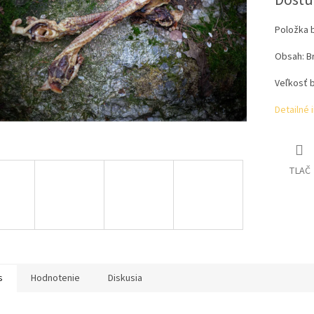
Dostu
Položka 
Obsah: B
Veľkosť b
Detailné 
TLAČ
s
Hodnotenie
Diskusia