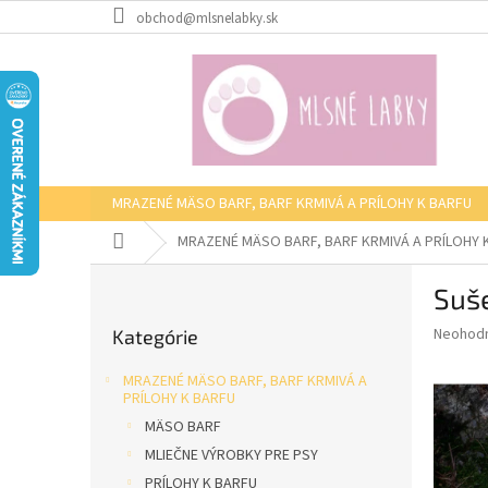
Prejsť
obchod@mlsnelabky.sk
na
obsah
MRAZENÉ MÄSO BARF, BARF KRMIVÁ A PRÍLOHY K BARFU
Domov
MRAZENÉ MÄSO BARF, BARF KRMIVÁ A PRÍLOHY 
B
Suš
o
Preskočiť
č
Priemer
Neohod
Kategórie
kategórie
n
hodnote
ý
produkt
MRAZENÉ MÄSO BARF, BARF KRMIVÁ A
p
je
PRÍLOHY K BARFU
0,0
a
MÄSO BARF
z
n
MLIEČNE VÝROBKY PRE PSY
5
e
hviezdič
PRÍLOHY K BARFU