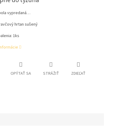
pné do týždňa
bola vypredaná…
ravčový hrtan sušený
alenia: 1ks
informácie
OPÝTAŤ SA
STRÁŽIŤ
ZDIEĽAŤ