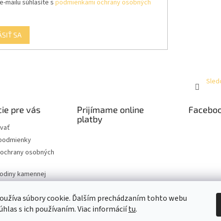
e-mailu súhlasíte s
podmienkami ochrany osobných
ÁSIŤ SA
Sled
ie pre vás
Prijímame online
Facebo
platby
vať
podmienky
ochrany osobných
hodiny kamennej
oužíva súbory cookie. Ďalším prechádzaním tohto webu
úhlas s ich používaním. Viac informácií
tu
.