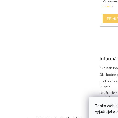
Vložením 
údajov
PRIHL
Informác
Ako nakupo
Obchodné 
Podmienky 
údajov
Otváracie 
predajne
Tento web p
vyjadrujete s