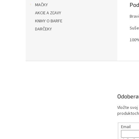
Pod
MAČKY
AKCIE A ZĽAVY
Brav
KNIHY O BARFE
Suše
DARČEKY
100%
Z
á
p
ä
t
Odobera
i
e
Vložte svoj
produktoch
Email