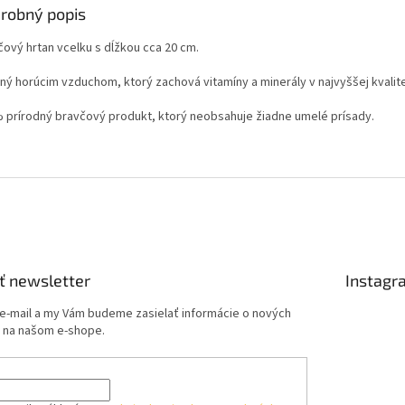
robný popis
čový hrtan vcelku s dĺžkou cca 20 cm.
ný horúcim vzduchom, ktorý zachová vitamíny a minerály v najvyššej kvalite
 prírodný bravčový produkt, ktorý neobsahuje žiadne umelé prísady.
ť newsletter
Instagr
 e-mail a my Vám budeme zasielať informácie o nových
 na našom e-shope.