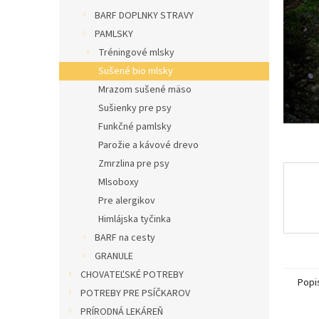
l
BARF DOPLNKY STRAVY
PAMLSKY
Tréningové mlsky
Sušené bio mlsky
Mrazom sušené mäso
Sušienky pre psy
Funkčné pamlsky
Parožie a kávové drevo
Zmrzlina pre psy
Mlsoboxy
Pre alergikov
Himlájska tyčinka
BARF na cesty
GRANULE
CHOVATEĽSKÉ POTREBY
Popi
POTREBY PRE PSÍČKAROV
PRÍRODNÁ LEKÁREŇ