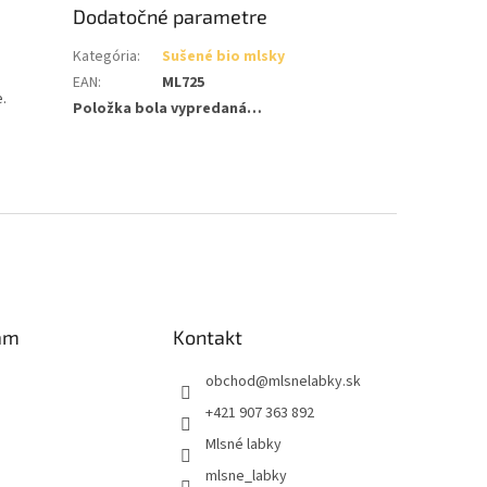
Dodatočné parametre
Kategória
:
Sušené bio mlsky
EAN
:
ML725
.
Položka bola vypredaná…
am
Kontakt
obchod
@
mlsnelabky.sk
+421 907 363 892
Mlsné labky
mlsne_labky