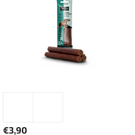
z
5
hviezdičiek.
€3,90