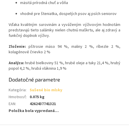
mäsitá prírodná chuť a vôňa
vhodné pre šteniatka, dospelých psov aj psích seniorov
Vďaka kvalitným surovinám a vyváženým výživovým hodnotám
predstavujú tieto salámky nielen chutnú maškrtu, ale aj zdravý a
funkčný doplnok výživy.
Zloženie:
pštrosie mäso 94 %, maliny 2 %, ríbezle 2 %,
kolagénové črievko 2 %
Analýza:
hrubé bielkoviny 51 %, hrubé oleje a tuky 21,4 %, hrubý
popol 4,2 %, hrubá vláknina 1,9 %
Dodatočné parametre
Kategória
:
Sušené bio mlsky
Hmotnosť
:
0.075 kg
EAN
:
4262437741321
Položka bola vypredaná…
Z