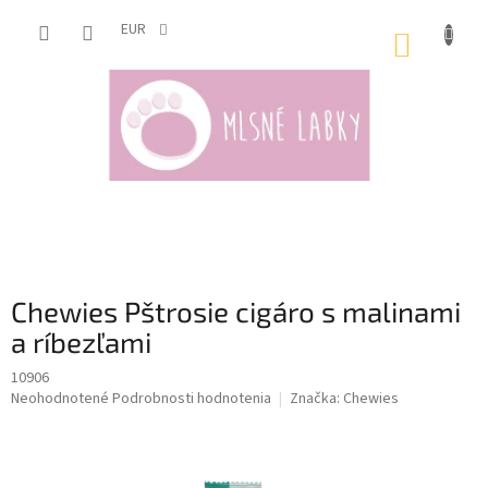
Prejsť
na
EUR
NÁKUP
obsah
KOŠÍK
Chewies Pštrosie cigáro s malinami
a ríbezľami
10906
Priemerné
Neohodnotené
Podrobnosti hodnotenia
Značka:
Chewies
hodnotenie
produktu
je
0,0