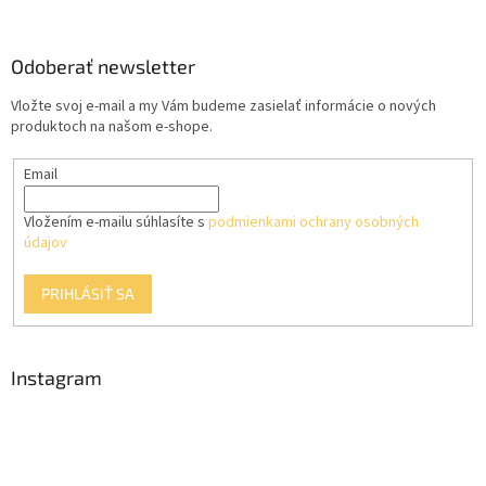
á
p
ä
Odoberať newsletter
t
Vložte svoj e-mail a my Vám budeme zasielať informácie o nových
i
produktoch na našom e-shope.
e
Email
Vložením e-mailu súhlasíte s
podmienkami ochrany osobných
údajov
PRIHLÁSIŤ SA
Instagram