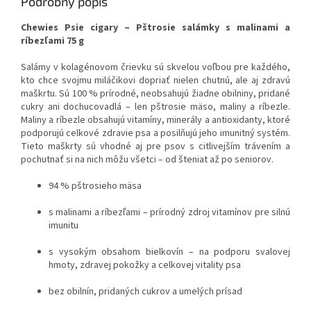
Podrobný popis
Chewies Psie cigary – Pštrosie salámky s malinami a
ríbezľami 75 g
Salámy v kolagénovom črievku sú skvelou voľbou pre každého,
kto chce svojmu miláčikovi dopriať nielen chutnú, ale aj zdravú
maškrtu. Sú 100 % prírodné, neobsahujú žiadne obilniny, pridané
cukry ani dochucovadlá – len pštrosie mäso, maliny a ríbezle.
Maliny a ríbezle obsahujú vitamíny, minerály a antioxidanty, ktoré
podporujú celkové zdravie psa a posilňujú jeho imunitný systém.
Tieto maškrty sú vhodné aj pre psov s citlivejším trávením a
pochutnať si na nich môžu všetci – od šteniat až po seniorov.
94 % pštrosieho mäsa
s malinami a ríbezľami – prírodný zdroj vitamínov pre silnú
imunitu
s vysokým obsahom bielkovín – na podporu svalovej
hmoty, zdravej pokožky a celkovej vitality psa
bez obilnín, pridaných cukrov a umelých prísad