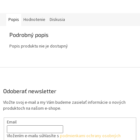
Popis
Hodnotenie
Diskusia
Podrobný popis
Popis produktu nie je dostupný
Z
á
p
ä
Odoberať newsletter
t
Vložte svoj e-mail a my Vám budeme zasielať informácie o nových
i
produktoch na našom e-shope.
e
Email
Vložením e-mailu súhlasíte s
podmienkami ochrany osobných