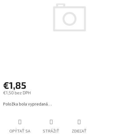
hviezdičiek.
€1,85
€1,50 bez DPH
Jednotková
Položka bola vypredaná…
cena:
OPÝTAŤ SA
STRÁŽIŤ
ZDIEĽAŤ