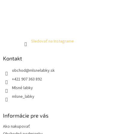
Sledovať na Instagrame
Kontakt
obchod
@
mlsnelabky.sk
+421 907 363 892
Mlsné labky
mlsne_labky
Informácie pre vás
Ako nakupovať
Obchodné podmienky