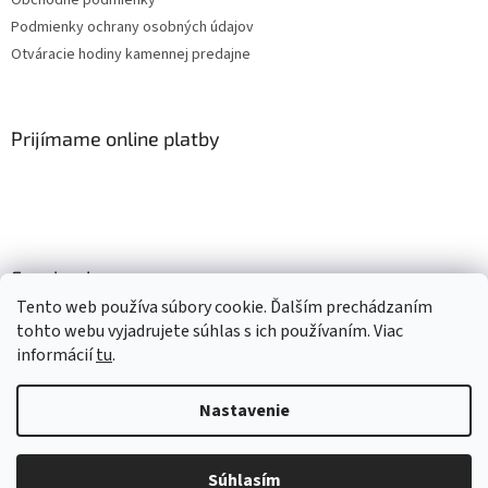
Podmienky ochrany osobných údajov
Otváracie hodiny kamennej predajne
Prijímame online platby
Facebook
Tento web používa súbory cookie. Ďalším prechádzaním
tohto webu vyjadrujete súhlas s ich používaním. Viac
informácií
tu
.
Vytvoril Shoptet
Nastavenie
Copyright 2026
Mlsné labky
. Všetky práva vyhradené.
Upraviť
nastavenie cookies
Súhlasím