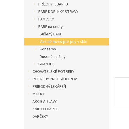
e
PRÍLOHY K BARFU
l
BARF DOPLNKY STRAVY
PAMLSKY
BARF na cesty
Sušený BARF
Varené menu pre psy v skle
Konzervy
Dusené salámy
GRANULE
CHOVATEĽSKÉ POTREBY
POTREBY PRE PSÍČKAROV
PRÍRODNÁ LEKÁREŇ
MAČKY
AKCIE A ZĽAVY
KNIHY O BARFE
DARČEKY