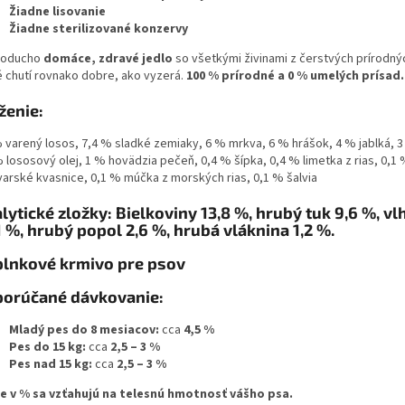
Žiadne lisovanie
Žiadne sterilizované konzervy
noducho
domáce, zdravé jedlo
so všetkými živinami z čerstvých prírodný
é chutí rovnako dobre, ako vyzerá.
100 % prírodné a 0 % umelých prísad.
ženie:
 varený losos, 7,4 % sladké zemiaky, 6 % mrkva, 6 % hrášok, 4 % jablká, 
 lososový olej, 1 % hovädzia pečeň, 0,4 % šípka, 0,4 % limetka z rias, 0,1
varské kvasnice, 0,1 % múčka z morských rias, 0,1 % šalvia
lytické zložky: Bielkoviny 13,8 %, hrubý tuk 9,6 %, vl
1 %, hrubý popol 2,6 %, hrubá vláknina 1,2 %.
lnkové krmivo pre psov
orúčané dávkovanie:
Mladý pes do 8 mesiacov:
cca
4,5 %
Pes do 15 kg:
cca
2,5 – 3 %
Pes nad 15 kg:
cca
2,5 – 3 %
e v % sa vzťahujú na telesnú hmotnosť vášho psa.