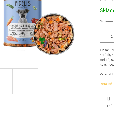
5
cena:
hviezdičiek.
Skla
Môžeme d
Obsah:
7
hrášok, 4
pečeň, 0,
kvasnice,
Veľkosť b
Detailné 
TLAČ