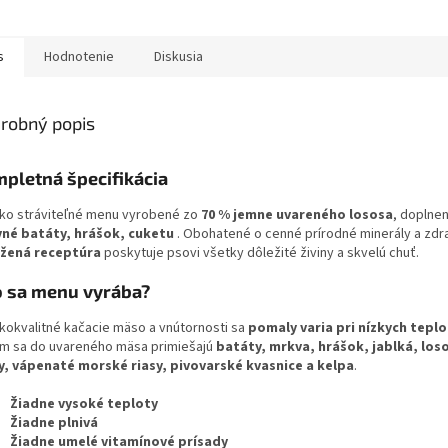
s
Hodnotenie
Diskusia
robný popis
pletná špecifikácia
ko stráviteľné menu vyrobené zo
70 % jemne uvareného lososa
, doplne
vné batáty, hrášok, cuketu
. Obohatené o cenné prírodné minerály a zdra
žená receptúra
poskytuje psovi všetky dôležité živiny a skvelú chuť.
 sa menu vyrába?
kokvalitné kačacie mäso a vnútornosti sa
pomaly varia pri nízkych tepl
m sa do uvareného mäsa primiešajú
batáty, mrkva, hrášok, jablká, loso
y, vápenaté morské riasy, pivovarské kvasnice a kelpa
.
Žiadne vysoké teploty
Žiadne plnivá
Žiadne umelé vitamínové prísady