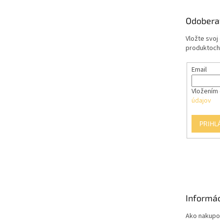
ä
t
Odobera
i
e
Vložte svoj
produktoch
Email
Vložením 
údajov
PRIHL
Informác
Ako nakupo