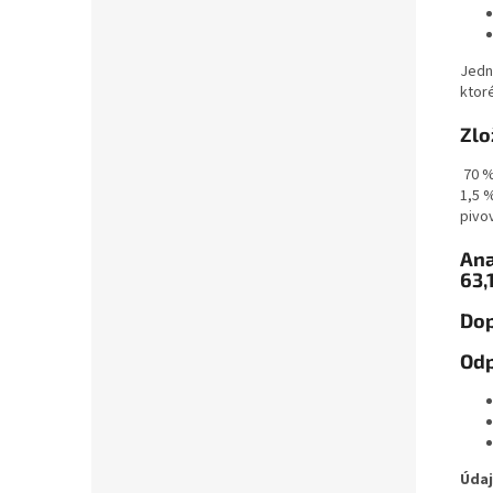
Jed
ktor
Zlo
70 %
1,5 %
pivo
Ana
63,
Dop
Odp
Údaj