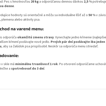
lad: Pes s hmotnosťou
20 kg
a odporúčanou dennou dávkou
2,5 %
potrebuj
va denne
.
edujúce hodnoty sú orientačné a môžu sa individuálne líšiť až o
50 %
v závis
, plemena alebo aktivity psa.
chod na varené menu:
lis odporúča
okamžitú zmenu stravy
. Vynechajte jedno kŕmenie (najlepšie
ďalšom kŕmení podávajte nové jedlo.
Prvých pár dní podávajte iba jeden
u
, aby sa žalúdok psa prispôsobil. Neskôr sa odporúča menu striedať.
adovanie:
 v skle má
minimálnu trvanlivosť 1 rok
. Po otvorení odporúčame uchová
dničke a
spotrebovať do 3 dní
.