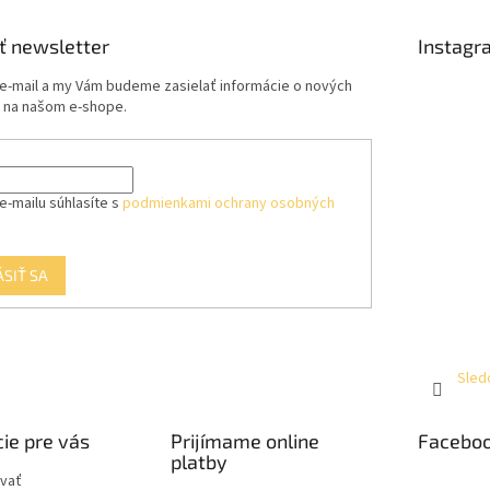
ť newsletter
Instagr
 e-mail a my Vám budeme zasielať informácie o nových
 na našom e-shope.
e-mailu súhlasíte s
podmienkami ochrany osobných
ÁSIŤ SA
Sled
ie pre vás
Prijímame online
Facebo
platby
vať