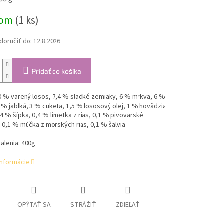
dom
(1 ks)
oručiť do:
12.8.2026
Pridať do košíka
0 % varený losos, 7,4 % sladké zemiaky, 6 % mrkva, 6 %
 % jablká, 3 % cuketa, 1,5 % lososový olej, 1 % hovädzia
4 % šípka, 0,4 % limetka z rias, 0,1 % pivovarské
 0,1 % múčka z morských rias, 0,1 % šalvia
alenia: 400g
informácie
OPÝTAŤ SA
STRÁŽIŤ
ZDIEĽAŤ