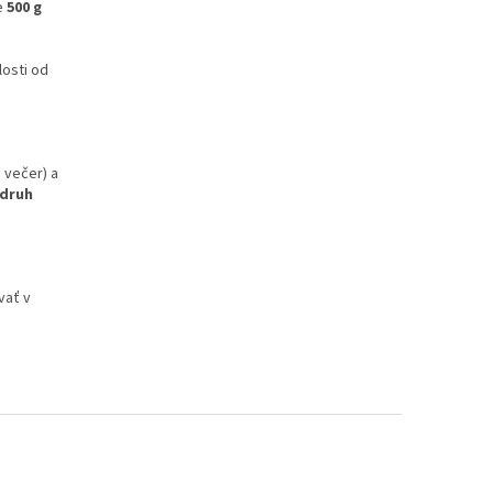
e
500 g
losti od
 večer) a
 druh
vať v