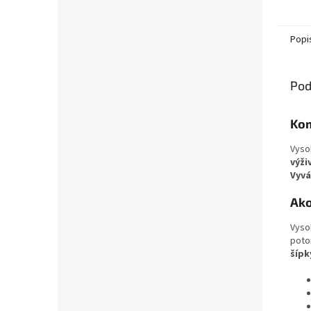
Popi
Pod
Kom
Vyso
výži
Vyvá
Ako
Vyso
poto
šípk