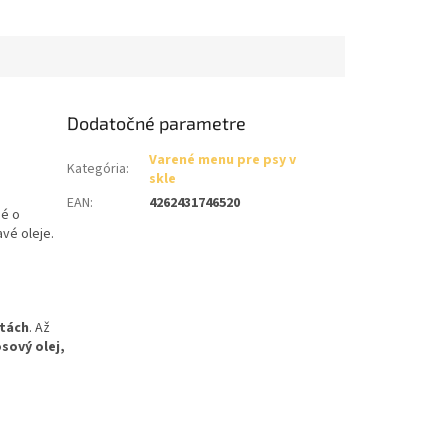
Dodatočné parametre
Varené menu pre psy v
Kategória
:
skle
EAN
:
4262431746520
né o
vé oleje.
otách
. Až
sový olej,