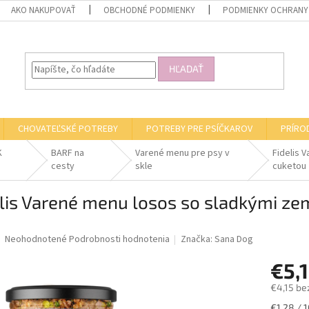
AKO NAKUPOVAŤ
OBCHODNÉ PODMIENKY
PODMIENKY OCHRANY
HĽADAŤ
CHOVATEĽSKÉ POTREBY
POTREBY PRE PSÍČKAROV
PRÍRO
K
BARF na
Varené menu pre psy v
Fidelis 
cesty
skle
cuketou
lis Varené menu losos so sladkými ze
Priemerné
Neohodnotené
Podrobnosti hodnotenia
Značka:
Sana Dog
hodnotenie
produktu
€5,
je
€4,15 be
0,0
z
Jednotk
€1,28 / 1