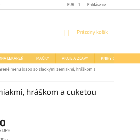
 OSOBNÝCH ÚDAJOV
OTVÁRACIE HODINY KAMENNEJ PREDAJNE
EUR
Prihlásenie
NÁKUPNÝ
Prázdny košík
KOŠÍK
DNÁ LEKÁREŇ
MAČKY
AKCIE A ZĽAVY
KNIHY O BARFE
Varené menu losos so sladkými zemiakmi, hráškom a
miakmi, hráškom a cuketou
10
z DPH
ová
00 g