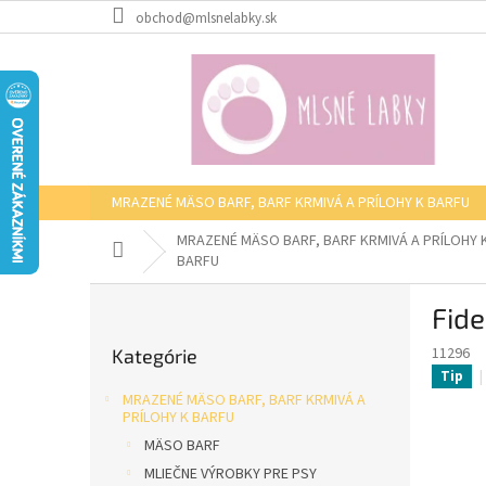
Prejsť
obchod@mlsnelabky.sk
na
obsah
MRAZENÉ MÄSO BARF, BARF KRMIVÁ A PRÍLOHY K BARFU
MRAZENÉ MÄSO BARF, BARF KRMIVÁ A PRÍLOHY 
Domov
BARFU
B
Fide
o
Preskočiť
č
11296
Kategórie
kategórie
n
Tip
ý
MRAZENÉ MÄSO BARF, BARF KRMIVÁ A
p
PRÍLOHY K BARFU
a
MÄSO BARF
n
MLIEČNE VÝROBKY PRE PSY