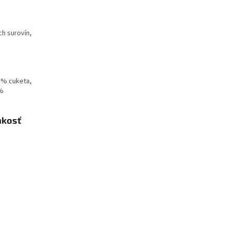
ch surovín,
3 % cuketa,
 %
hkosť