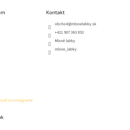
am
Kontakt
obchod
@
mlsnelabky.sk
+421 907 363 892
Mlsné labky
mlsne_labky
ovať na Instagrame
ok