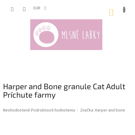
Prejsť
na
EUR
NÁKUP
obsah
KOŠÍK
Harper and Bone granule Cat Adult
Príchute farmy
Priemerné
Neohodnotené
Podrobnosti hodnotenia
Značka:
Harper and bone
hodnotenie
produktu
je
0,0