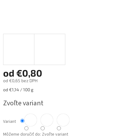
od
€0,80
od
€0,65
bez DPH
Jednotková
od €1,14 / 100 g
cena:
Zvoľte variant
Variant
Môžeme doručiť do:
Zvoľte variant