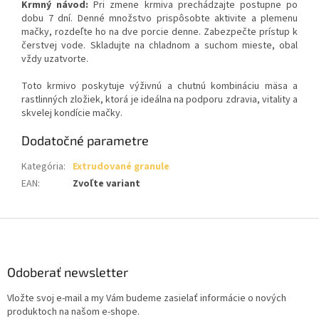
Krmný návod:
Pri zmene krmiva prechádzajte postupne po
dobu 7 dní. Denné množstvo prispôsobte aktivite a plemenu
mačky, rozdeľte ho na dve porcie denne. Zabezpečte prístup k
čerstvej vode. Skladujte na chladnom a suchom mieste, obal
vždy uzatvorte.
Toto krmivo poskytuje výživnú a chutnú kombináciu mäsa a
rastlinných zložiek, ktorá je ideálna na podporu zdravia, vitality a
skvelej kondície mačky.
Dodatočné parametre
Kategória
:
Extrudované granule
EAN
:
Zvoľte variant
Z
á
p
ä
Odoberať newsletter
t
Vložte svoj e-mail a my Vám budeme zasielať informácie o nových
i
produktoch na našom e-shope.
e