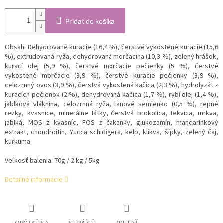
Pridať do košíka
Obsah: Dehydrované kuracie (16,4 %), čerstvé vykostené kuracie (15,6
%), extrudovaná ryža, dehydrovaná morčacina (10,3 %), zelený hrášok,
kurací olej (5,9 %), čerstvé morčacie pečienky (5 %), čerstvé
vykostené morčacie (3,9 %), čerstvé kuracie pečienky (3,9 %),
celozrnný ovos (3,9 %), čerstvá vykostená kačica (2,3 %), hydrolyzát z
kuracích pečienok (2 %), dehydrovaná kačica (1,7 %), rybí olej (1,4 %),
jablková vláknina, celozrnná ryža, ľanové semienko (0,5 %), repné
rezky, kvasnice, minerálne látky, čerstvá brokolica, tekvica, mrkva,
jablká, MOS z kvasníc, FOS z čakanky, glukozamín, mandarínkový
extrakt, chondroitín, Yucca schidigera, kelp, klikva, šípky, zelený čaj,
kurkuma.
Veľkosť balenia: 70g / 2 kg / 5kg
Detailné informácie
OPÝTAŤ SA
STRÁŽIŤ
ZDIEĽAŤ