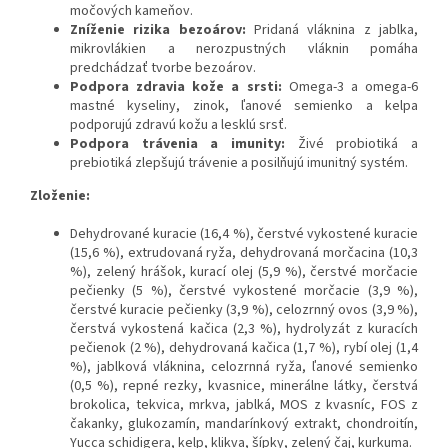
močových kameňov.
Zníženie rizika bezoárov:
Pridaná vláknina z jablka,
mikrovlákien a nerozpustných vláknin pomáha
predchádzať tvorbe bezoárov.
Podpora zdravia kože a srsti:
Omega-3 a omega-6
mastné kyseliny, zinok, ľanové semienko a kelpa
podporujú zdravú kožu a lesklú srsť.
Podpora trávenia a imunity:
Živé probiotiká a
prebiotiká zlepšujú trávenie a posilňujú imunitný systém.
Zloženie:
Dehydrované kuracie (16,4 %), čerstvé vykostené kuracie
(15,6 %), extrudovaná ryža, dehydrovaná morčacina (10,3
%), zelený hrášok, kurací olej (5,9 %), čerstvé morčacie
pečienky (5 %), čerstvé vykostené morčacie (3,9 %),
čerstvé kuracie pečienky (3,9 %), celozrnný ovos (3,9 %),
čerstvá vykostená kačica (2,3 %), hydrolyzát z kuracích
pečienok (2 %), dehydrovaná kačica (1,7 %), rybí olej (1,4
%), jablková vláknina, celozrnná ryža, ľanové semienko
(0,5 %), repné rezky, kvasnice, minerálne látky, čerstvá
brokolica, tekvica, mrkva, jablká, MOS z kvasníc, FOS z
čakanky, glukozamín, mandarínkový extrakt, chondroitín,
Yucca schidigera, kelp, klikva, šípky, zelený čaj, kurkuma.