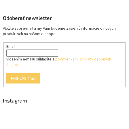
á
p
ä
Odoberať newsletter
t
Vložte svoj e-mail a my Vám budeme zasielať informácie o nových
i
produktoch na našom e-shope.
e
Email
Vložením e-mailu súhlasíte s
podmienkami ochrany osobných
údajov
PRIHLÁSIŤ SA
Instagram