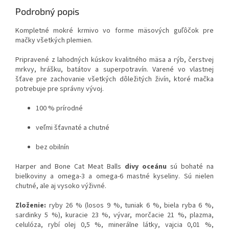
Podrobný popis
Kompletné mokré krmivo vo forme mäsových guľôčok pre
mačky všetkých plemien.
Pripravené z lahodných kúskov kvalitného mäsa a rýb, čerstvej
mrkvy, hrášku, batátov a superpotravín. Varené vo vlastnej
šťave pre zachovanie všetkých dôležitých živín, ktoré mačka
potrebuje pre správny vývoj.
100 % prírodné
veľmi šťavnaté a chutné
bez obilnín
Harper and Bone Cat Meat Balls
divy oceánu
sú bohaté na
bielkoviny a omega-3 a omega-6 mastné kyseliny. Sú nielen
chutné, ale aj vysoko výživné.
Zloženie:
ryby 26 % (losos 9 %, tuniak 6 %, biela ryba 6 %,
sardinky 5 %), kuracie 23 %, vývar, morčacie 21 %, plazma,
celulóza, rybí olej 0,5 %, minerálne látky, vajcia 0,01 %,