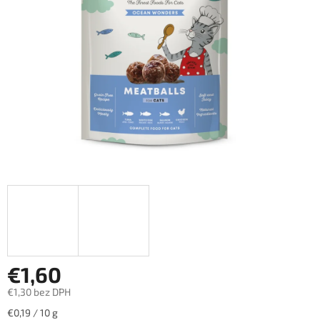
hviezdičiek.
€1,60
€1,30 bez DPH
Jednotková
€0,19 / 10 g