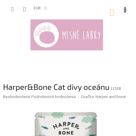
Prejsť
na
EUR
NÁKUP
obsah
KOŠÍK
Harper&Bone Cat divy oceánu
11508
Priemerné
Neohodnotené
Podrobnosti hodnotenia
Značka:
Harper and bone
hodnotenie
produktu
je
0,0
z
5