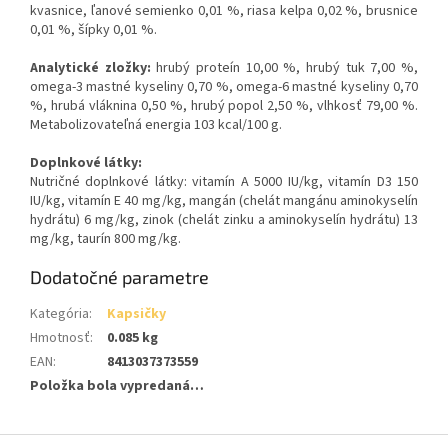
kvasnice, ľanové semienko 0,01 %, riasa kelpa 0,02 %, brusnice
0,01 %, šípky 0,01 %.
Analytické zložky:
hrubý proteín 10,00 %, hrubý tuk 7,00 %,
omega-3 mastné kyseliny 0,70 %, omega-6 mastné kyseliny 0,70
%, hrubá vláknina 0,50 %, hrubý popol 2,50 %, vlhkosť 79,00 %.
Metabolizovateľná energia 103 kcal/100 g.
Doplnkové látky:
Nutričné doplnkové látky: vitamín A 5000 IU/kg, vitamín D3 150
IU/kg, vitamín E 40 mg/kg, mangán (chelát mangánu aminokyselín
hydrátu) 6 mg/kg, zinok (chelát zinku a aminokyselín hydrátu) 13
mg/kg, taurín 800 mg/kg.
Dodatočné parametre
Kategória
:
Kapsičky
Hmotnosť
:
0.085 kg
EAN
:
8413037373559
Položka bola vypredaná…
Z