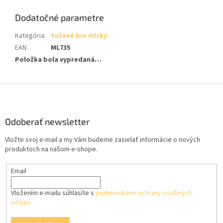
Dodatočné parametre
Kategória
:
Sušené bio mlsky
EAN
:
ML735
Položka bola vypredaná…
Z
á
p
ä
Odoberať newsletter
t
Vložte svoj e-mail a my Vám budeme zasielať informácie o nových
i
produktoch na našom e-shope.
e
Email
Vložením e-mailu súhlasíte s
podmienkami ochrany osobných
údajov