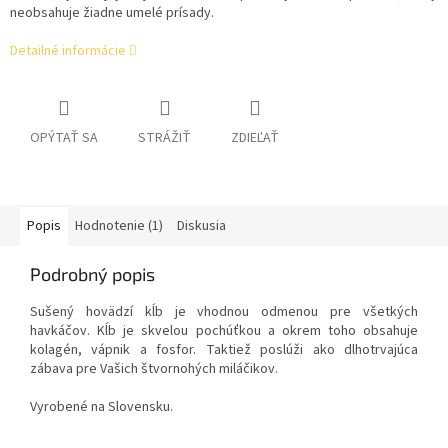
neobsahuje žiadne umelé prísady.
Detailné informácie
OPÝTAŤ SA
STRÁŽIŤ
ZDIEĽAŤ
Popis
Hodnotenie (1)
Diskusia
Podrobný popis
Sušený hovädzí kĺb
je vhodnou odmenou pre všetkých
havkáčov. Kĺb je skvelou pochúťkou a okrem toho obsahuje
kolagén, vápnik a fosfor. Taktiež poslúži ako dlhotrvajúca
zábava pre Vašich štvornohých miláčikov.
Vyrobené na Slovensku.