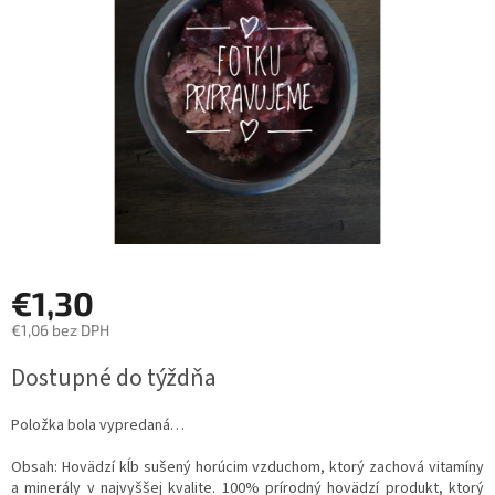
hviezdičiek.
€1,30
€1,06 bez DPH
Jednotková
Dostupné do týždňa
cena:
Položka bola vypredaná…
Obsah: Hovädzí kĺb s
ušený horúcim vzduchom, ktorý zachová vitamíny
a minerály v najvyššej kvalite.
100% prírodný hovädzí produkt, ktorý