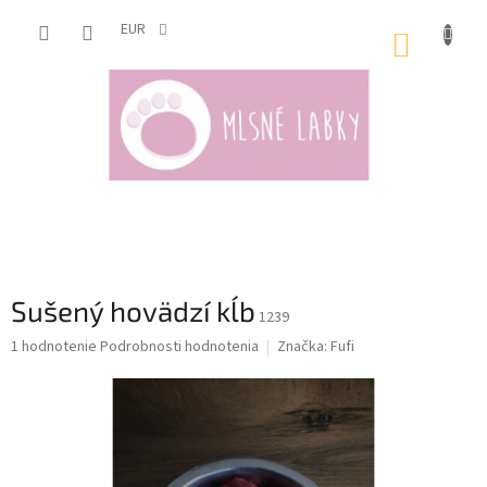
Prejsť
na
EUR
NÁKUP
obsah
KOŠÍK
Sušený hovädzí kĺb
1239
Priemerné
1 hodnotenie
Podrobnosti hodnotenia
Značka:
Fufi
hodnotenie
produktu
je
5,0
z
5