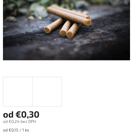
hviezdičiek.
od
€0,30
od
€0,24
bez DPH
Jednotková
od €0,15 / 1 ks