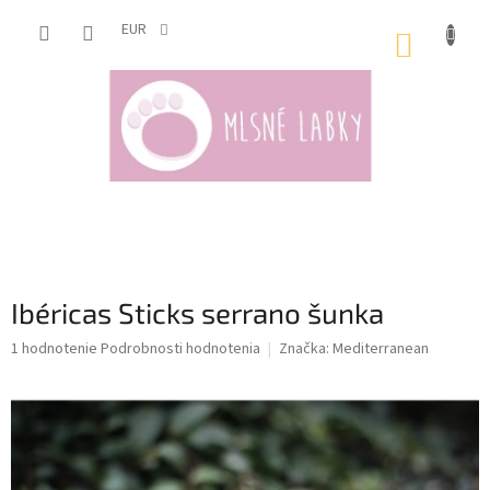
Prejsť
na
EUR
NÁKUP
obsah
KOŠÍK
Ibéricas Sticks serrano šunka
Priemerné
1 hodnotenie
Podrobnosti hodnotenia
Značka:
Mediterranean
hodnotenie
produktu
je
5,0
z
5