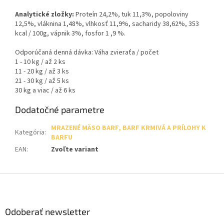
Analytické zložky:
Proteín 24,2%, tuk 11,3%, popoloviny
12,5%, vláknina 1,48%, vlhkosť 11,9%, sacharidy 38,62%, 353
kcal / 100g, vápnik 3%, fosfor 1 ,9 %.
Odporúčaná denná dávka: Váha zvieraťa / počet
1 - 10 kg / až 2 ks
11 - 20 kg / až 3 ks
21 - 30 kg / až 5 ks
30 kg a viac / až 6 ks
Dodatočné parametre
MRAZENÉ MÄSO BARF, BARF KRMIVÁ A PRÍLOHY K
Kategória
:
BARFU
EAN
:
Zvoľte variant
Z
á
p
ä
Odoberať newsletter
t