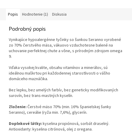
Popis
Hodnotenie (1)
Diskusia
Podrobný popis
Vynikajúce hypoalergénne tyčinky so šunkou Seranno vyrobené
zo 70% čerstvého mäsa, vákuovo vzduchotesne balené na
uchovanie perfektnej chute a vône, s prírodným zdrojom omega
9.
Vďaka vysokej kvalite, obsahu vitamínov a minerálov, sú
ideálnou maškrtou pri každodennej starostlivosti o vášho
domáceho maznáčika.
Bez lepku, bez umelých farbív, bez geneticky modifikovaných
surovín, bez trans-mastných kyselín.
Zloženie:
Čerstvé mäso 70% (min. 16% španielskej šunky
Seranno), cereálie (ryža min. 7,6%), glycerín.
Doplnkové látky:
kyselina propiónová, sorbát draselný.
Antioxidanty: kyselina citrónová, olej z oregana.