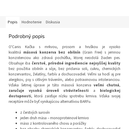
Popis
Hodnotenie
Diskusia
Podrobný popis
O'Canis Kačka s mrkvou, prosom a hruškou je vysoko
kvalitná
mäsová konzerva bez obilnín
(Grain Free) s jemnou
konzistenciou ako zdravá pochúťka, ktorej neodolá žiaden pes.
Obsahuje iba
čerstvé
,
prírodné ingrediencie nejvyššej kvality
bez použitia obilnín a sóje, bez pridania soli, cukru, chemických
konzervantov, želatíny, farbív a dochucovadiel. Veľmi sa hodí aj pre
alergikov, psy s citlivým trávením, alebo potravinovou intoleranciou.
Vďaka šetrnej úprave je táto mäsová konzerva
veľmi chutná
,
zaručuje vysokú úroveň stráviteľnosti
a
biologickej
dostupnosti
, ktorá zaisťuje nízku spotrebu krmiva. Vďaka svojej
receptúre môže byť vynikajúcou alternatívou BARFu.
z čerstvých surovín
jeden druh mäsa – monoproteinové krmivo
mäso z kontrolovaného chovu a porážky
bez obsahu chemických konzervantov, farbív, dochucovadiel