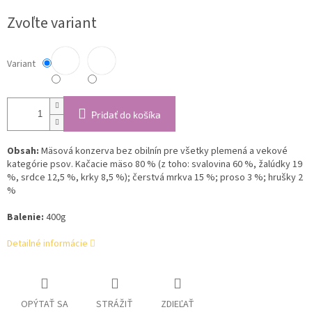
cena:
Zvoľte variant
Variant
Pridať do košíka
Obsah:
Mäsová konzerva bez obilnín pre všetky plemená a vekové
kategórie psov. Kačacie mäso 80 % (z toho: svalovina 60 %, žalúdky 19
%, srdce 12,5 %, krky 8,5 %); čerstvá mrkva 15 %; proso 3 %; hrušky 2
%
Balenie:
400g
Detailné informácie
OPÝTAŤ SA
STRÁŽIŤ
ZDIEĽAŤ