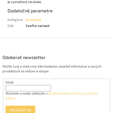
je vyznačený na obale.
Dodatočné parametre
Kategória
:
Konzervy
EAN
:
Zvoľte variant
Z
á
p
ä
Odoberať newsletter
t
Vložte svoj e-mail a my Vám budeme zasielať informácie o nových
i
produktoch na našom e-shope.
e
Email
Vložením e-mailu súhlasíte s
podmienkami ochrany osobných
údajov
PRIHLÁSIŤ SA