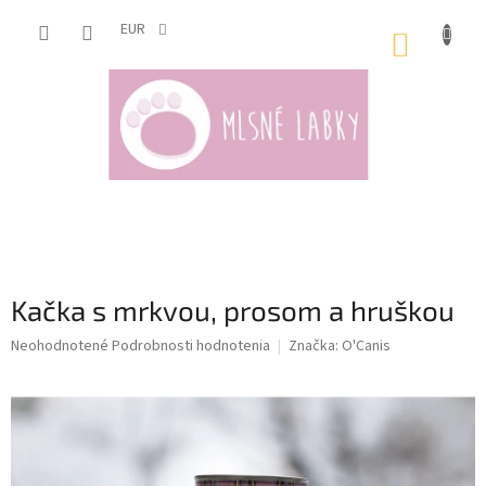
Prejsť
na
EUR
NÁKUP
obsah
KOŠÍK
Kačka s mrkvou, prosom a hruškou
Priemerné
Neohodnotené
Podrobnosti hodnotenia
Značka:
O'Canis
hodnotenie
produktu
je
0,0
z
5