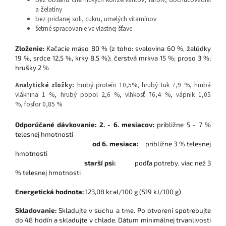
a želatíny
bez pridanej soli, cukru, umelých vitamínov
šetrné spracovanie ve vlastnej šťave
Zloženie:
Kačacie mäso 80 % (z toho: svalovina 60 %, žalúdky
19 %, srdce 12,5 %, krky 8,5 %); čerstvá mrkva 15 %; proso 3 %;
hrušky 2 %
Analytické zložky:
hrubý proteín 10,5%, hrubý tuk 7,9 %, hrubá
vláknina 1 %, hrubý popol 2,6 %, vlhkosť 76,4 %, vápnik 1,05
%, fosfor 0,85 %
Odporúčané dávkovanie:
2. - 6. mesiacov:
približne 5 - 7 %
telesnej hmotnosti
od 6. mesiaca:
približne 3 % telesnej
hmotnosti
starší psi:
podľa potreby, viac než 3
% telesnej hmotnosti
Energetická hodnota:
123,08 kcal/100 g (519 kJ/100 g)
Skladovanie:
Skladujte v suchu a tme. Po otvorení spotrebujte
do 48 hodín a skladujte v chlade. Dátum minimálnej trvanlivosti