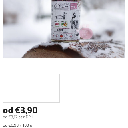
hviezdičiek.
od
€3,90
od
€3,17
bez DPH
Jednotková
od €0,98 / 100 g