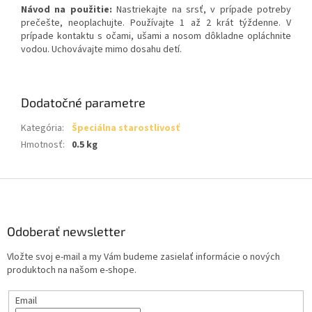
Návod na použitie:
Nastriekajte na srsť, v prípade potreby
prečešte, neoplachujte. Používajte 1 až 2 krát týždenne. V
prípade kontaktu s očami, ušami a nosom dôkladne opláchnite
vodou. Uchovávajte mimo dosahu detí.
Dodatočné parametre
Kategória
:
Špeciálna starostlivosť
Hmotnosť
:
0.5 kg
Z
á
p
ä
Odoberať newsletter
t
Vložte svoj e-mail a my Vám budeme zasielať informácie o nových
i
produktoch na našom e-shope.
e
Email