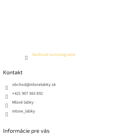
Sledovať na Instagrame
Kontakt
obchod
@
mlsnelabky.sk
+421 907 363 892
Mlsné labky
mlsne_labky
Informácie pre vás