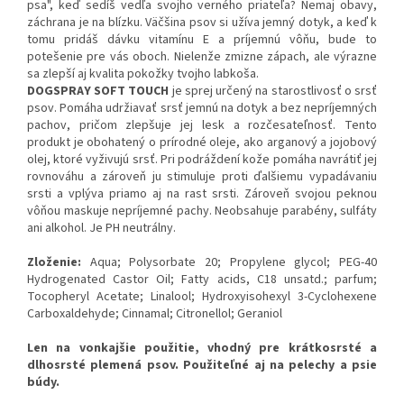
psa", keď sedíš vedľa svojho verného priateľa? Nemaj obavy,
záchrana je na blízku. Väčšina psov si užíva jemný dotyk, a keď k
tomu pridáš dávku vitamínu E a príjemnú vôňu, bude to
potešenie pre vás oboch. Nielenže zmizne zápach, ale výrazne
sa zlepší aj kvalita pokožky tvojho labkoša.
DOGSPRAY SOFT TOUCH
je sprej určený na starostlivosť o srsť
psov. Pomáha udržiavať srsť jemnú na dotyk a bez nepríjemných
pachov, pričom zlepšuje jej lesk a rozčesateľnosť. Tento
produkt je obohatený o prírodné oleje, ako arganový a jojobový
olej, ktoré vyživujú srsť. Pri podráždení kože pomáha navrátiť jej
rovnováhu a zároveň ju stimuluje proti ďalšiemu vypadávaniu
srsti a vplýva priamo aj na rast srsti. Zároveň svojou peknou
vôňou maskuje nepríjemné pachy. Neobsahuje parabény, sulfáty
ani alkohol. Je PH neutrálny.
Zloženie:
Aqua; Polysorbate 20; Propylene glycol; PEG-40
Hydrogenated Castor Oil; Fatty acids, C18 unsatd.; parfum;
Tocopheryl Acetate; Linalool; Hydroxyisohexyl 3-Cyclohexene
Carboxaldehyde; Cinnamal; Citronellol; Geraniol
Len na vonkajšie použitie, vhodný pre krátkosrsté a
dlhosrsté plemená psov. Použiteľné aj na pelechy a psie
búdy.