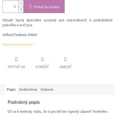
Pridať do košíka
Obsah: Sprej špeciálne vyvinutý pre starostlivosť o podráždenú
pokožku a srsť psa.
Veľkosť balenia: 500ml
Detailné informácie
OPÝTAŤ SA
STRÁŽIŤ
ZDIEĽAŤ
Popis
Hodnotenie
Diskusia
Podrobný popis
Už sa ti niekedy stalo, že si pocítil ten typický zápach "mokrého