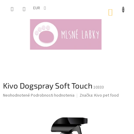
Prejsť
na
EUR
NÁKUP
obsah
KOŠÍK
Kivo Dogspray Soft Touch
10333
Priemerné
Neohodnotené
Podrobnosti hodnotenia
Značka:
Kivo pet food
hodnotenie
produktu
je
0,0
z
5