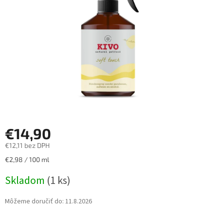
hviezdičiek.
€14,90
€12,11 bez DPH
Jednotková
€2,98 / 100 ml
cena:
Skladom
(1 ks)
Môžeme doručiť do:
11.8.2026