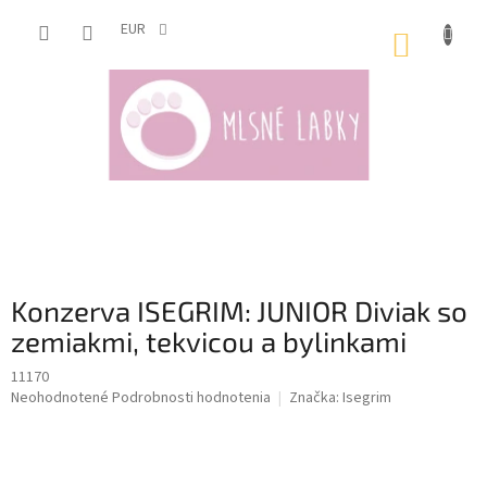
Prejsť
na
EUR
NÁKUP
obsah
KOŠÍK
Konzerva ISEGRIM: JUNIOR Diviak so
zemiakmi, tekvicou a bylinkami
11170
Priemerné
Neohodnotené
Podrobnosti hodnotenia
Značka:
Isegrim
hodnotenie
produktu
je
0,0