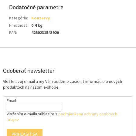
Dodatočné parametre
Kategória
:
Konzervy
Hmotnosť
:
0.4 kg
EAN
:
4250231543920
Z
á
p
ä
Odoberať newsletter
t
Vložte svoj e-mail a my Vám budeme zasielať informácie o nových
i
produktoch na našom e-shope.
e
Email
Vložením e-mailu súhlasíte s
podmienkami ochrany osobných
údajov
PRIHLÁSIŤ SA