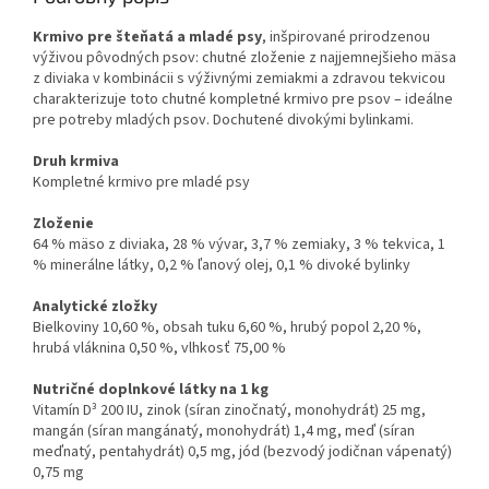
Krmivo pre šteňatá a mladé psy
, inšpirované prirodzenou
výživou pôvodných psov: chutné zloženie z najjemnejšieho mäsa
z diviaka v kombinácii s výživnými zemiakmi a zdravou tekvicou
charakterizuje toto chutné kompletné krmivo pre psov – ideálne
pre potreby mladých psov. Dochutené divokými bylinkami.
Druh krmiva
Kompletné krmivo pre mladé psy
Zloženie
64 % mäso z diviaka, 28 % vývar, 3,7 % zemiaky, 3 % tekvica, 1
% minerálne látky, 0,2 % ľanový olej, 0,1 % divoké bylinky
Analytické zložky
Bielkoviny 10,60 %, obsah tuku 6,60 %, hrubý popol 2,20 %,
hrubá vláknina 0,50 %, vlhkosť 75,00 %
Nutričné doplnkové látky na 1 kg
Vitamín D³ 200 IU, zinok (síran zinočnatý, monohydrát) 25 mg,
mangán (síran mangánatý, monohydrát) 1,4 mg, meď (síran
meďnatý, pentahydrát) 0,5 mg, jód (bezvodý jodičnan vápenatý)
0,75 mg