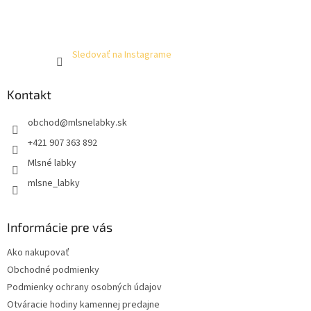
Sledovať na Instagrame
Kontakt
obchod
@
mlsnelabky.sk
+421 907 363 892
Mlsné labky
mlsne_labky
Informácie pre vás
Ako nakupovať
Obchodné podmienky
Podmienky ochrany osobných údajov
Otváracie hodiny kamennej predajne