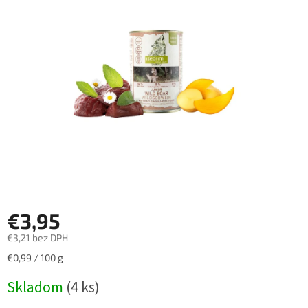
z
5
hviezdičiek.
€3,95
€3,21 bez DPH
Jednotková
€0,99 / 100 g
cena:
Skladom
(4 ks)