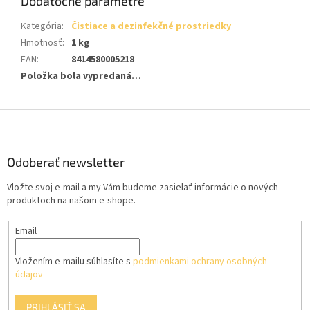
Dodatočné parametre
Kategória
:
Čistiace a dezinfekčné prostriedky
Hmotnosť
:
1 kg
EAN
:
8414580005218
Položka bola vypredaná…
Z
á
p
ä
Odoberať newsletter
t
Vložte svoj e-mail a my Vám budeme zasielať informácie o nových
i
produktoch na našom e-shope.
e
Email
Vložením e-mailu súhlasíte s
podmienkami ochrany osobných
údajov
PRIHLÁSIŤ SA