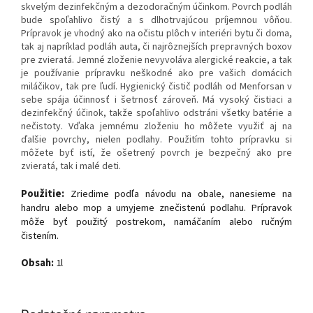
skvelým dezinfekčným a dezodoračným účinkom. Povrch podláh
bude spoľahlivo čistý a s dlhotrvajúcou príjemnou vôňou.
Prípravok je vhodný ako na očistu plôch v interiéri bytu či doma,
tak aj napríklad podláh auta, či najrôznejších prepravných boxov
pre zvieratá. Jemné zloženie nevyvoláva alergické reakcie, a tak
je používanie prípravku neškodné ako pre vašich domácich
miláčikov, tak pre ľudí. Hygienický čistič podláh od Menforsan v
sebe spája účinnosť i šetrnosť zároveň. Má vysoký čistiaci a
dezinfekčný účinok, takže spoľahlivo odstráni všetky batérie a
nečistoty. Vďaka jemnému zloženiu ho môžete využiť aj na
ďalšie povrchy, nielen podlahy. Použitím tohto prípravku si
môžete byť istí, že ošetrený povrch je bezpečný ako pre
zvieratá, tak i malé deti.
Použitie:
Zriedime podľa návodu na obale, nanesieme na
handru alebo mop a umyjeme znečistenú podlahu. Prípravok
môže byť použitý postrekom, namáčaním alebo ručným
čistením.
Obsah:
1l