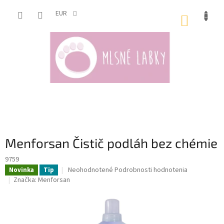
Prejsť
na
EUR
NÁKUP
obsah
KOŠÍK
Menforsan Čistič podláh bez chémie
9759
Priemerné
Neohodnotené
Podrobnosti hodnotenia
Novinka
Tip
hodnotenie
Značka:
Menforsan
produktu
je
0,0
z