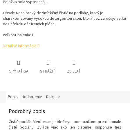
Položka bola vypredaná…
Obsah:
Nechlórový dezinfekčný čistič na podlahy, ktorý je
charakterizovaný vysokou detergentou silou, ktorá tiež zaručuje veľkú
dezinfekciu ošetrených plôch.
Veľkosť balenia: 1l
Detailné informácie
OPÝTAŤ SA
STRÁŽIŤ
ZDIEĽAŤ
Popis
Hodnotenie
Diskusia
Podrobný popis
Čistič podláh Menforsan je ideálnym pomocníkom pre dokonale
čistú podlahu. Zvláda viac ako len čistenie, disponuje tiež