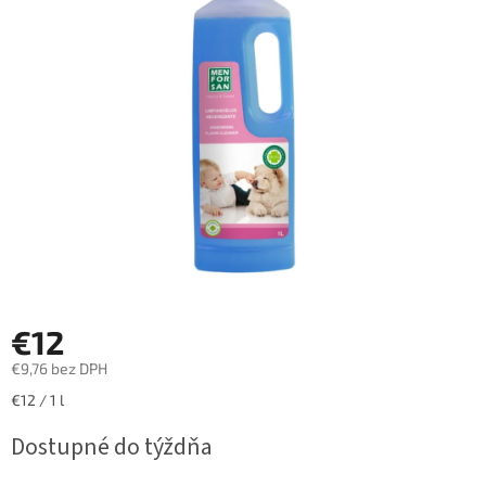
5
hviezdičiek.
€12
€9,76 bez DPH
Jednotková
€12 / 1 l
cena:
Dostupné do týždňa