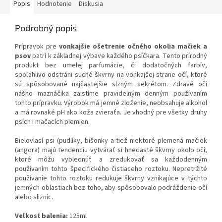
Popis
Hodnotenie
Diskusia
Podrobný popis
Prípravok pre
vonkajšie ošetrenie očného okolia mačiek a
psov
patrí k základnej výbave každého psíčkara. Tento prírodný
produkt bez umelej parfumácie, či dodatočných farbív,
spoľahlivo odstráni suché škvrny na vonkajšej strane očí, ktoré
sú spôsobované najčastejšie slzným sekrétom. Zdravé oči
nášho maznáčika zaistíme pravidelným denným používaním
tohto prípravku. Výrobok má jemné zloženie, neobsahuje alkohol
a má rovnaké pH ako koža zvieraťa. Je vhodný pre všetky druhy
psích i mačacích plemien.
Bielovlasí psi (pudlíky, bišonky a tiež niektoré plemená mačiek
(angora) majú tendenciu vytvárať si hnedasté škvrny okolo očí,
ktoré môžu vyblednúť a zredukovať sa každodenným
používaním tohto špecifického čistiaceho roztoku.
Nepretržité
používanie tohto roztoku redukuje škvrny vznikajúce v týchto
jemných oblastiach bez toho, aby spôsobovalo podráždenie očí
alebo slizníc.
Veľkosť balenia:
125ml