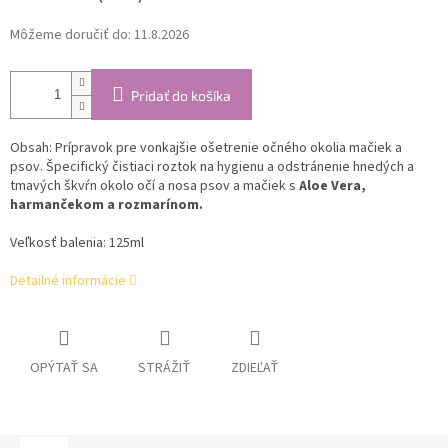
Môžeme doručiť do:
11.8.2026
Pridať do košíka
Obsah:
Prípravok pre vonkajšie ošetrenie očného okolia mačiek a
psov. Špecifický čistiaci roztok na hygienu a odstránenie hnedých a
tmavých škvŕn okolo očí a nosa psov a mačiek s
Aloe Vera,
harmančekom a rozmarínom.
Veľkosť balenia: 125ml
Detailné informácie
OPÝTAŤ SA
STRÁŽIŤ
ZDIEĽAŤ