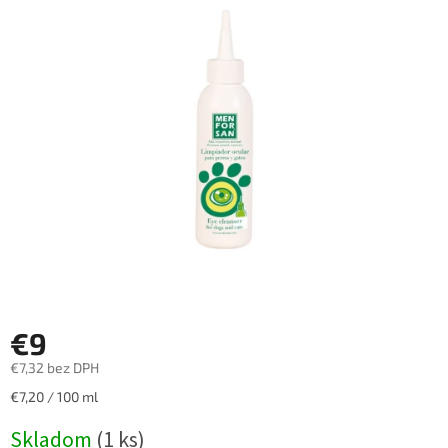
z
5
hviezdičiek.
€9
€7,32 bez DPH
Jednotková
€7,20 / 100 ml
cena:
Skladom
(1 ks)