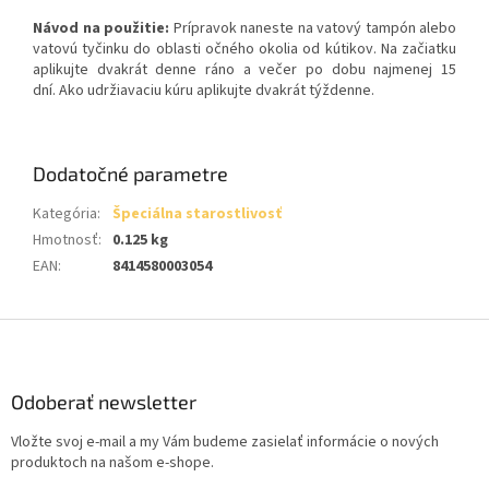
Návod na použitie:
P
rípravok naneste na vatový tampón alebo
vatovú tyčinku do oblasti očného okolia od kútikov.
Na začiatku
aplikujte dvakrát denne ráno a večer po dobu najmenej 15
dní.
Ako udržiavaciu kúru aplikujte dvakrát týždenne.
Dodatočné parametre
Kategória
:
Špeciálna starostlivosť
Hmotnosť
:
0.125 kg
EAN
:
8414580003054
Z
á
p
ä
Odoberať newsletter
t
Vložte svoj e-mail a my Vám budeme zasielať informácie o nových
i
produktoch na našom e-shope.
e