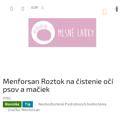
Prejsť
na
EUR
NÁKUP
obsah
KOŠÍK
Menforsan Roztok na čistenie očí
psov a mačiek
9762
Priemerné
Neohodnotené
Podrobnosti hodnotenia
Novinka
Tip
hodnotenie
Značka:
Menforsan
produktu
je
0,0