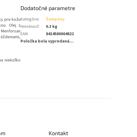
Dodatočné parametre
Kategória
:
Šampóny
ky pre kožu
ou. Olej z
Hmotnosť
:
0.3 kg
n Menforsan
EAN
:
8414580004822
ráždeniami,
Položka bola vypredaná…
na niekoľko
am
Kontakt