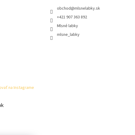
obchod
@
mlsnelabky.sk
+421 907 363 892
Mlsné labky
mlsne_labky
ovať na Instagrame
ok