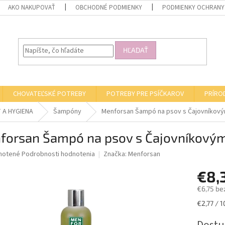
AKO NAKUPOVAŤ
OBCHODNÉ PODMIENKY
PODMIENKY OCHRANY
HĽADAŤ
CHOVATEĽSKÉ POTREBY
POTREBY PRE PSÍČKAROV
PRÍRO
 A HYGIENA
Šampóny
Menforsan Šampó na psov s Čajovníkový
forsan Šampó na psov s Čajovníkový
né
notené
Podrobnosti hodnotenia
Značka:
Menforsan
nie
€8,
u
€6,75 be
Jednotk
€2,77 / 1
cena:
iek.