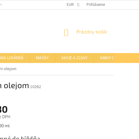
 OSOBNÝCH ÚDAJOV
OTVÁRACIE HODINY KAMENNEJ PREDAJNE
EUR
Prihlásenie
NÁKUPNÝ
Prázdny košík
KOŠÍK
DNÁ LEKÁREŇ
MAČKY
AKCIE A ZĽAVY
KNIHY O BARFE
m olejom
m olejom
10262
30
z DPH
ová
00 ml