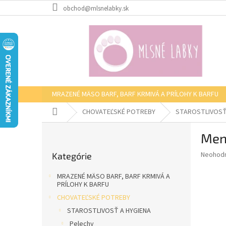
Prejsť
obchod@mlsnelabky.sk
na
obsah
MRAZENÉ MÄSO BARF, BARF KRMIVÁ A PRÍLOHY K BARFU
Domov
CHOVATEĽSKÉ POTREBY
STAROSTLIVOSŤ
B
Men
o
Preskočiť
č
Priemer
Neohod
Kategórie
kategórie
n
hodnote
ý
produkt
MRAZENÉ MÄSO BARF, BARF KRMIVÁ A
p
je
PRÍLOHY K BARFU
0,0
a
CHOVATEĽSKÉ POTREBY
z
n
STAROSTLIVOSŤ A HYGIENA
5
e
hviezdič
Pelechy