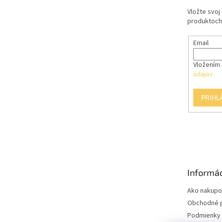
e
Vložte svoj
produktoch
Email
Vložením 
údajov
PRIHL
Informác
Ako nakupo
Obchodné 
Podmienky 