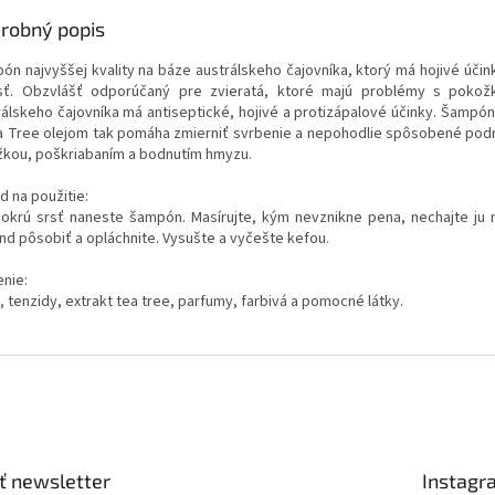
robný popis
ón najvyššej kvality na báze austrálskeho čajovníka, ktorý má hojivé účin
sť. Obzvlášť odporúčaný pre zvieratá, ktoré majú problémy s pokožk
rálskeho čajovníka má antiseptické, hojivé a protizápalové účinky. Šampó
a Tree olejom tak pomáha zmierniť svrbenie a nepohodlie spôsobené pod
žkou, poškriabaním a bodnutím hmyzu.
d na použitie:
okrú srsť naneste šampón. Masírujte, kým nevznikne pena, nechajte ju 
nd pôsobiť a opláchnite. Vysušte a vyčešte kefou.
enie:
 tenzidy, extrakt tea tree, parfumy, farbivá a pomocné látky.
ť newsletter
Instagr