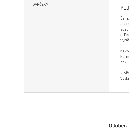
DARČEKY
Pod
Šamp
a sr
aust
s Te
vyrá
Návo
Na m
sekú
Zlož
Voda,
Z
á
p
ä
t
Odobera
i