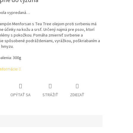
pné do týždňa
bola vypredaná…
ampón Menforsan s Tea Tree olejom proti svrbeniu má
e účinky na kožu a srsť. Určený najmä pre psov, ktorí
blémy s pokožkou. Pomáha zmierniť svrbenie a
ie spôsobené podráždeniami, vyrážkou, poškriabaním a
 hmyzu.
alenia: 300g
informácie
OPÝTAŤ SA
STRÁŽIŤ
ZDIEĽAŤ