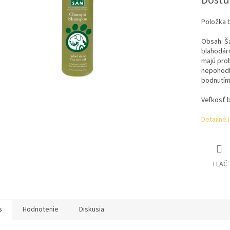
Dostu
Položka 
Obsah:
Š
blahodárn
majú pro
nepohodl
bodnutím
Veľkosť b
Detailné 
TLAČ
s
Hodnotenie
Diskusia