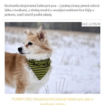
cena:
Roztomilá obojstranná šatka pre psa – z jednej strany jemná ružová
látka s bodkami, z druhej modrá s veselými melónmi! Dva štýly v
jednom, stačí otočiť podľa nálady.
Kód:
11705/M
FUNKY DOG Obojstranná zelená šatka pre psa s
motívom listov