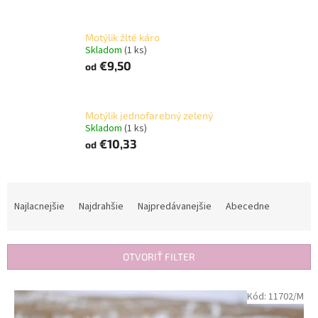
Motýlik žlté káro
Skladom
(1 ks)
€9,50
od
Motýlik jednofarebný zelený
Skladom
(1 ks)
€10,33
od
R
a
Najlacnejšie
Najdrahšie
Najpredávanejšie
Abecedne
d
e
n
OTVORIŤ FILTER
i
e
V
Kód:
11702/M
p
ý
r