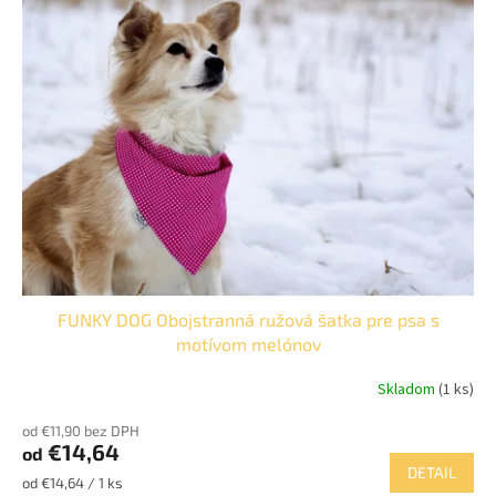
p
o
i
d
s
u
p
k
r
t
o
o
d
v
u
k
t
o
v
FUNKY DOG Obojstranná ružová šatka pre psa s
motívom melónov
Skladom
(1 ks)
od €11,90 bez DPH
€14,64
od
DETAIL
Jednotková
od €14,64 / 1 ks