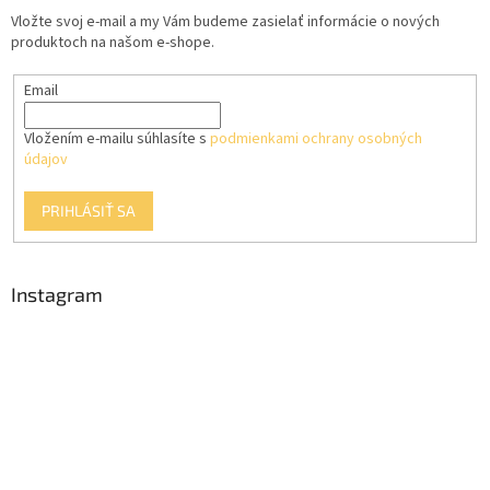
t
p
Vložte svoj e-mail a my Vám budeme zasielať informácie o nových
i
r
produktoch na našom e-shope.
e
v
k
Email
y
v
ý
Vložením e-mailu súhlasíte s
podmienkami ochrany osobných
p
údajov
i
s
PRIHLÁSIŤ SA
u
Instagram