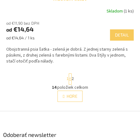
Skladom
(1 ks)
od €11,90 bez DPH
€14,64
od
DETAIL
Jednotková
od €14,64 / 1 ks
cena:
Obojstranná psia šatka - zelená je dobrá. Z jednej starny zelená s
pásikmi, z druhej zelená s farebnými listami. Dva štýly v jednom,
stačí otočiť podľa nálady.
S
1
2
t
r
14
položiek celkom
O
á
v
HORE
n
l
k
á
o
v
Z
d
a
a
á
n
c
p
i
i
ä
Odoberať newsletter
e
e