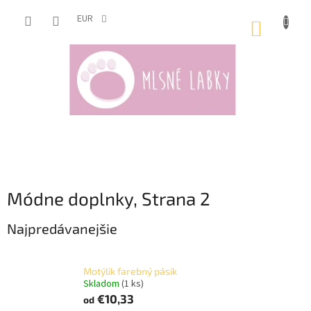
Prejsť
na
EUR
NÁKUP
obsah
KOŠÍK
Módne doplnky
, Strana 2
Najpredávanejšie
Motýlik farebný pásik
Skladom
(1 ks)
€10,33
od