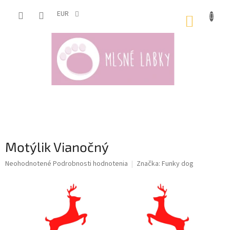
Prejsť
na
EUR
NÁKUP
obsah
KOŠÍK
Motýlik Vianočný
Priemerné
Neohodnotené
Podrobnosti hodnotenia
Značka:
Funky dog
hodnotenie
produktu
je
0,0
z
5