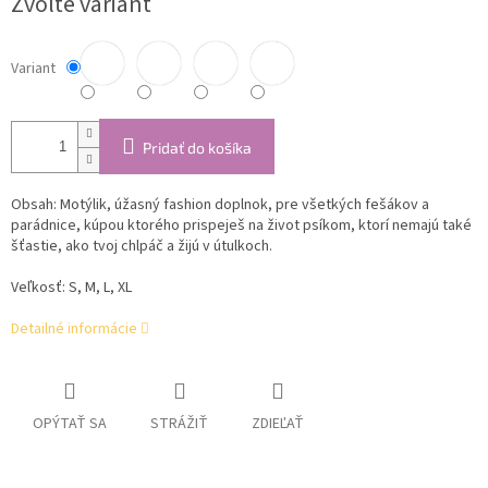
Zvoľte variant
cena:
Variant
Pridať do košíka
Obsah: Motýlik, úžasný fashion doplnok, pre všetkých fešákov a
parádnice, kúpou ktorého prispeješ na život psíkom, ktorí nemajú také
šťastie, ako tvoj chlpáč a žijú v útulkoch.
Veľkosť: S, M, L, XL
Detailné informácie
OPÝTAŤ SA
STRÁŽIŤ
ZDIEĽAŤ