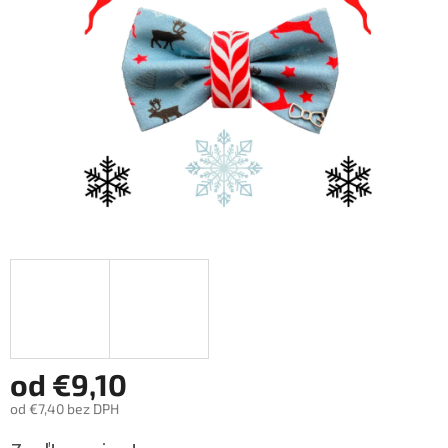
hviezdičiek.
od
€9,10
od
€7,40
bez DPH
Jednotková