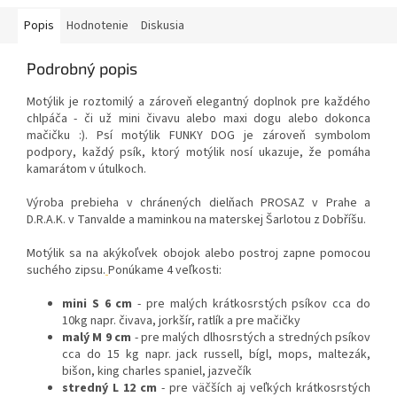
Popis
Hodnotenie
Diskusia
Podrobný popis
Motýlik je roztomilý a zároveň elegantný doplnok pre každého
chlpáča - či už mini čivavu alebo maxi dogu alebo dokonca
mačičku :). Psí motýlik FUNKY DOG je zároveň symbolom
podpory, každý psík, ktorý motýlik nosí ukazuje, že pomáha
kamarátom v útulkoch.
Výroba prebieha v chránených dielňach PROSAZ v Prahe a
D.R.A.K. v Tanvalde a maminkou na materskej Šarlotou z Dobříšu.
Motýlik sa na akýkoľvek obojok alebo postroj zapne pomocou
suchého zipsu.
Ponúkame 4 veľkosti:
mini S 6 cm
- pre malých krátkosrstých psíkov cca do
10kg napr. čivava, jorkšír, ratlík a pre mačičky
malý M 9 cm
- pre malých dlhosrstých a stredných psíkov
cca do 15 kg napr. jack russell, bígl, mops, maltezák,
bišon, king charles spaniel, jazvečík
stredný L 12 cm
- pre väčších aj veľkých krátkosrstých