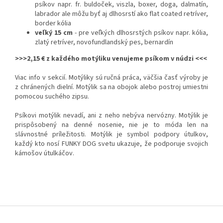
psíkov napr. fr. buldoček, viszla, boxer, doga, dalmatín,
labrador ale môžu byť aj dlhosrstí ako flat coated retríver,
border kólia
veľký 15 cm
- pre veľkých dlhosrstých psíkov napr. kólia,
zlatý retríver, novofundlandský pes, bernardín
>>>2,15 € z každého motýliku venujeme psíkom v núdzi <<<
Viac info v sekcií. Motýliky sú ručná práca, väčšia časť výroby je
z chránených dielní. Motýlik sa na obojok alebo postroj
umiestni
pomocou suchého zipsu.
Psíkovi motýlik nevadí, ani z neho nebýva nervózny. Motýlik je
prispôsobený na denné nosenie, nie je to móda len na
slávnostné príležitosti. Motýlik je symbol podpory útulkov,
každý kto nosí FUNKY DOG svetu ukazuje, že podporuje svojich
kámošov útulkáčov.
Z
á