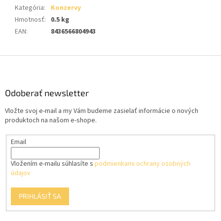
Kategória
:
Konzervy
Hmotnosť
:
0.5 kg
EAN
:
8436566804943
Z
á
p
ä
Odoberať newsletter
t
Vložte svoj e-mail a my Vám budeme zasielať informácie o nových
i
produktoch na našom e-shope.
e
Email
Vložením e-mailu súhlasíte s
podmienkami ochrany osobných
údajov
PRIHLÁSIŤ SA