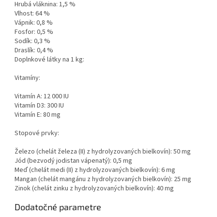
Hrubá vláknina: 1,5 %
Vlhost: 64 %
Vápnik: 0,8 %
Fosfor: 0,5 %
Sodík: 0,3 %
Draslík: 0,4 %
Doplnkové látky na 1 kg:
Vitamíny:
Vitamín A: 12 000 IU
Vitamín D3: 300 IU
Vitamín E: 80 mg
Stopové prvky:
Železo (chelát železa (II) z hydrolyzovaných bielkovín): 50 mg
Jód (bezvodý jodistan vápenatý): 0,5 mg
Meď (chelát medi (II) z hydrolyzovaných bielkovín): 6 mg
Mangan (chelát mangánu z hydrolyzovaných bielkovín): 25 mg
Zinok (chelát zinku z hydrolyzovaných bielkovín): 40 mg
Dodatočné parametre