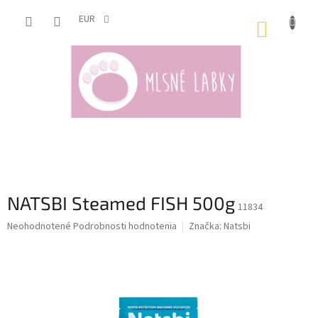
Prejsť
na
EUR
NÁKUP
obsah
KOŠÍK
NATSBI Steamed FISH 500g
11834
Priemerné
Neohodnotené
Podrobnosti hodnotenia
Značka:
Natsbi
hodnotenie
produktu
je
0,0
z
5