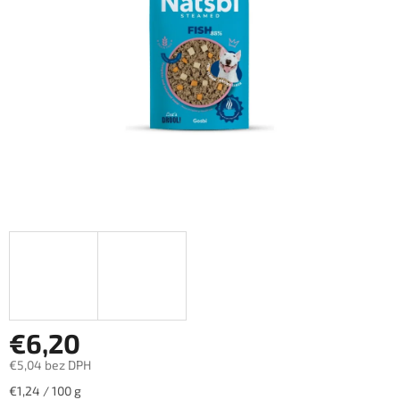
hviezdičiek.
€6,20
€5,04 bez DPH
Jednotková
€1,24 / 100 g