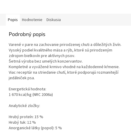
Popis
Hodnotenie
Diskusia
Podrobný popis
Varené v pare na zachovanie prirodzenej chuti a dôležitých živín.
Vysoký podiel kvalitného mäsa a rýb, ktoré sú prirodzeným
zdrojom bielkovín pre aktívnych psov.
Šetrná výroba bez umelých konzervantov.
Kompletné a vyvážené krmivo vhodné na každodenné kŕmenie.
Viac receptúr na striedanie chutí, ktoré podporujú rozmanitejší
jedálniček psa.
Energetická hodnota:
1 670 kcal/kg (NRC 2006a)
Analytické zložky:
Hrubý proteín: 15 %
Hrubý tuk: 12 %
Anorganické látky (popol): 5 %