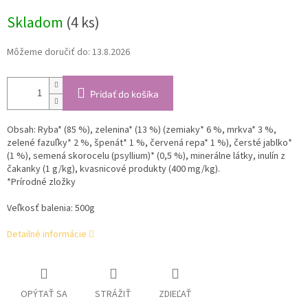
cena:
Skladom
(4 ks)
Môžeme doručiť do:
13.8.2026
Pridať do košíka
Obsah: Ryba* (85 %), zelenina* (13 %) (zemiaky* 6 %, mrkva* 3 %,
zelené fazuľky* 2 %, špenát* 1 %, červená repa* 1 %), čersté jablko*
(1 %), semená skorocelu (psyllium)* (0,5 %), minerálne látky, inulín z
čakanky (1 g/kg), kvasnicové produkty (400 mg/kg).
*Prírodné zložky
Veľkosť balenia: 500g
Detailné informácie
OPÝTAŤ SA
STRÁŽIŤ
ZDIEĽAŤ