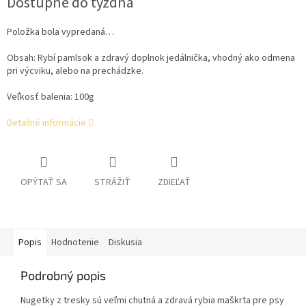
Dostupné do týždňa
cena:
Položka bola vypredaná…
Obsah:
Rybí pamlsok a zdravý doplnok jedálnička, vhodný ako odmena
pri výcviku, alebo na prechádzke.
Veľkosť balenia: 100g
Detailné informácie
OPÝTAŤ SA
STRÁŽIŤ
ZDIEĽAŤ
Popis
Hodnotenie
Diskusia
Podrobný popis
Nugetky z tresky sú veľmi chutná a zdravá rybia maškrta pre psy