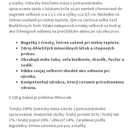
a mačky. Odrezky tresčieho mäsa z potravinárskeho
spracovania spolu s kúskami kože sú po namletí sformované do
nugetiek veľkosti cca 1 x 1 cm a výšky cca 0,5 cm. Následne sú
šetrne usušené pri nízkej teplote, tým sa zachová veľká časť
BioAktívnych živín. Vďaka nelepivosti a malej veľkosti sa hodí aj
ako tréningové odmeny na prechádzke alebo pri výcviku psov.
Nugetky z tresky, šetrne sušené pri nízkej teplote.
Zdroj dôležitých minerálnych látok a stopových
prvkov.
Obsahujú málo tuku, veľa bielkovín, draslík, fosfor a
sodík.
Vďaka svojej veľkosti vhodné ako odmena pri
výcviku.
Kompetentný výrobca, ktorý rozumie prirodzenému
zdraviu.
V 100 g balení je približne 99 kociek.
Treska 100% (odrezky mäsa a kože z potravinárskeho
spracovania). Analytické zložky: hrubý proteín 51% / hrubý tuk
1% / hrubý popol 16% / vlhkosť 14%. Zaradenie podľa
legislatívy: kŕmna surovina pre psy a mačky.