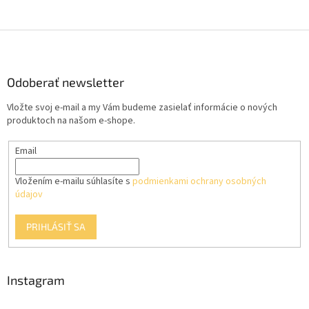
Z
á
p
ä
Odoberať newsletter
t
Vložte svoj e-mail a my Vám budeme zasielať informácie o nových
i
produktoch na našom e-shope.
e
Email
Vložením e-mailu súhlasíte s
podmienkami ochrany osobných
údajov
PRIHLÁSIŤ SA
Instagram