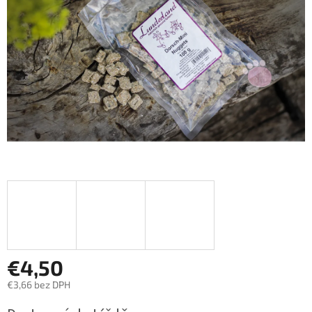
hviezdičiek.
€4,50
€3,66 bez DPH
Jednotková