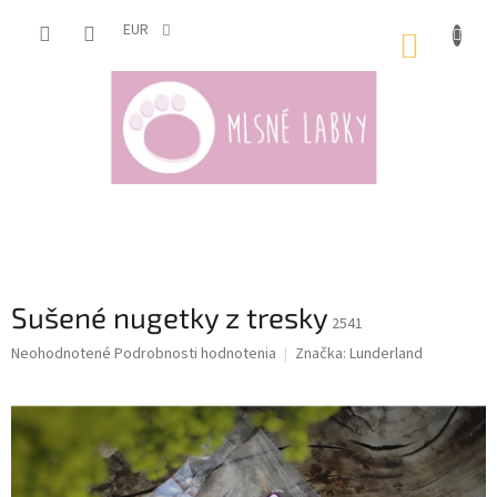
Prejsť
na
EUR
NÁKUP
obsah
KOŠÍK
Sušené nugetky z tresky
2541
Priemerné
Neohodnotené
Podrobnosti hodnotenia
Značka:
Lunderland
hodnotenie
produktu
je
0,0
z
5