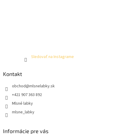
Sledovať na Instagrame
Kontakt
obchod
@
mlsnelabky.sk
+421 907 363 892
Mlsné labky
mlsne_labky
Informácie pre vás