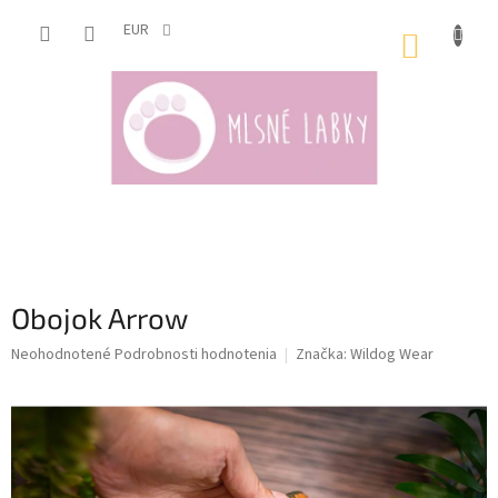
Prejsť
na
EUR
NÁKUP
obsah
KOŠÍK
Obojok Arrow
Priemerné
Neohodnotené
Podrobnosti hodnotenia
Značka:
Wildog Wear
hodnotenie
produktu
je
0,0
z
5