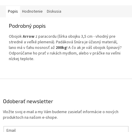
Popis
Hodnotenie
Diskusia
Podrobný popis
Obojok
Arrow
z paracordu (šírka obojku 3,5 cm - vhodný pre
stredné a veľké plemená).
Padáková šnúra je úžasný materiál,
lano má v ťahu nosnosť až
200kg
!
A čo ak je váš obojok špinavý?
Odporúčame ho prať v rukách mydlom, alebo v práčke na veľmi
nízkej teplote.
Z
á
p
ä
Odoberať newsletter
t
Vložte svoj e-mail a my Vám budeme zasielať informácie o nových
i
produktoch na našom e-shope.
e
Email