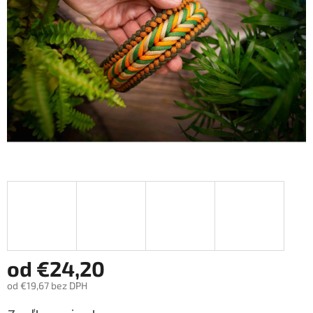
hviezdičiek.
od
€24,20
od
€19,67
bez DPH
Jednotková