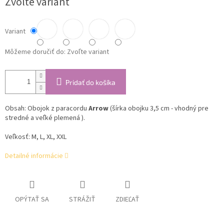
Zvoľte variant
cena:
Variant
Môžeme doručiť do:
Zvoľte variant
Pridať do košíka
Obsah: Obojok z paracordu
Arrow
(šírka obojku 3,5 cm - vhodný pre
stredné a veľké plemená ).
Veľkosť: M, L, XL, XXL
Detailné informácie
OPÝTAŤ SA
STRÁŽIŤ
ZDIEĽAŤ