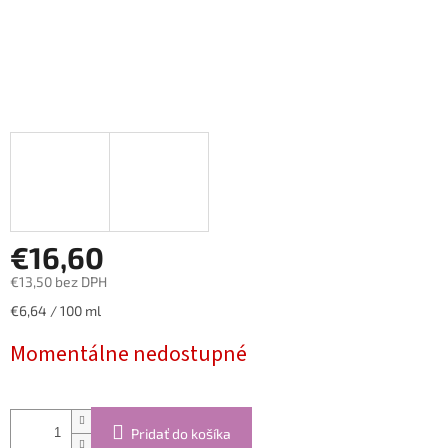
€16,60
€13,50 bez DPH
Jednotková
€6,64 / 100 ml
cena:
Momentálne nedostupné
Pridať do košíka