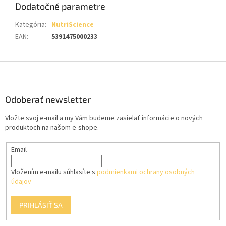
Dodatočné parametre
Kategória
:
NutriScience
EAN
:
5391475000233
Z
á
p
ä
Odoberať newsletter
t
Vložte svoj e-mail a my Vám budeme zasielať informácie o nových
i
produktoch na našom e-shope.
e
Email
Vložením e-mailu súhlasíte s
podmienkami ochrany osobných
údajov
PRIHLÁSIŤ SA