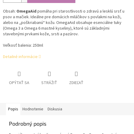
Obsah:
OmegaAid
pomáha pri starostlivosti o zdravú a lesklú srsť u
psov a mačiek. Ideálne pre domácich miláčikov s povlakmi na koži,
alebo na „poškriabanú“ kožu. OmegaAid obsahuje esenciálne tuky
(Omega 3 a Omega 6 mastné kyseliny), ktoré sú základnými
stavebnými prvkami kože, srsti a pazúrov.
Veľkosť balenia: 250ml
Detailné informácie
OPÝTAŤ SA
STRÁŽIŤ
ZDIEĽAŤ
Popis
Hodnotenie
Diskusia
Podrobný popis