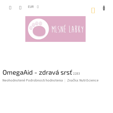
Prejsť
na
EUR
NÁKUP
obsah
KOŠÍK
OmegaAid - zdravá srsť
2283
Priemerné
Neohodnotené
Podrobnosti hodnotenia
Značka:
NutriScience
hodnotenie
produktu
je
0,0
z
5