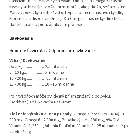
Esenciálne mastné kyseliny nazývané Omega 3 a Omega 6 mastné
kyseliny sú hlavnými zložkami membrán, ako je koža, srsť a pazúre.
Zdravie pokožky a srsti závisí od typu a pomeru mastných kyselín,
ktoré majú k dispozícii. Omega 3 a Omega 6 mastné kyseliny hrajú
dôležitú úlohu v protizápalovom procese.
Dávkovanie
Hmotnosť zvieraťa / Odporúčané dávkovanie
Váha / Dávkovanie
Do 5 kg....................... 2,5 ml denne
5 - 10 kg..................... 5 ml denne
10 - 20 kg................... 7,5 ml denne
20 - 30 kg................... 10 - 15 ml denne
Po 4 týždňoch môže byť denný príjem znížený o polovicu.
(Dodávaný s dávkovacím uzáverom)
Zloženie výrobku a jeho prísady:
Omega 3 (65% EPA + DHA) - 1
000 mg, Omega 6 - 2 000 mg, Pupalkový olej - 180 mg, 9% GLA,
Vitamín A - 1,250 iu, Vitamín D - 400 iu, Vitamín E - 25 iu, biotín - 2 μg,
zinok - 2 mg