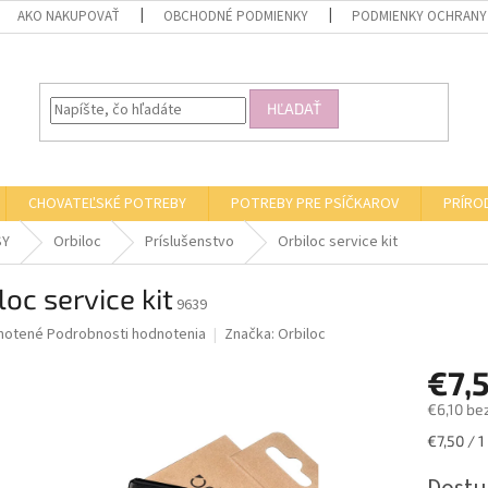
AKO NAKUPOVAŤ
OBCHODNÉ PODMIENKY
PODMIENKY OCHRANY
HĽADAŤ
CHOVATEĽSKÉ POTREBY
POTREBY PRE PSÍČKAROV
PRÍRO
SY
Orbiloc
Príslušenstvo
Orbiloc service kit
loc service kit
9639
né
notené
Podrobnosti hodnotenia
Značka:
Orbiloc
nie
€7,
u
€6,10 be
Jednotk
€7,50 / 1
cena:
iek.