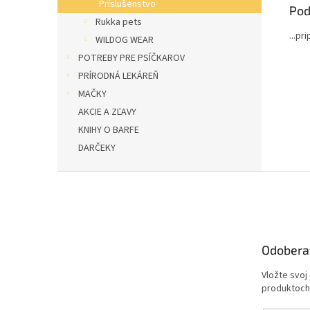
Príslušenstvo
Pod
Rukka pets
...pr
WILDOG WEAR
POTREBY PRE PSÍČKAROV
PRÍRODNÁ LEKÁREŇ
MAČKY
AKCIE A ZĽAVY
KNIHY O BARFE
DARČEKY
Z
á
p
ä
t
Odobera
i
e
Vložte svoj
produktoch