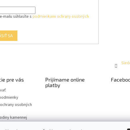
e-mailu súhlasíte s
podmienkami ochrany osobných
ÁSIŤ SA
Sled
ie pre vás
Prijímame online
Facebo
platby
vať
podmienky
ochrany osobných
hodiny kamennej