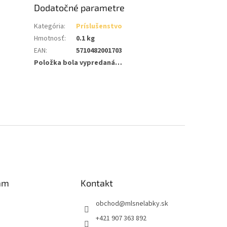
Dodatočné parametre
Kategória
:
Príslušenstvo
Hmotnosť
:
0.1 kg
EAN
:
5710482001703
Položka bola vypredaná…
am
Kontakt
obchod
@
mlsnelabky.sk
+421 907 363 892