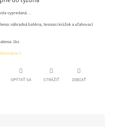
pné do týždňa
bola vypredaná…
lenia:
náhradná batéria, tesniaci krúžok a uťahovací
alenia: 1ks
informácie
OPÝTAŤ SA
STRÁŽIŤ
ZDIEĽAŤ