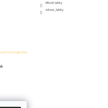
Mlsné labky
mlsne_labky
ovať na Instagrame
ok