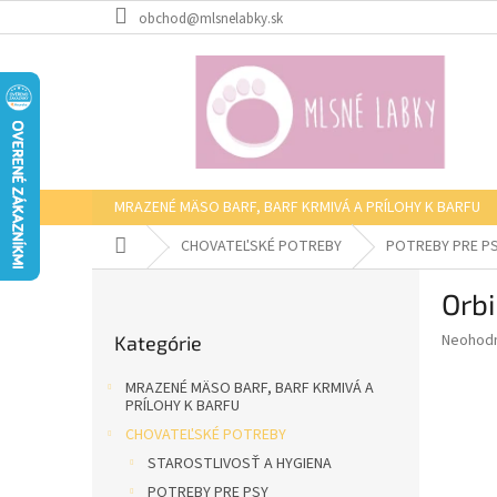
Prejsť
obchod@mlsnelabky.sk
na
obsah
MRAZENÉ MÄSO BARF, BARF KRMIVÁ A PRÍLOHY K BARFU
Domov
CHOVATEĽSKÉ POTREBY
POTREBY PRE P
B
Orbi
o
Preskočiť
č
Priemer
Neohod
Kategórie
kategórie
n
hodnote
ý
produkt
MRAZENÉ MÄSO BARF, BARF KRMIVÁ A
p
je
PRÍLOHY K BARFU
0,0
a
CHOVATEĽSKÉ POTREBY
z
n
STAROSTLIVOSŤ A HYGIENA
5
e
hviezdič
POTREBY PRE PSY