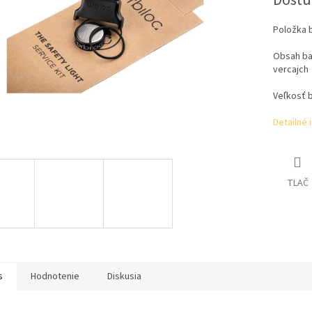
Dostu
Položka 
Obsah ba
vercajch
Veľkosť b
Detailné 
TLAČ
s
Hodnotenie
Diskusia