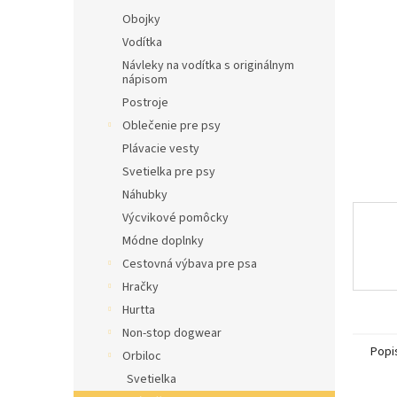
l
Obojky
Vodítka
Návleky na vodítka s originálnym
nápisom
Postroje
Oblečenie pre psy
Plávacie vesty
Svetielka pre psy
Náhubky
Výcvikové pomôcky
Módne doplnky
Cestovná výbava pre psa
Hračky
Hurtta
Non-stop dogwear
Popi
Orbiloc
Svetielka