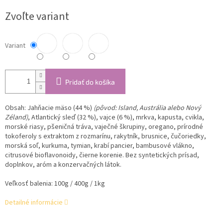
cena:
Zvoľte variant
Variant
Pridať do košíka
Obsah:
Jahňacie mäso (44 %)
(pôvod: Island, Austrália alebo Nový
Zéland)
, Atlantický sleď (32 %), vajce (6 %), mrkva, kapusta, cvikla,
morské riasy, pšeničná tráva, vaječné škrupiny, oregano, prírodné
tokoferoly s extraktom z rozmarínu, rakytník, brusnice, čučoriedky,
morská soľ, kurkuma, tymian, krabí pancier, bambusové vlákno,
citrusové bioflavonoidy, čierne korenie. Bez syntetických prísad,
doplnkov, aróm a konzervačných látok.
Veľkosť balenia: 100g / 400g / 1kg
Detailné informácie