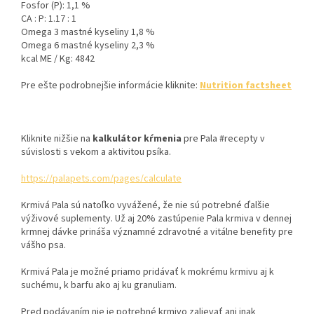
Fosfor (P): 1,1 %
CA : P: 1.17 : 1
Omega 3 mastné kyseliny 1,8 %
Omega 6 mastné kyseliny 2,3 %
kcal ME / Kg: 4842
Pre ešte podrobnejšie informácie kliknite:
Nutrition factsheet
Kliknite nižšie na
kalkulátor kŕmenia
pre Pala #recepty v
súvislosti s vekom a aktivitou psíka.
https://palapets.com/pages/calculate
Krmivá Pala sú natoľko vyvážené, že nie sú potrebné ďalšie
výživové suplementy. Už aj 20% zastúpenie Pala krmiva v dennej
krmnej dávke prináša významné zdravotné a vitálne benefity pre
vášho psa.
Krmivá Pala je možné priamo pridávať k mokrému krmivu aj k
suchému, k barfu ako aj ku granuliam.
Pred podávaním nie je potrebné krmivo zalievať ani inak