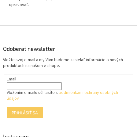
upravovať.
Z
á
p
ä
Odoberať newsletter
t
Vložte svoj e-mail a my Vám budeme zasielať informácie o nových
i
produktoch na našom e-shope.
e
Email
Vložením e-mailu súhlasíte s
podmienkami ochrany osobných
údajov
PRIHLÁSIŤ SA
Instagram