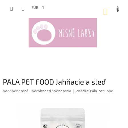
Prejsť
na
EUR
NÁKUP
obsah
KOŠÍK
PALA PET FOOD Jahňacie a sleď
Priemerné
Neohodnotené
Podrobnosti hodnotenia
Značka:
Pala Pet Food
hodnotenie
produktu
je
0,0
z
5