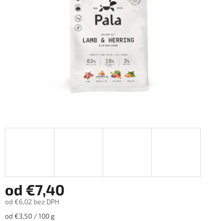
hviezdičiek.
od
€7,40
od
€6,02
bez DPH
Jednotková
od €3,50 / 100 g