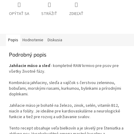
OPÝTAŤ SA
STRÁŽIŤ
ZDIEĽAŤ
Popis
Hodnotenie
Diskusia
Podrobný popis
Jahňacie mäso a sleď
- kompletné RAW krmivo pre psov pre
všetky životné fázy.
Kombinácia jahňaciny, sleďa a vajíčok s čerstvou zeleninou,
bobuľami, morskými riasami, kurkumou, bylinkami a prírodnými
doplnkami.
Jahňacie mäso je bohaté na železo, zinok, selén, vitamín B12,
niacín a foláty. Je ideálne pre kardiovaskulárne a neurologické
funkcie a tiež pre rozvoj a udržiavanie svalov.
Tento recept obsahuje veľa bielkovín a je skvelý pre šteniatka a