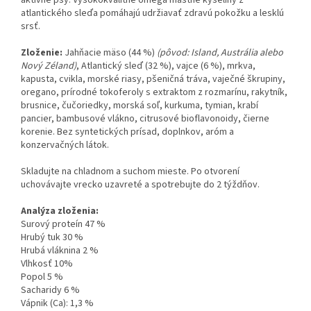
aktívne psy. Vysokokvalitné omega mastné kyseliny z
atlantického sleďa pomáhajú udržiavať zdravú pokožku a lesklú
srsť.
Zloženie:
Jahňacie mäso (44 %)
(pôvod: Island, Austrália alebo
Nový Zéland)
, Atlantický sleď (32 %), vajce (6 %), mrkva,
kapusta, cvikla, morské riasy, pšeničná tráva, vaječné škrupiny,
oregano, prírodné tokoferoly s extraktom z rozmarínu, rakytník,
brusnice, čučoriedky, morská soľ, kurkuma, tymian, krabí
pancier, bambusové vlákno, citrusové bioflavonoidy, čierne
korenie. Bez syntetických prísad, doplnkov, aróm a
konzervačných látok.
Skladujte na chladnom a suchom mieste. Po otvorení
uchovávajte vrecko uzavreté a spotrebujte do 2 týždňov.
Analýza zloženia:
Surový proteín 47 %
Hrubý tuk 30 %
Hrubá vláknina 2 %
Vlhkosť 10%
Popol 5 %
Sacharidy 6 %
Vápnik (Ca): 1,3 %