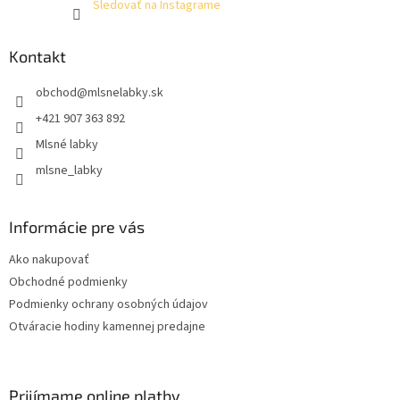
Sledovať na Instagrame
Kontakt
obchod
@
mlsnelabky.sk
+421 907 363 892
Mlsné labky
mlsne_labky
Informácie pre vás
Ako nakupovať
Obchodné podmienky
Podmienky ochrany osobných údajov
Otváracie hodiny kamennej predajne
Prijímame online platby