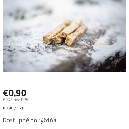
z
5
hviezdičiek.
€0,90
€0,73 bez DPH
Jednotková
€0,90 / 1 ks
cena:
Dostupné do týždňa