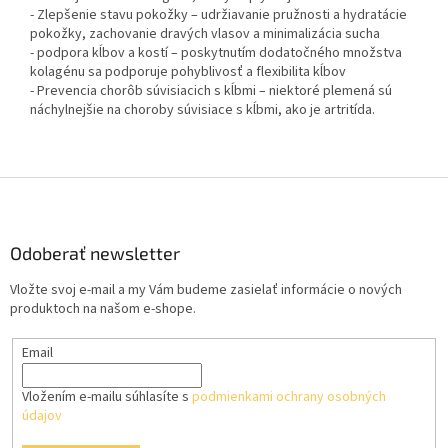
- Zlepšenie stavu pokožky – udržiavanie pružnosti a hydratácie
pokožky, zachovanie dravých vlasov a minimalizácia sucha
- podpora kĺbov a kostí – poskytnutím dodatočného množstva
kolagénu sa podporuje pohyblivosť a flexibilita kĺbov
- Prevencia chorôb súvisiacich s kĺbmi – niektoré plemená sú
náchylnejšie na choroby súvisiace s kĺbmi, ako je artritída.
Z
á
p
ä
Odoberať newsletter
t
Vložte svoj e-mail a my Vám budeme zasielať informácie o nových
i
produktoch na našom e-shope.
e
Email
Vložením e-mailu súhlasíte s
podmienkami ochrany osobných
údajov