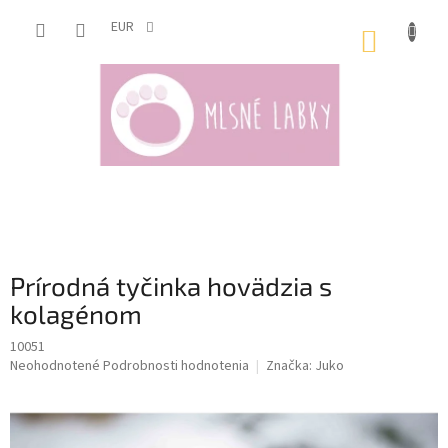
Prejsť
na
EUR
NÁKUP
obsah
KOŠÍK
Prírodná tyčinka hovädzia s
kolagénom
10051
Priemerné
Neohodnotené
Podrobnosti hodnotenia
Značka:
Juko
hodnotenie
produktu
je
0,0