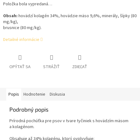
Položka bola vypredaná…
Obsah:
hovädzí kolagén 34%, hovädzie mäso 9,6%, minerály, šípky (80
mg/kg),
brusnice (80 mg/kg).
Detailné informácie
OPÝTAŤ SA
STRÁŽIŤ
ZDIEĽAŤ
Popis
Hodnotenie
Diskusia
Podrobný popis
Prírodná pochúťka pre psov v tvare tyčiniek s hovädzím mäsom
a kolagénom.
Obsahuje až 34% kolagénu, ktorý ovplyvňuje: