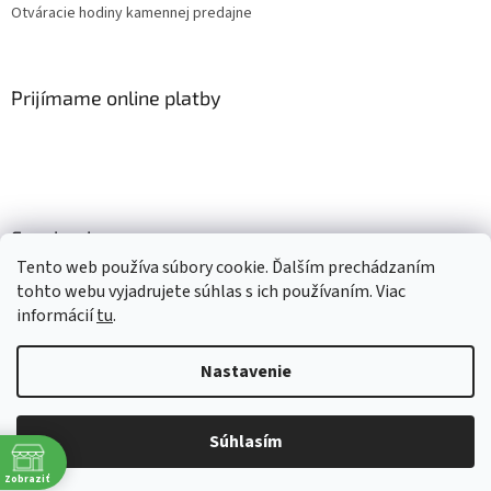
Otváracie hodiny kamennej predajne
Prijímame online platby
Facebook
Tento web používa súbory cookie. Ďalším prechádzaním
tohto webu vyjadrujete súhlas s ich používaním. Viac
informácií
tu
.
Vytvoril Shoptet
Nastavenie
Copyright 2026
Mlsné labky
. Všetky práva vyhradené.
Upraviť
nastavenie cookies
Súhlasím
Získaj 4% zľavu
Zobraziť