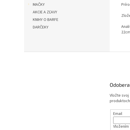
MAČKY
Prír
AKCIE A ZĽAVY
Zlož
KNIHY O BARFE
Anal
DARČEKY
22c
Z
á
p
ä
t
Odobera
i
e
Vložte svoj
produktoch
Email
Vložením 