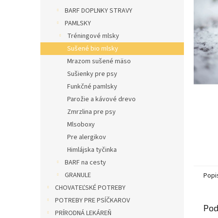
l
BARF DOPLNKY STRAVY
PAMLSKY
Tréningové mlsky
Sušené bio mlsky
Mrazom sušené mäso
Sušienky pre psy
Funkčné pamlsky
Parožie a kávové drevo
Zmrzlina pre psy
Mlsoboxy
Pre alergikov
Himlájska tyčinka
BARF na cesty
GRANULE
Popi
CHOVATEĽSKÉ POTREBY
POTREBY PRE PSÍČKAROV
Pod
PRÍRODNÁ LEKÁREŇ