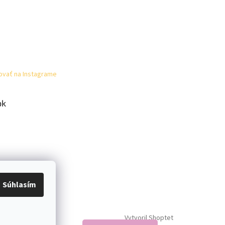
ovať na Instagrame
ok
Súhlasím
Vytvoril Shoptet