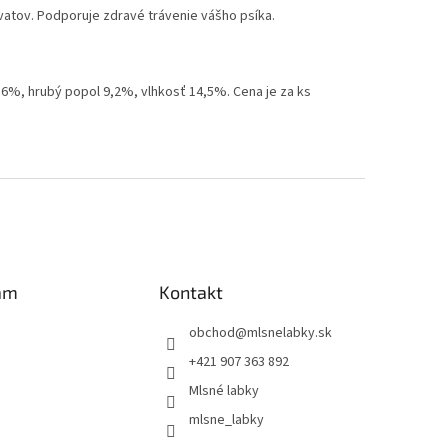
vatov. Podporuje zdravé trávenie vášho psíka.
4,6%, hrubý popol 9,2%, vlhkosť 14,5%. Cena je za ks
am
Kontakt
obchod
@
mlsnelabky.sk
+421 907 363 892
Mlsné labky
mlsne_labky