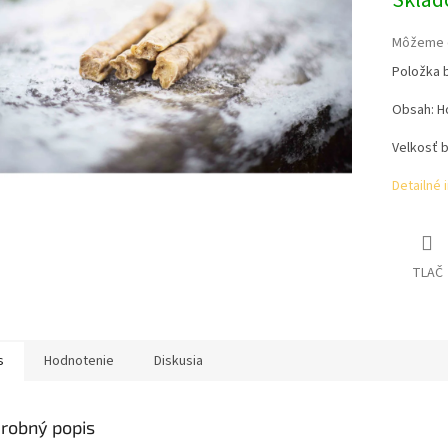
Skla
Môžeme d
Položka 
Obsah: Ho
Velkosť b
Detailné 
TLAČ
s
Hodnotenie
Diskusia
robný popis