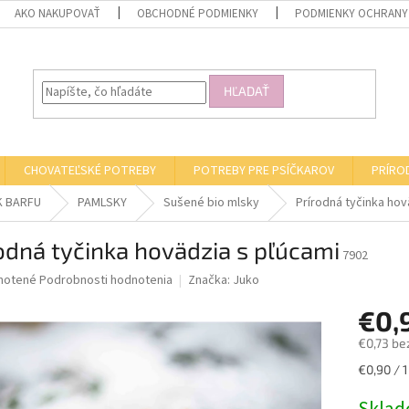
AKO NAKUPOVAŤ
OBCHODNÉ PODMIENKY
PODMIENKY OCHRANY
HĽADAŤ
CHOVATEĽSKÉ POTREBY
POTREBY PRE PSÍČKAROV
PRÍRO
K BARFU
PAMLSKY
Sušené bio mlsky
Prírodná tyčinka hov
odná tyčinka hovädzia s pľúcami
7902
né
notené
Podrobnosti hodnotenia
Značka:
Juko
nie
€0,
u
€0,73 be
Jednotk
€0,90 / 1
cena:
iek.