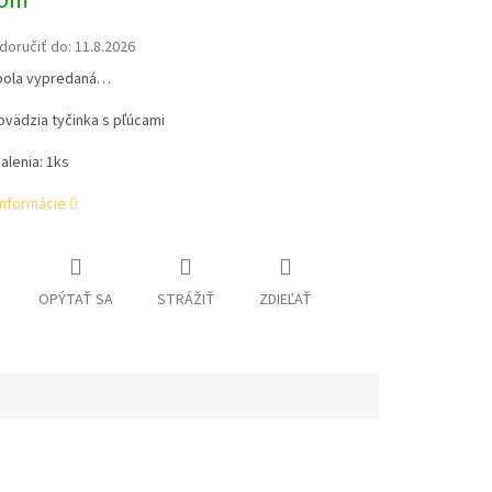
dom
oručiť do:
11.8.2026
bola vypredaná…
vädzia tyčinka s pľúcami
alenia: 1ks
informácie
OPÝTAŤ SA
STRÁŽIŤ
ZDIEĽAŤ