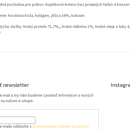
odná pochutina pre psíkov. Doplnkové krmivo bez pridaných farbív a konzer
enie: hovädzia koža, kolágen, pľúca 16%, kalcium.
itycke zložky: hrubý proteín 71,7%,, hrubá vláknina 1%, hrubé oleje a tuky 
m
ť newsletter
Instagr
 e-mail a my Vám budeme zasielať informácie o nových
 na našom e-shope.
e-mailu súhlasíte s
podmienkami ochrany osobných