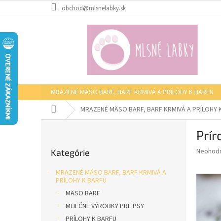
Prejsť
obchod@mlsnelabky.sk
na
obsah
MRAZENÉ MÄSO BARF, BARF KRMIVÁ A PRÍLOHY K BARFU
Domov
MRAZENÉ MÄSO BARF, BARF KRMIVÁ A PRÍLOHY 
B
Prír
o
Preskočiť
č
Priemer
Neohod
Kategórie
kategórie
n
hodnote
ý
produkt
MRAZENÉ MÄSO BARF, BARF KRMIVÁ A
p
je
PRÍLOHY K BARFU
0,0
a
MÄSO BARF
z
n
MLIEČNE VÝROBKY PRE PSY
5
e
hviezdič
PRÍLOHY K BARFU