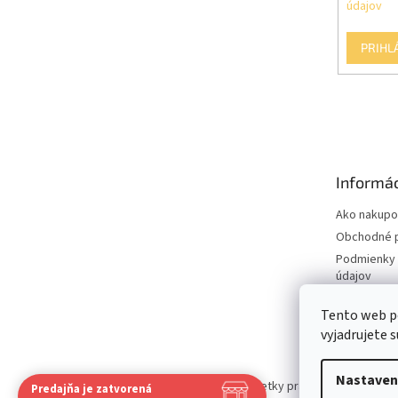
údajov
PRIHL
Informác
Ako nakupo
Obchodné 
Podmienky 
údajov
Otváracie 
Tento web p
predajne
vyjadrujete s
Nastaven
Copyright 2026
Mlsné labky
. Všetky práva vyhradené.
Up
Predajňa je zatvorená