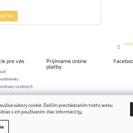
ÁSIŤ SA
Sled
ie pre vás
Prijímame online
Facebo
platby
vať
podmienky
ochrany osobných
hodiny kamennej
oužíva súbory cookie. Ďalším prechádzaním tohto webu
úhlas s ich používaním. Viac informácií
tu
.
ie
raviť nastavenie cookies