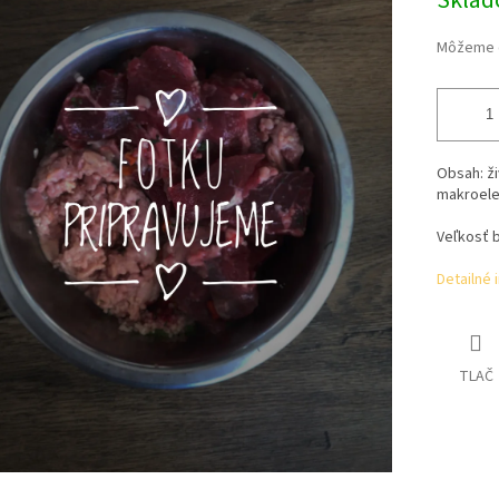
Skla
Môžeme d
Obsah: ži
makroele
Veľkosť b
Detailné 
TLAČ