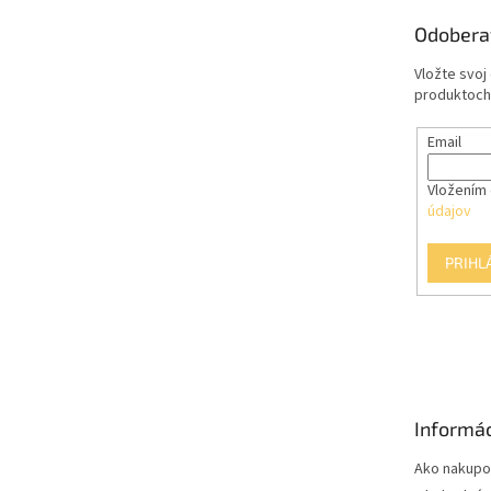
t
Odobera
i
e
Vložte svoj
produktoch
Email
Vložením 
údajov
PRIHL
Informác
Ako nakupo