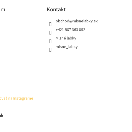
am
Kontakt
obchod
@
mlsnelabky.sk
+421 907 363 892
Mlsné labky
mlsne_labky
ovať na Instagrame
ok