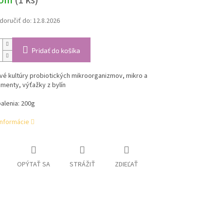
dom
(1 ks)
oručiť do:
12.8.2026
Pridať do košíka
vé kultúry probiotických mikroorganizmov, mikro a
menty, výťažky z bylín
alenia: 200g
informácie
OPÝTAŤ SA
STRÁŽIŤ
ZDIEĽAŤ