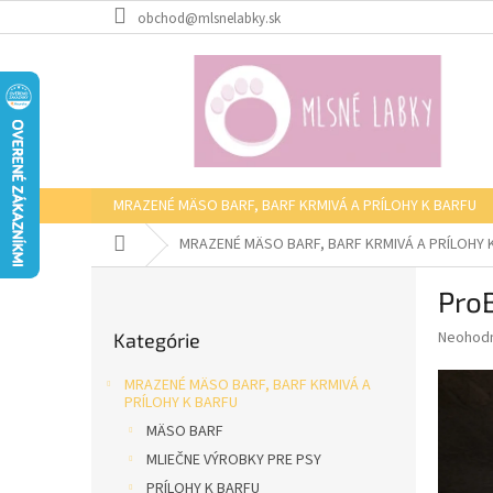
Prejsť
obchod@mlsnelabky.sk
na
obsah
MRAZENÉ MÄSO BARF, BARF KRMIVÁ A PRÍLOHY K BARFU
Domov
MRAZENÉ MÄSO BARF, BARF KRMIVÁ A PRÍLOHY 
B
ProB
o
Preskočiť
č
Priemer
Neohod
Kategórie
kategórie
n
hodnote
ý
produkt
MRAZENÉ MÄSO BARF, BARF KRMIVÁ A
p
je
PRÍLOHY K BARFU
0,0
a
MÄSO BARF
z
n
MLIEČNE VÝROBKY PRE PSY
5
e
hviezdič
PRÍLOHY K BARFU