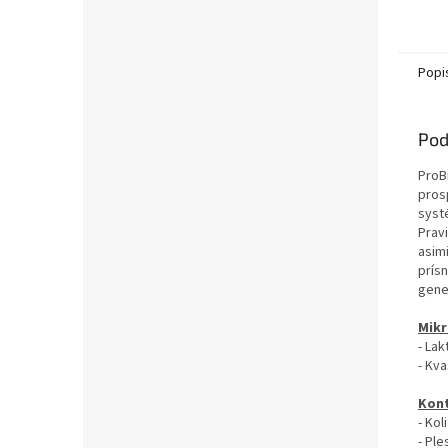
Popi
Pod
ProB
pros
syst
Prav
asim
prís
gene
Mikr
- Lak
- Kva
Kont
- Kol
- Ple