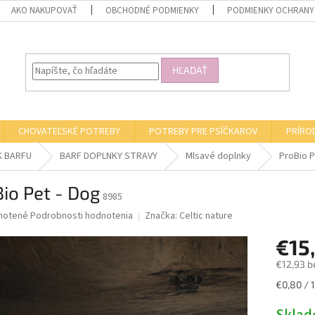
AKO NAKUPOVAŤ
OBCHODNÉ PODMIENKY
PODMIENKY OCHRANY
HĽADAŤ
CHOVATEĽSKÉ POTREBY
POTREBY PRE PSÍČKAROV
PRÍRO
K BARFU
BARF DOPLNKY STRAVY
Mlsavé doplnky
ProBio P
io Pet - Dog
8985
né
notené
Podrobnosti hodnotenia
Značka:
Celtic nature
nie
€15
u
€12,93 b
Jednotk
€0,80 / 
cena:
iek.