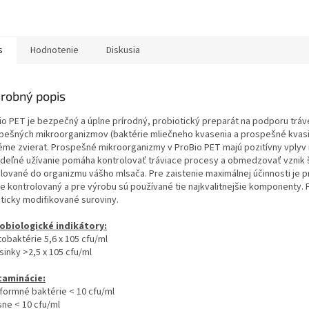
s
Hodnotenie
Diskusia
robný popis
io PET je bezpečný a úplne prírodný, probiotický preparát na podporu tráv
pešných mikroorganizmov (baktérie mliečneho kvasenia a prospešné kvasink
éme zvierat. Prospešné mikroorganizmy v ProBio PET majú pozitívny vplyv n
ideľné užívanie pomáha kontrolovať tráviace procesy a obmedzovať vznik šk
ilované do organizmu vášho mlsača. Pre zaistenie maximálnej účinnosti je
ne kontrolovaný a pre výrobu sú používané tie najkvalitnejšie komponenty. 
ticky modifikované suroviny.
obiologické indikátory:
tobaktérie 5,6 x 105 cfu/ml
sinky >2,5 x 105 cfu/ml
aminácie:
iformné baktérie < 10 cfu/ml
sne < 10 cfu/ml