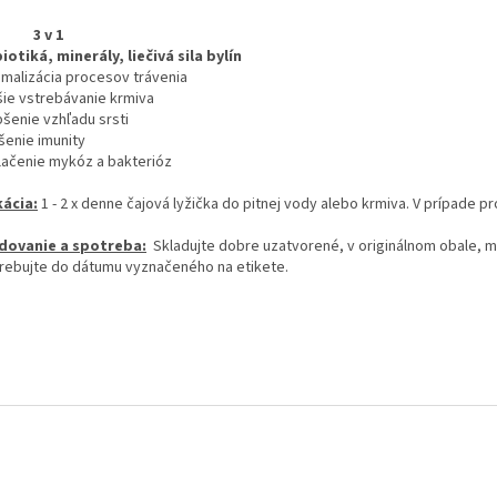
3 v 1
iotiká, minerály, liečivá sila bylín
timalizácia procesov trávenia
pšie vstrebávanie krmiva
pšenie vzhľadu srsti
šenie imunity
tlačenie mykóz a bakterióz
kácia:
1 - 2 x denne čajová lyžička do pitnej vody alebo krmiva. V prípade p
dovanie a spotreba:
Skladujte dobre uzatvorené, v originálnom obale, mi
rebujte do dátumu vyznačeného na etikete.