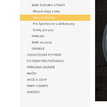
l
BARF DOPLNKY STRAVY
Mlsavé oleje a tuky
Mlsavé doplnky
Pre športovcov a aktívne psy
Drinky pre psy
PAMLSKY
BARF na cesty
GRANULE
CHOVATEĽSKÉ POTREBY
POTREBY PRE PSÍČKAROV
PRÍRODNÁ LEKÁREŇ
MAČKY
AKCIE A ZĽAVY
KNIHY O BARFE
DARČEKY