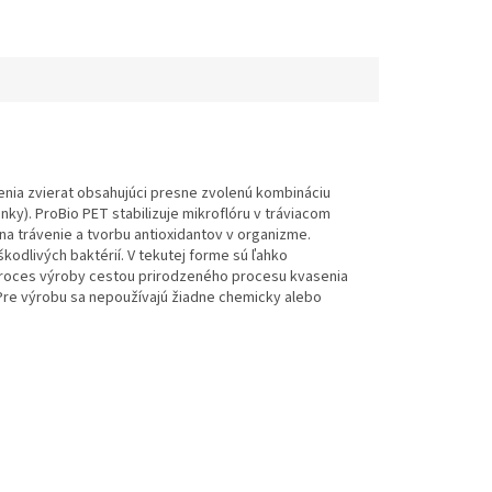
enia zvierat obsahujúci presne zvolenú kombináciu
y). ProBio PET stabilizuje mikroflóru v tráviacom
a trávenie a tvorbu antioxidantov v organizme.
odlivých baktérií. V tekutej forme sú ľahko
 proces výroby cestou prirodzeného procesu kvasenia
Pre výrobu sa nepoužívajú žiadne chemicky al
ebo