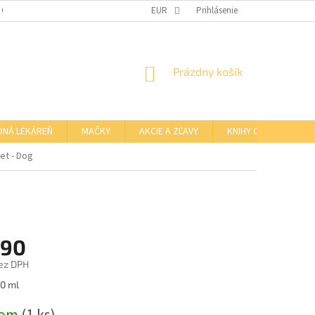
 OSOBNÝCH ÚDAJOV
OTVÁRACIE HODINY KAMENNEJ PREDAJNE
EUR
Prihlásenie
NÁKUPNÝ
Prázdny košík
KOŠÍK
DNÁ LEKÁREŇ
MAČKY
AKCIE A ZĽAVY
KNIHY O BARFE
et - Dog
,90
ez DPH
ová
10 ml