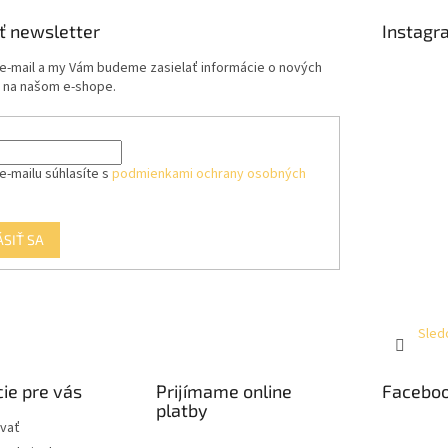
ť newsletter
Instagr
 e-mail a my Vám budeme zasielať informácie o nových
 na našom e-shope.
e-mailu súhlasíte s
podmienkami ochrany osobných
ÁSIŤ SA
Sled
ie pre vás
Prijímame online
Facebo
platby
vať