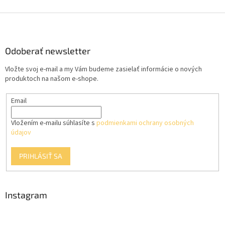
Z
á
p
ä
Odoberať newsletter
t
Vložte svoj e-mail a my Vám budeme zasielať informácie o nových
i
produktoch na našom e-shope.
e
Email
Vložením e-mailu súhlasíte s
podmienkami ochrany osobných
údajov
PRIHLÁSIŤ SA
Instagram