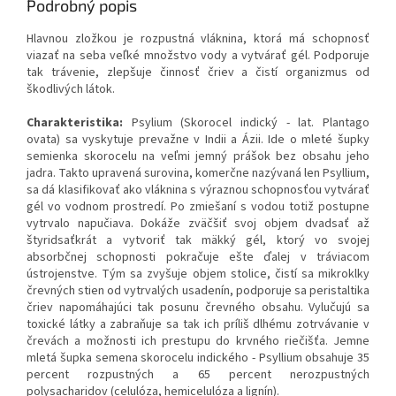
Podrobný popis
Hlavnou zložkou je rozpustná vláknina, ktorá má schopnosť
viazať na seba veľké množstvo vody a vytvárať gél. Podporuje
tak trávenie, zlepšuje činnosť čriev a čistí organizmus od
škodlivých látok.
Charakteristika:
Psylium (Skorocel indický - lat. Plantago
ovata) sa vyskytuje prevažne v Indii a Ázii. Ide o mleté ​​šupky
semienka skorocelu na veľmi jemný prášok bez obsahu jeho
jadra. Takto upravená surovina, komerčne nazývaná len Psyllium,
sa dá klasifikovať ako vláknina s výraznou schopnosťou vytvárať
gél vo vodnom prostredí. Po zmiešaní s vodou totiž postupne
vytrvalo napučiava. Dokáže zväčšiť svoj objem dvadsať až
štyridsaťkrát a vytvoriť tak mäkký gél, ktorý vo svojej
absorbčnej schopnosti pokračuje ešte ďalej v tráviacom
ústrojenstve. Tým sa zvyšuje objem stolice, čistí sa mikroklky
črevných stien od vytrvalých usadenín, podporuje sa peristaltika
čriev napomáhajúci tak posunu črevného obsahu. Vylučujú sa
toxické látky a zabraňuje sa tak ich príliš dlhému zotrvávanie v
črevách a možnosti ich prestupu do krvného riečišťa. Jemne
mletá šupka semena skorocelu indického - Psyllium obsahuje 35
percent rozpustných a 65 percent nerozpustných
polysacharidov (celulóza, hemicelulóza a lignín).