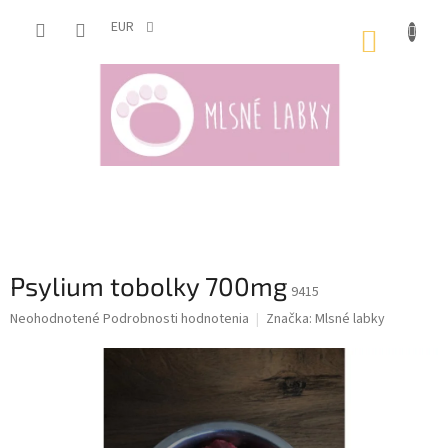
Prejsť
na
EUR
NÁKUP
obsah
KOŠÍK
Psylium tobolky 700mg
9415
Priemerné
Neohodnotené
Podrobnosti hodnotenia
Značka:
Mlsné labky
hodnotenie
produktu
je
0,0
z
5