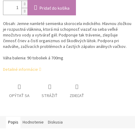
Pridať do košíka
Obsah: J
emne namleté semienka skorocela indického. Hlavnou zložkou
je rozpustná vláknina, ktorá má schopnosť viazať na seba veľké
množstvo vody a vytvárať gél. Podporuje tak trávenie, zlepšuje
činnosť čriev a čistí organizmus od škodlivých látok. Podpora pri
nadváhe, zažívacích problémoch a častých zápalov análnych vačkov.
Váha balenia: 90 toboliek á 700mg
Detailné informácie
OPÝTAŤ SA
STRÁŽIŤ
ZDIEĽAŤ
Popis
Hodnotenie
Diskusia