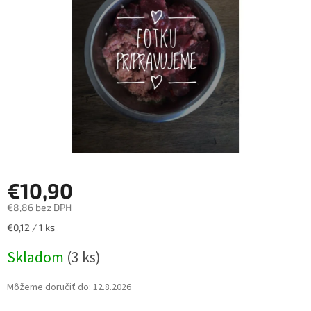
hviezdičiek.
€10,90
€8,86 bez DPH
Jednotková
€0,12 / 1 ks
cena:
Skladom
(3 ks)
Môžeme doručiť do:
12.8.2026