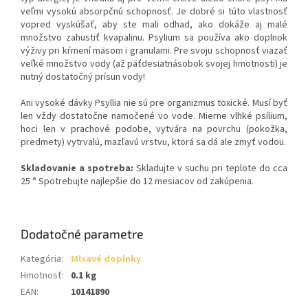
veľmi vysokú absorpčnú schopnosť. Je dobré si túto vlastnosť
vopred vyskúšať, aby ste mali odhad, ako dokáže aj malé
množstvo zahustiť kvapalinu. Psylium sa používa ako doplnok
výživy pri kŕmení mäsom i granulami. Pre svoju schopnosť viazať
veľké množstvo vody (až päťdesiatnásobok svojej hmotnosti) je
nutný dostatočný prísun vody!
Ani vysoké dávky Psyllia nie sú pre organizmus toxické. Musí byť
len vždy dostatočne namočené vo vode. Mierne vlhké psílium,
hoci len v prachové podobe, vytvára na povrchu (pokožka,
predmety) vytrvalú, mazľavú vrstvu, ktorá sa dá ale zmyť vodou.
Skladovanie a spotreba:
Skladujte v suchu pri teplote do cca
25 ° Spotrebujte najlepšie do 12 mesiacov od zakúpenia.
Dodatočné parametre
Kategória
:
Mlsavé doplnky
Hmotnosť
:
0.1 kg
EAN
:
10141890