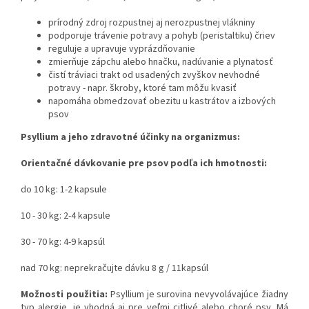
prírodný zdroj rozpustnej aj nerozpustnej vlákniny
podporuje trávenie potravy a pohyb (peristaltiku) čriev
reguluje a upravuje vyprázdňovanie
zmierňuje zápchu alebo hnačku, nadúvanie a plynatosť
čistí tráviaci trakt od usadených zvyškov nevhodné
potravy - napr. škroby, ktoré tam môžu kvasiť
napomáha obmedzovať obezitu u kastrátov a izbových
psov
Psyllium a jeho zdravotné účinky na organizmus:
Orientačné dávkovanie pre psov podľa ich hmotnosti:
do 10 kg: 1-2 kapsule
10 - 30 kg: 2-4 kapsule
30 - 70 kg: 4-9 kapsúl
nad 70 kg: neprekračujte dávku 8 g / 11kapsúl
Možnosti použitia:
Psyllium je surovina nevyvolávajúce žiadny
typ alergie, je vhodná aj pre veľmi citlivé alebo choré psy. Má