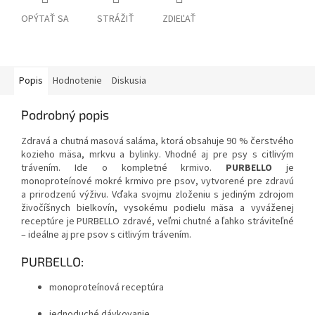
OPÝTAŤ SA
STRÁŽIŤ
ZDIEĽAŤ
Popis
Hodnotenie
Diskusia
Podrobný popis
Zdravá a chutná masová saláma, ktorá obsahuje 90 % čerstvého
kozieho mäsa, mrkvu a bylinky. Vhodné aj pre psy s citlivým
trávením. Ide o kompletné krmivo.
PURBELLO
je
monoproteínové mokré krmivo pre psov, vytvorené pre zdravú
a prirodzenú výživu. Vďaka svojmu zloženiu s jediným zdrojom
živočíšnych bielkovín, vysokému podielu mäsa a vyváženej
receptúre je PURBELLO zdravé, veľmi chutné a ľahko stráviteľné
– ideálne aj pre psov s citlivým trávením.
PURBELLO:
monoproteínová receptúra
jednoduché dávkovanie