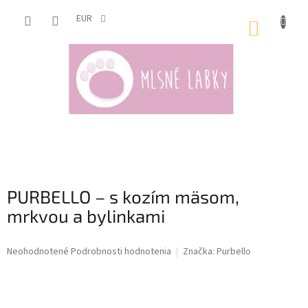
Prejsť
na
EUR
NÁKUP
obsah
KOŠÍK
PURBELLO – s kozím mäsom,
mrkvou a bylinkami
Priemerné
Neohodnotené
Podrobnosti hodnotenia
Značka:
Purbello
hodnotenie
produktu
je
0,0