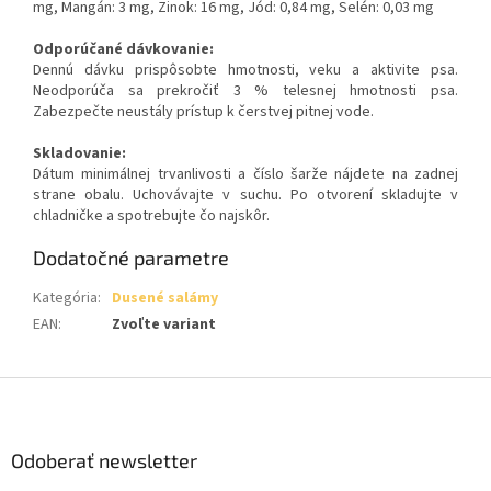
mg,
Mangán: 3 mg,
Zinok: 16 mg,
Jód: 0,84 mg,
Selén: 0,03 mg
Odporúčané dávkovanie:
Dennú dávku prispôsobte hmotnosti, veku a aktivite psa.
Neodporúča sa prekročiť 3 % telesnej hmotnosti psa.
Zabezpečte neustály prístup k čerstvej pitnej vode.
Skladovanie:
Dátum minimálnej trvanlivosti a číslo šarže nájdete na zadnej
strane obalu. Uchovávajte v suchu. Po otvorení skladujte v
chladničke a spotrebujte čo najskôr.
Dodatočné parametre
Kategória
:
Dusené salámy
EAN
:
Zvoľte variant
Z
á
p
ä
Odoberať newsletter
t