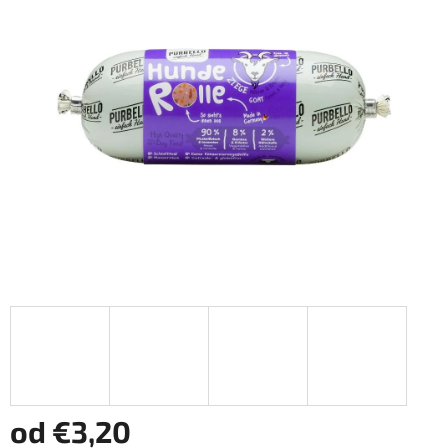
z
5
hviezdičiek.
od
€3,20