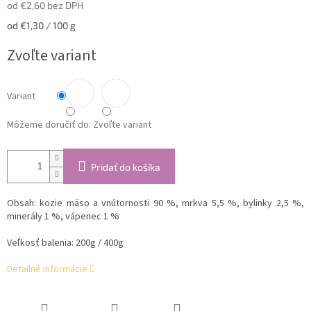
od
€2,60
bez DPH
Jednotková
od €1,30 / 100 g
cena:
Zvoľte variant
Variant
Môžeme doručiť do:
Zvoľte variant
Pridať do košíka
Obsah: kozie mäso a vnútornosti 90 %, mrkva 5,5 %, bylinky 2,5 %,
minerály 1 %, vápenec 1 %
Veľkosť balenia: 200g / 400g
Detailné informácie