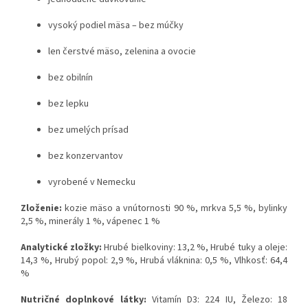
vysoký podiel mäsa – bez múčky
len čerstvé mäso, zelenina a ovocie
bez obilnín
bez lepku
bez umelých prísad
bez konzervantov
vyrobené v Nemecku
Zloženie:
kozie mäso a vnútornosti 90 %, mrkva 5,5 %, bylinky
2,5 %, minerály 1 %, vápenec 1 %
Analytické zložky:
Hrubé bielkoviny: 13,2 %,
Hrubé tuky a oleje:
14,3 %,
Hrubý popol: 2,9 %,
Hrubá vláknina: 0,5 %,
Vlhkosť: 64,4
%
Nutričné doplnkové látky:
Vitamín D3: 224 IU,
Železo: 18