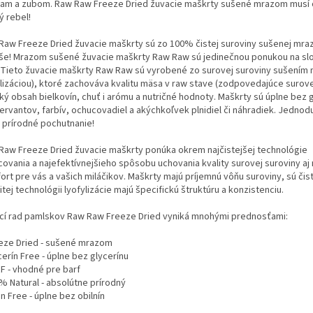
iam a zubom. Raw Raw Freeze Dried žuvacie maškrty sušené mrazom musí 
ý rebel!
Raw Freeze Dried žuvacie maškrty sú zo 100% čistej suroviny sušenej mra
še! Mrazom sušené žuvacie maškrty Raw Raw sú jedinečnou ponukou na s
. Tieto žuvacie maškrty Raw Raw sú vyrobené zo surovej suroviny sušení
ilizáciou), ktoré zachováva kvalitu mäsa v raw stave (zodpovedajúce surove
ý obsah bielkovín, chuť i arómu a nutričné ​​hodnoty. Maškrty sú úplne bez g
ervantov, farbív, ochucovadiel a akýchkoľvek plnidiel či náhradiek. Jednod
é prírodné pochutnanie!
Raw Freeze Dried žuvacie maškrty ponúka okrem najčistejšej technológie
covania a najefektívnejšieho spôsobu uchovania kvality surovej suroviny aj
ort pre vás a vašich miláčikov. Maškrty majú príjemnú vôňu suroviny, sú čis
tej technológii lyofylizácie majú špecifickú štruktúru a konzistenciu.
cí rad pamlskov Raw Raw Freeze Dried vyniká mnohými prednosťami:
eeze Dried - sušené mrazom
cerín Free - úplne bez glycerínu
RF - vhodné pre barf
% Natural - absolútne prírodný
in Free - úplne bez obilnín