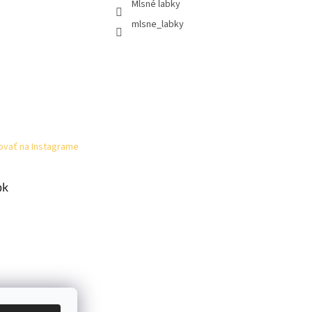
Mlsné labky
mlsne_labky
ovať na Instagrame
ok