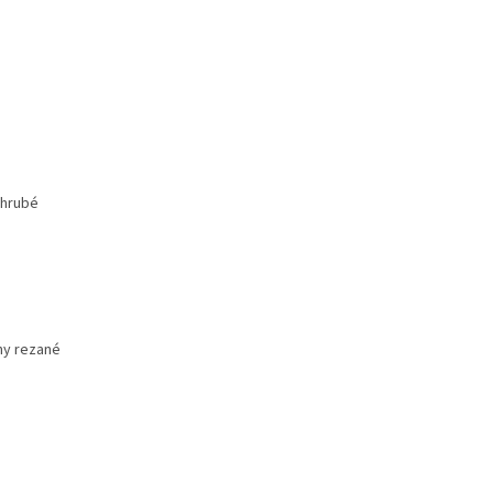
 hrubé
iny rezané