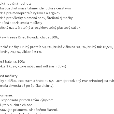
soká nutričná hodnota
nikajúca chuť mäsa takmer identická s čerstvým
odné pre monoproteín výživu a alergikov
odné pre všetky plemená psov, šteňatá aj mačky
dinečná konzistencia maškrty
aktický uzatvárateľný a recyklovateľný plastový sáčok
Raw Freeze Dried Hovädzí chvost 100g
ytické zložky: Hrubý proteín 50,5%, hrubá vláknina <0,3%, hrubý tuk 16,5%,
loviny 24,8%, vlhkosť 9,1%.
osť balenia: 100g
ykle 3 kusy, ktoré môžu mať odlišnú hrúbku)
osť maškrty:
eky s dĺžkou cca 20cm a hrúbkou 0,5 - 3cm (prirodzený tvar prírodnej surov
oreňa chvosta až po špičku ohánky).
ornenie:
ukt podlieha prirodzeným výkyvom.
ujte v suchu a chlade.
stavujte priamemu slnečnému žiareniu.