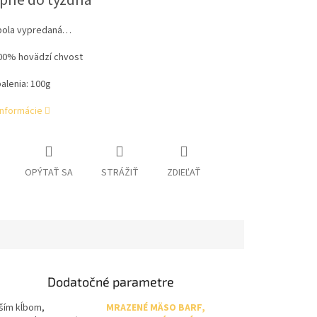
pné do týždňa
bola vypredaná…
00% hovädzí chvost
alenia: 100g
informácie
OPÝTAŤ SA
STRÁŽIŤ
ZDIEĽAŤ
Dodatočné parametre
vším kĺbom,
MRAZENÉ MÄSO BARF,