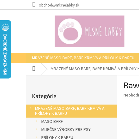
Prejsť
obchod@mlsnelabky.sk
na
obsah
MRAZENÉ MÄSO BARF, BARF KRMIVÁ A PRÍLOHY K BARFU
Domov
MRAZENÉ MÄSO BARF, BARF KRMIVÁ A PRÍLOHY 
B
Raw
o
Preskočiť
č
Priemer
Neohod
Kategórie
kategórie
n
hodnote
ý
produkt
MRAZENÉ MÄSO BARF, BARF KRMIVÁ A
p
je
PRÍLOHY K BARFU
0,0
a
MÄSO BARF
z
n
MLIEČNE VÝROBKY PRE PSY
5
e
hviezdič
PRÍLOHY K BARFU