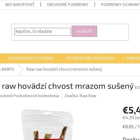
AKO NAKUPOVAŤ
OBCHODNÉ PODMIENKY
PODMIENKY OCHRANY
HĽADAŤ
CHOVATEĽSKÉ POTREBY
POTREBY PRE PSÍČKAROV
PRÍRO
K BARFU
Raw raw hovädzí chvost mrazom sušený
 raw hovädzí chvost mrazom sušený
81
né
notené
Podrobnosti hodnotenia
Značka:
Raw Raw
nie
€5,
u
€4,39 b
Jednotk
€0,05 / 1
cena:
iek.