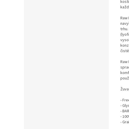
kost
každ
Raw 
navy
trhu
(lyof
vysok
konz
čist
Raw 
spra
komf
použi
Žuva
- Fr
- Gly
- BA
- 100
- Gra