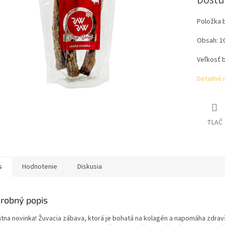
Dostu
Položka 
Obsah: 1
Veľkosť b
Detailné 
TLAČ
s
Hodnotenie
Diskusia
robný popis
átna novinka! Žuvacia zábava, ktorá je bohatá na kolagén a napomáha zdra