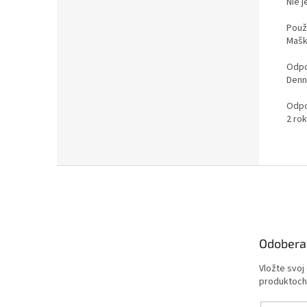
Nie 
Použi
Mašk
Odpo
Denn
Odpo
2 ro
Z
á
p
ä
t
Odobera
i
e
Vložte svoj
produktoch