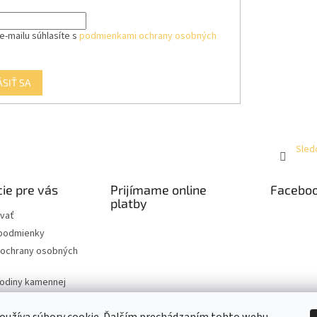
e-mailu súhlasíte s
podmienkami ochrany osobných
ÁSIŤ SA
Sled
ie pre vás
Prijímame online
Facebo
platby
vať
podmienky
ochrany osobných
hodiny kamennej