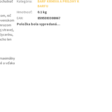
ochutnať
Kategória
:
BARF KRMIVÁ A PRÍLOHY K
BARFU
Hmotnosť
:
0.1 kg
zom, nič
EAN
:
8595593308067
lovenskom
Položka bola vypredaná…
m mrazom
j strave),
lycerínu,
ucho len
 maximálny
té a vďaka