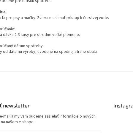
je určené pre ľudskú spotrebu.
tie:
rta pre psy a mačky. Zviera musí mať prístup k čerstvej vode.
rúčanie:
á dávka 2-3 kusy pre stredne veľké plemeno.
rúčaný dátum spotreby:
ky od dátumu výroby, uvedené na spodnej strane obalu.
ť newsletter
Instagr
 e-mail a my Vám budeme zasielať informácie o nových
 na našom e-shope.