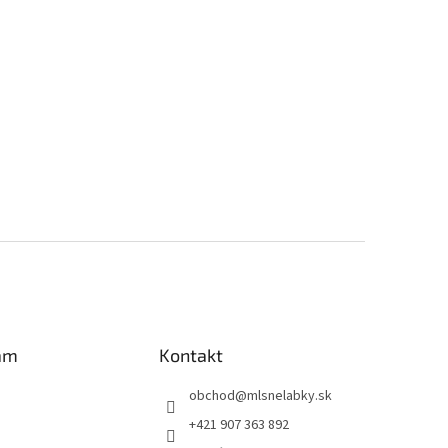
am
Kontakt
obchod
@
mlsnelabky.sk
+421 907 363 892