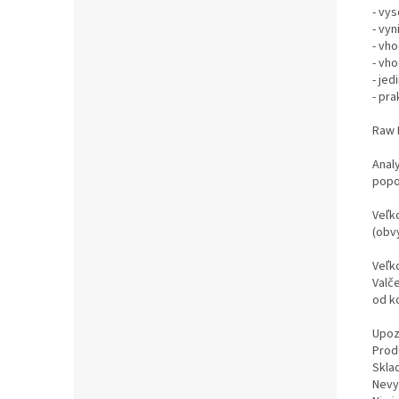
- vy
- vy
- vh
- vh
- je
- pr
Raw 
Anal
popo
Veľk
(obv
Veľk
Valč
od k
Upoz
Prod
Sklad
Nevy