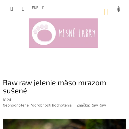
Prejsť
na
EUR
NÁKUP
obsah
KOŠÍK
Raw raw jelenie mäso mrazom
sušené
8124
Priemerné
Neohodnotené
Podrobnosti hodnotenia
Značka:
Raw Raw
hodnotenie
produktu
je
0,0