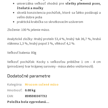
univerzálna veľkosť vhodná pre
všetky plemená psov,
šteňatá a mačky
skvelá konzistencia pochúťok, ktoré sa ľahko podávajú a
veľmi dobre jedia
praktická krabička so skrutkovacím uzáverom
Zloženie: 100 % jelenie mäso.
Analytické zložky: Hrubý proteín 53,4 %, hrubý tuk 36,7 %, hrubá
vláknina 1,3 %, hrubý popol 3 %, vlhkosť 4,2 %.
Veľkosť balenia: 80g
Veľkosť pochúťok:
Kocky s veľkosťou približne 1 cm - 4 cm
(prirodzený tvar krájanej suroviny - mäsa alebo vnútorností).
Dodatočné parametre
Kategória
:
Mrazom sušené mäso
Hmotnosť
:
0.08 kg
EAN
:
8595593307732
Položka bola vypredaná…