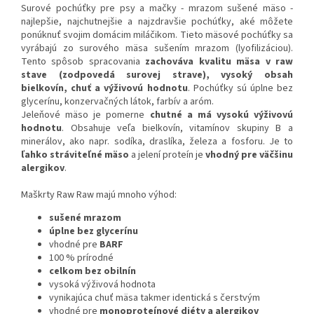
Surové pochúťky pre psy a mačky - mrazom sušené mäso -
najlepšie, najchutnejšie a najzdravšie pochúťky, aké môžete
ponúknuť svojim domácim miláčikom. Tieto mäsové pochúťky sa
vyrábajú zo surového mäsa sušením mrazom (lyofilizáciou).
Tento spôsob spracovania
zachováva kvalitu mäsa v raw
stave (zodpovedá surovej strave), vysoký obsah
bielkovín, chuť a výživovú hodnotu
. Pochúťky sú úplne bez
glycerínu, konzervačných látok, farbív a aróm.
Jeleňové mäso je pomerne
chutné a má vysokú výživovú
hodnotu
. Obsahuje veľa bielkovín, vitamínov skupiny B a
minerálov, ako napr. sodíka, draslíka, železa a fosforu. Je to
ľahko stráviteľné mäso
a jelení proteín je
vhodný pre väčšinu
alergikov
.
Maškrty Raw Raw majú mnoho výhod:
sušené mrazom
úplne bez glycerínu
vhodné pre
BARF
100 % prírodné
celkom bez obilnín
vysoká výživová hodnota
vynikajúca chuť mäsa takmer identická s čerstvým
vhodné pre
monoproteínové diéty a alergikov