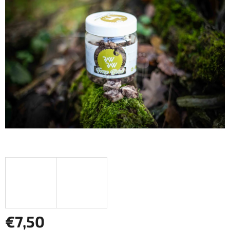
z
5
hviezdičiek.
€7,50