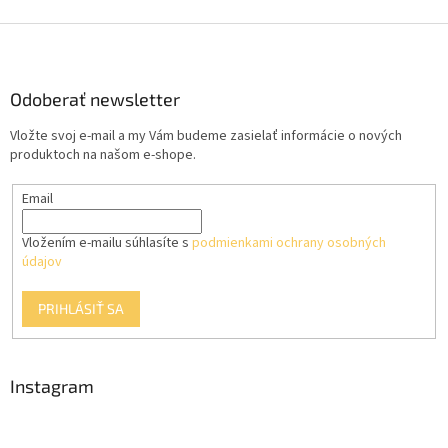
Z
á
p
ä
Odoberať newsletter
t
Vložte svoj e-mail a my Vám budeme zasielať informácie o nových
i
produktoch na našom e-shope.
e
Email
Vložením e-mailu súhlasíte s
podmienkami ochrany osobných
údajov
PRIHLÁSIŤ SA
Instagram