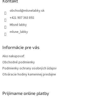
Kontakt
obchod
@
mlsnelabky.sk
+421 907 363 892
Mlsné labky
mlsne_labky
Informácie pre vás
Ako nakupovať
Obchodné podmienky
Podmienky ochrany osobných údajov
Otváracie hodiny kamennej predajne
Prijímame online platby