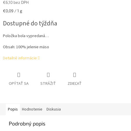
€6,10 bez DPH
Jednotková
€0,09 / 1 g
cena:
Dostupné do týždňa
Položka bola vypredaná…
Obsah: 100% jelenie mäso
Detailné informácie
OPÝTAŤ SA
STRÁŽIŤ
ZDIEĽAŤ
Popis
Hodnotenie
Diskusia
Podrobný popis