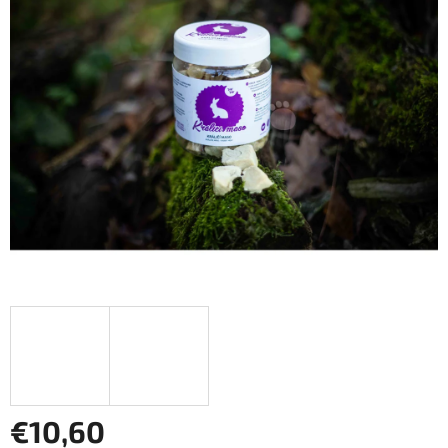
z
5
hviezdičiek.
€10,60