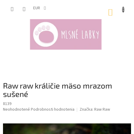
Prejsť
na
EUR
NÁKUP
obsah
KOŠÍK
Raw raw králičie mäso mrazom
sušené
8139
Priemerné
Neohodnotené
Podrobnosti hodnotenia
Značka:
Raw Raw
hodnotenie
produktu
je
0,0