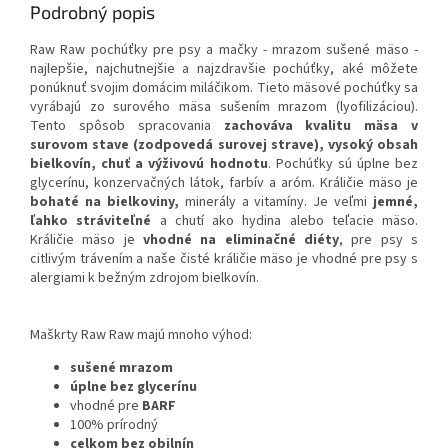
Podrobný popis
Raw Raw pochúťky pre psy a mačky - mrazom sušené mäso -
najlepšie, najchutnejšie a najzdravšie pochúťky, aké môžete
ponúknuť svojim domácim miláčikom. Tieto mäsové pochúťky sa
vyrábajú zo surového mäsa sušením mrazom (lyofilizáciou).
Tento spôsob spracovania
zachováva kvalitu mäsa v
surovom stave (zodpovedá surovej strave), vysoký obsah
bielkovín, chuť a výživovú hodnotu
. Pochúťky sú úplne bez
glycerínu, konzervačných látok, farbív a aróm. Králičie mäso je
bohaté na bielkoviny,
minerály a vitamíny. Je veľmi
jemné,
ľahko stráviteľné
a chutí ako hydina alebo teľacie mäso.
Králičie mäso je
vhodné na eliminačné diéty
, pre psy s
citlivým trávením a naše čisté králičie mäso je vhodné pre psy s
alergiami k bežným zdrojom bielkovín.
Maškrty Raw Raw majú mnoho výhod:
sušené mrazom
úplne bez glycerínu
vhodné pre
BARF
100% prírodný
celkom bez obilnín