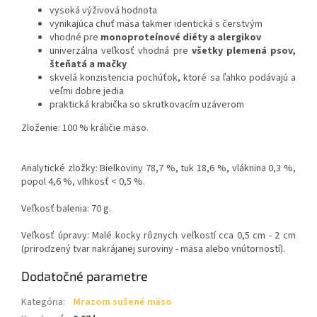
vysoká výživová hodnota
vynikajúca chuť mäsa takmer identická s čerstvým
vhodné pre
monoproteínové diéty a alergikov
univerzálna veľkosť vhodná pre
všetky plemená psov,
šteňatá a mačky
skvelá konzistencia pochúťok, ktoré sa ľahko podávajú a
veľmi dobre jedia
praktická krabička so skrutkovacím uzáverom
Zloženie: 100 % králičie mäso.
Analytické zložky: Bielkoviny 78,7 %, tuk 18,6 %, vláknina 0,3 %,
popol 4,6 %, vlhkosť < 0,5 %.
Veľkosť balenia: 70 g.
Veľkosť úpravy: Malé kocky rôznych veľkostí cca 0,5 cm - 2 cm
(prirodzený tvar nakrájanej suroviny - mäsa alebo vnútorností).
Dodatočné parametre
Kategória
:
Mrazom sušené mäso