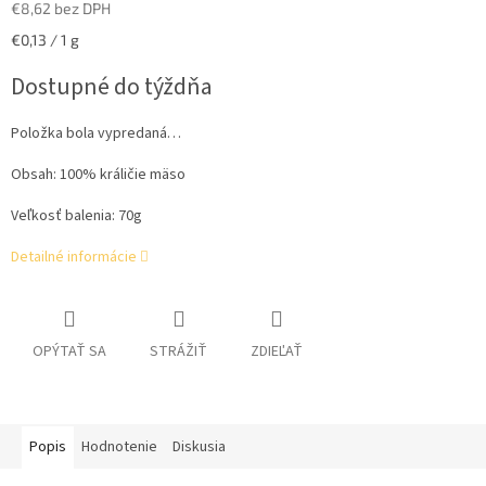
€8,62 bez DPH
Jednotková
€0,13 / 1 g
cena:
Dostupné do týždňa
Položka bola vypredaná…
Obsah: 100% králičie mäso
Veľkosť balenia: 70g
Detailné informácie
OPÝTAŤ SA
STRÁŽIŤ
ZDIEĽAŤ
Popis
Hodnotenie
Diskusia