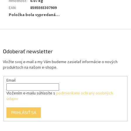
Hmotnosť
:
0.07 kg
EAN
:
8595593307909
Položka bola vypredaná…
Z
á
p
ä
Odoberať newsletter
t
Vložte svoj e-mail a my Vám budeme zasielať informácie o nových
i
produktoch na našom e-shope.
e
Email
Vložením e-mailu súhlasíte s
podmienkami ochrany osobných
údajov
PRIHLÁSIŤ SA