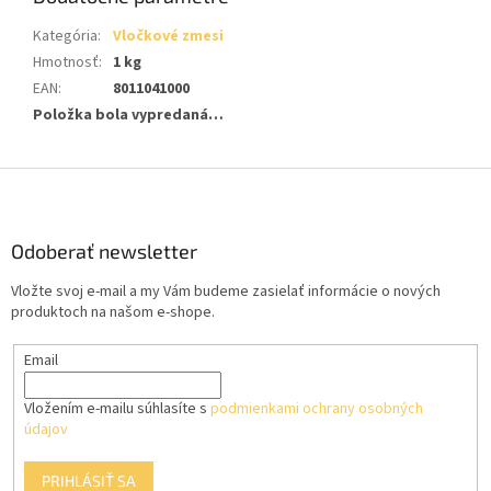
Kategória
:
Vločkové zmesi
Hmotnosť
:
1 kg
EAN
:
8011041000
Položka bola vypredaná…
Z
á
p
ä
Odoberať newsletter
t
Vložte svoj e-mail a my Vám budeme zasielať informácie o nových
i
produktoch na našom e-shope.
e
Email
Vložením e-mailu súhlasíte s
podmienkami ochrany osobných
údajov
PRIHLÁSIŤ SA