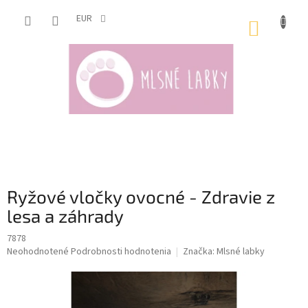
Prejsť
na
EUR
NÁKUP
obsah
KOŠÍK
Ryžové vločky ovocné - Zdravie z
lesa a záhrady
7878
Priemerné
Neohodnotené
Podrobnosti hodnotenia
Značka:
Mlsné labky
hodnotenie
produktu
je
0,0