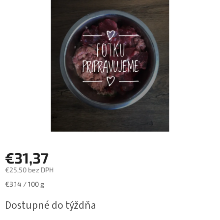
z
5
hviezdičiek.
€31,37
€25,50 bez DPH
Jednotková
€3,14 / 100 g
cena:
Dostupné do týždňa