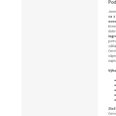
Pod
Jemn
sa z
ovo
Krmi
dobr
ingr
potra
zákl
čers
vápn
najm
Výho
Zlož
červ