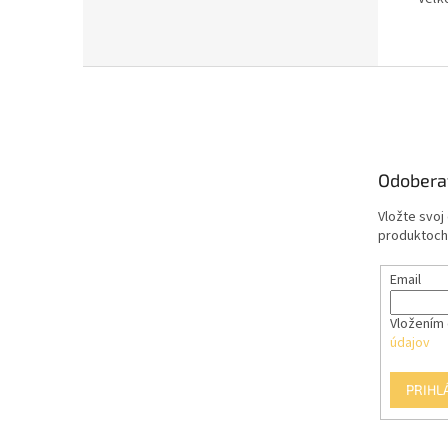
Z
á
p
ä
t
Odobera
i
e
Vložte svoj
produktoch
Email
Vložením 
údajov
PRIHL