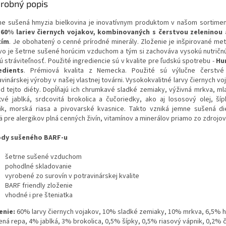
robný popis
e sušená hmyzia bielkovina je inovatívnym produktom v našom sortime
 60% lariev čiernych vojakov, kombinovaných s čerstvou zeleninou
cím
. Je obohatený o cenné prírodné minerály.
Zloženie je inšpirované me
vo je šetrne sušené horúcim vzduchom a tým si zachováva vysokú nutričn
ú stráviteľnosť. Použité ingrediencie sú v kvalite pre ľudskú spotrebu -
Hu
edients
. Prémiová kvalita z Nemecka. P
oužité sú výlučne čerstvé
vinárskej výroby v našej vlastnej továrni. Vysokokvalitné larvy čiernych vo
ad tejto diéty. Dopĺňajú ich chrumkavé sladké zemiaky, výživná mrkva, ml
tvé jablká, srdcovitá brokolica a čučoriedky, ako aj lososový olej, šíp
ik, morská riasa a pivovarské kvasnice. Takto vzniká jemne sušená d
ä pre alergikov plná cenných živín, vitamínov a minerálov priamo zo zdrojov
dy sušeného BARF-u
šetrne sušené vzduchom
pohodlné skladovanie
vyrobené zo surovín v potravinárskej kvalite
BARF friendly zloženie
vhodné i pre šteniatka
enie:
60% larvy čiernych vojakov, 10% sladké zemiaky, 10% mrkva, 6,5% 
ená repa, 4% jablká, 3% brokolica, 0,5% šípky, 0,5% riasový vápnik, 0,2% 