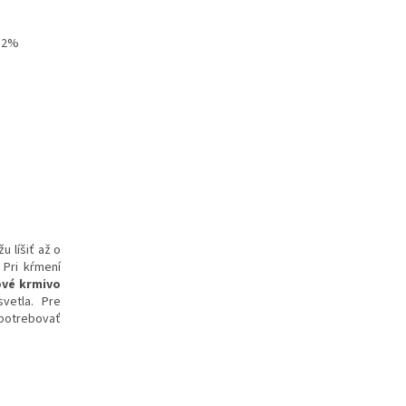
a 2%
 líšiť až o
 Pri kŕmení
vé krmivo
svetla. Pre
spotrebovať