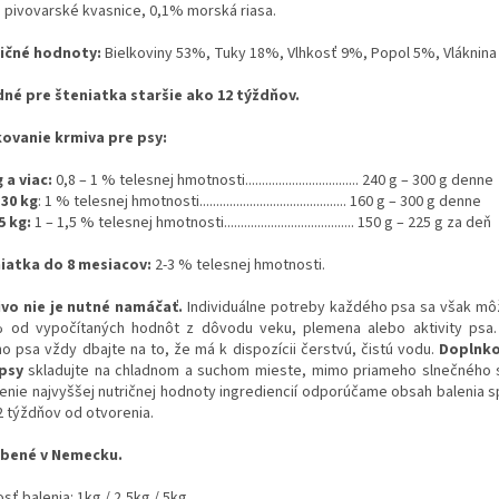
 pivovarské kvasnice, 0,1% morská riasa.
ičné hodnoty:
Bielkoviny 53%, Tuky 18%, Vlhkosť 9%, Popol 5%, Vláknin
né pre šteni
atka staršie ako 12 týždňov.
ovanie krmiva pre psy:
 a viac:
0,8 – 1 % telesnej hmotnosti.................................. 240 g – 300 g denne
 30 kg
: 1 % telesnej hmotnosti............................................ 160 g – 300 g denne
5 kg:
1 – 1,5 % telesnej hmotnosti....................................... 150 g – 225 g za deň
ia
tka do 8 mesiacov:
2-3 % telesnej hmotnosti.
vo nie je nutné namáčať.
Individuálne potreby každého psa sa však môžu
 od vypočítaných hodnôt z dôvodu veku, plemena alebo aktivity psa.
ho psa vždy dbajte na to, že má k dispozícii čerstvú, čistú vodu.
Doplnko
 psy
skladujte na chladnom a suchom mieste, mimo priameho slnečného 
tenie najvyššej nutričnej hodnoty ingrediencií odporúčame obsah balenia 
2 týždňov od otvorenia.
bené v Nemecku.
osť balenia:
1kg / 2,5kg / 5kg