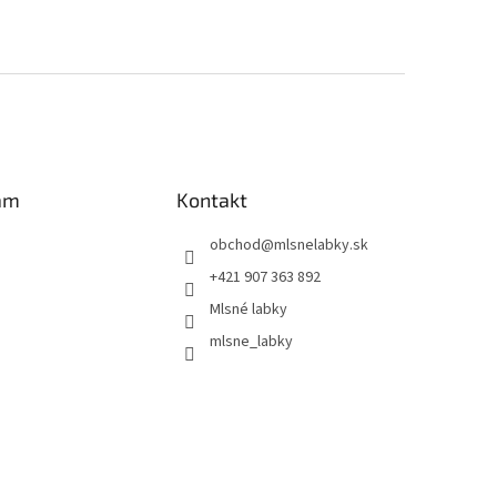
am
Kontakt
obchod
@
mlsnelabky.sk
+421 907 363 892
Mlsné labky
mlsne_labky