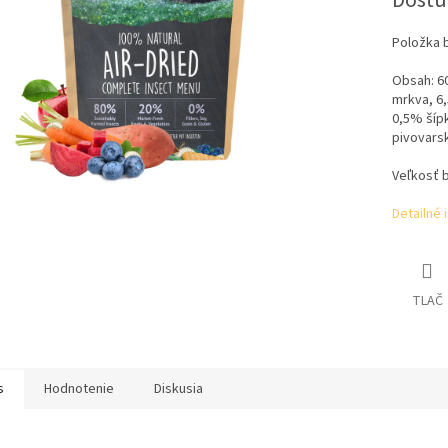
Dostu
Položka 
Obsah:
6
mrkva, 6
0,5% šípk
pivovarsk
Veľkosť b
Detailné 
TLAČ
s
Hodnotenie
Diskusia