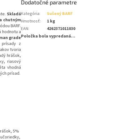
Dodatočné parametre
Kategória
:
Sušený BARF
nte.
Skladá
 a chutným
Hmotnosť
:
1 kg
tódou BARF.
EAN
:
4262371011030
ú hodnotu a
Položka bola vypredaná…
man grade
 prísady z
jakov tvoria
adý hrášok,
ky, riasový
iéta vhodná
ých prísad.
hrášok, 5%
čučoriedky,