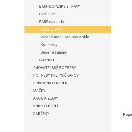
l
BARF DOPLNKY STRAVY
PAMLSKY
BARF na cesty
Sušený BARF
Varené menu pre psy v skle
Konzervy
Dusené salámy
GRANULE
CHOVATEĽSKÉ POTREBY
POTREBY PRE PSÍČKAROV
PRÍRODNÁ LEKÁREŇ
MAČKY
AKCIE A ZĽAVY
KNIHY O BARFE
DARČEKY
Popi