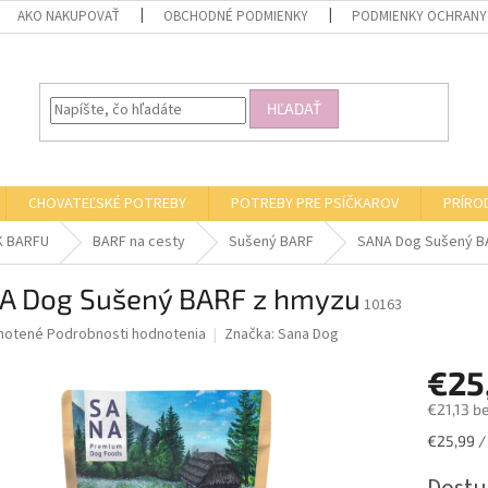
AKO NAKUPOVAŤ
OBCHODNÉ PODMIENKY
PODMIENKY OCHRANY
HĽADAŤ
CHOVATEĽSKÉ POTREBY
POTREBY PRE PSÍČKAROV
PRÍRO
K BARFU
BARF na cesty
Sušený BARF
SANA Dog Sušený B
A Dog Sušený BARF z hmyzu
10163
né
notené
Podrobnosti hodnotenia
Značka:
Sana Dog
nie
€25
u
€21,13 b
Jednotk
€25,99 / 
cena:
iek.