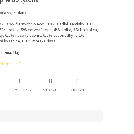
pné do týždňa
bola vypredaná…
0% larvy čiernych vojakov, 10% sladké zemiaky, 10%
,5% hrášok, 5% červená repa, 4% jablká, 3% brokolica,
y, 0,5% riasový vápnik, 0,2% čučoriedky, 0,2%
é kvasnice, 0,1% morská riasa.
alenia:
1kg
informácie
OPÝTAŤ SA
STRÁŽIŤ
ZDIEĽAŤ