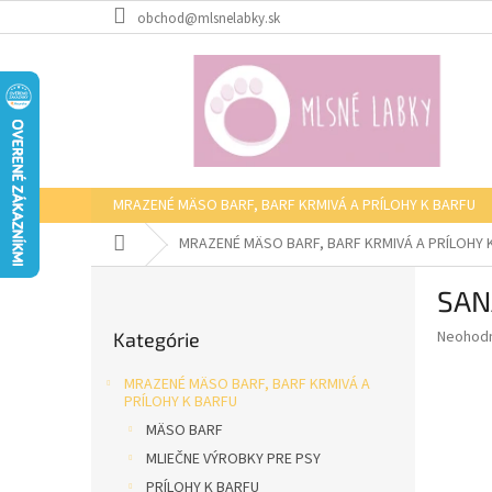
Prejsť
obchod@mlsnelabky.sk
na
obsah
MRAZENÉ MÄSO BARF, BARF KRMIVÁ A PRÍLOHY K BARFU
Domov
MRAZENÉ MÄSO BARF, BARF KRMIVÁ A PRÍLOHY 
B
SAN
o
Preskočiť
č
Priemer
Neohod
Kategórie
kategórie
n
hodnote
ý
produkt
MRAZENÉ MÄSO BARF, BARF KRMIVÁ A
p
je
PRÍLOHY K BARFU
0,0
a
MÄSO BARF
z
n
MLIEČNE VÝROBKY PRE PSY
5
e
hviezdič
PRÍLOHY K BARFU