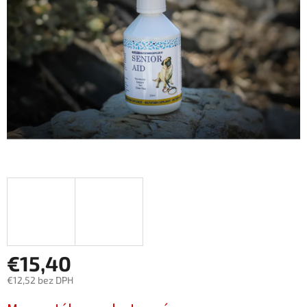
hviezdičiek.
€15,40
€12,52 bez DPH
Jednotková