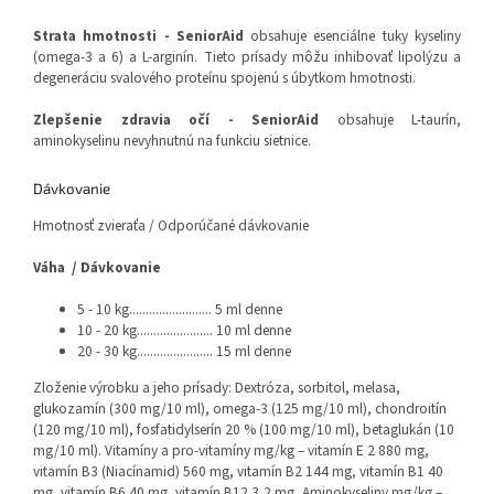
Strata hmotnosti - SeniorAid
obsahuje esenciálne tuky kyseliny
(omega-3 a 6) a L-arginín. Tieto prísady môžu inhibovať lipolýzu a
degeneráciu svalového proteínu spojenú s úbytkom hmotnosti.
Zlepšenie zdravia očí - SeniorAid
obsahuje L-taurín,
aminokyselinu nevyhnutnú na funkciu sietnice.
Dávkovanie
Hmotnosť zvieraťa / Odporúčané dávkovanie
Váha / Dávkovanie
5 - 10 kg......................... 5 ml denne
10 - 20 kg....................... 10 ml denne
20 - 30 kg....................... 15 ml denne
Zloženie výrobku a jeho prísady: Dextróza, sorbitol, melasa,
glukozamín (300 mg/10 ml), omega-3 (125 mg/10 ml), chondroitín
(120 mg/10 ml), fosfatidylserín 20 % (100 mg/10 ml), betaglukán (10
mg/10 ml). Vitamíny a pro-vitamíny mg/kg – vitamín E 2 880 mg,
vitamín B3 (Niacínamid) 560 mg, vitamín B2 144 mg, vitamín B1 40
mg, vitamín B6 40 mg, vitamín B12 3,2 mg, Aminokyseliny mg/kg –