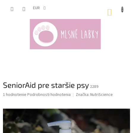
Prejsť
na
EUR
NÁKUP
obsah
KOŠÍK
SeniorAid pre staršie psy
2289
Priemerné
1 hodnotenie
Podrobnosti hodnotenia
Značka:
NutriScience
hodnotenie
produktu
je
5,0
z
5