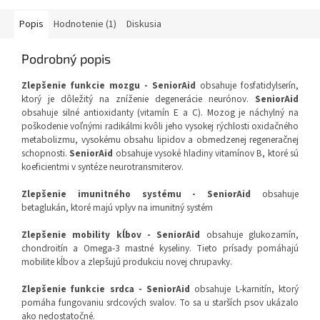
Popis
Hodnotenie (1)
Diskusia
Podrobný popis
Zlepšenie funkcie mozgu - SeniorAid
obsahuje fosfatidylserín,
ktorý je dôležitý na zníženie degenerácie neurónov.
SeniorAid
obsahuje silné antioxidanty (vitamín E a C). Mozog je náchylný na
poškodenie voľnými radikálmi kvôli jeho vysokej rýchlosti oxidačného
metabolizmu, vysokému obsahu lipidov a obmedzenej regeneračnej
schopnosti.
SeniorAid
obsahuje vysoké hladiny vitamínov B, ktoré sú
koeficientmi v syntéze neurotransmiterov.
Zlepšenie imunitného systému -
SeniorAid
obsahuje
betaglukán, ktoré majú vplyv na imunitný systém
Zlepšenie mobility kĺbov
- SeniorAid
obsahuje glukozamín,
chondroitín a Omega-3 mastné kyseliny. Tieto prísady pomáhajú
mobilite kĺbov a zlepšujú produkciu novej chrupavky.
Zlepšenie funkcie srdca
-
SeniorAid
obsahuje L-karnitín, ktorý
pomáha fungovaniu srdcových svalov. To sa u starších psov ukázalo
ako nedostatočné.