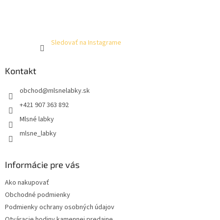
Sledovať na Instagrame
Kontakt
obchod
@
mlsnelabky.sk
+421 907 363 892
Mlsné labky
mlsne_labky
Informácie pre vás
Ako nakupovať
Obchodné podmienky
Podmienky ochrany osobných údajov
Otváracie hodiny kamennej predajne