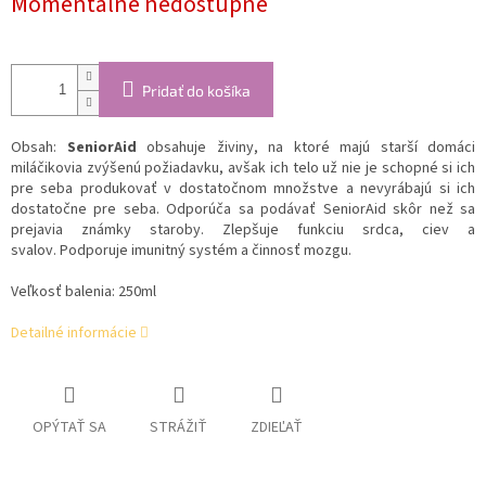
Momentálne nedostupné
cena:
Pridať do košíka
Obsah:
SeniorAid
obsahuje živiny, na ktoré majú starší domáci
miláčikovia zvýšenú požiadavku, avšak ich telo už nie je schopné si ich
pre seba produkovať v dostatočnom množstve a nevyrábajú si ich
dostatočne pre seba. Odporúča sa podávať SeniorAid skôr než sa
prejavia známky staroby. Zlepšuje funkciu srdca, ciev a
svalov. Podporuje imunitný systém a činnosť mozgu.
Veľkosť balenia: 250ml
Detailné informácie
OPÝTAŤ SA
STRÁŽIŤ
ZDIEĽAŤ