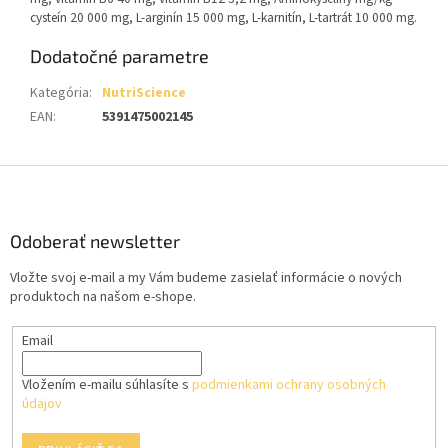
cysteín 20 000 mg, L-arginín 15 000 mg, L-karnitín, L-tartrát 10 000 mg.
Dodatočné parametre
Kategória
:
NutriScience
EAN
:
5391475002145
Z
á
p
ä
Odoberať newsletter
t
Vložte svoj e-mail a my Vám budeme zasielať informácie o nových
i
produktoch na našom e-shope.
e
Email
Vložením e-mailu súhlasíte s
podmienkami ochrany osobných
údajov