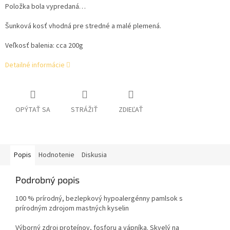
Položka bola vypredaná…
Šunková kosť vhodná pre stredné a malé plemená.
Veľkosť balenia: cca 200g
Detailné informácie
OPÝTAŤ SA
STRÁŽIŤ
ZDIEĽAŤ
Popis
Hodnotenie
Diskusia
Podrobný popis
100 % prírodný, bezlepkový hypoalergénny pamlsok s
prírodným zdrojom mastných kyselin
Výborný zdroj proteínov, fosforu a vápníka. Skvelý na