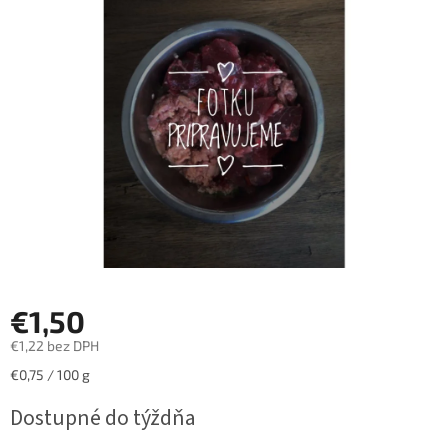
z
5
hviezdičiek.
€1,50
€1,22 bez DPH
Jednotková
€0,75 / 100 g
cena:
Dostupné do týždňa