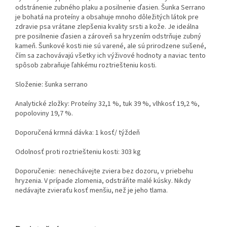
odstránenie zubného plaku a posilnenie ďasien. Šunka Serrano
je bohatá na proteíny a obsahuje mnoho dôležitých látok pre
zdravie psa vrátane zlepšenia kvality srsti a kože. Je ideálna
pre posilnenie ďasien a zároveň sa hryzením odstrňuje zubný
kameň. Šunkové kosti nie sú varené, ale sú prirodzene sušené,
čím sa zachovávajú všetky ich výživové hodnoty a naviac tento
spôsob zabraňuje ľahkému roztriešteniu kosti.
Složenie: šunka serrano
Analytické zložky: Proteíny 32,1 %, tuk 39 %, vlhkosť 19,2 %,
popoloviny 19,7 %.
Doporučená krmná dávka: 1 kosť/ týždeň
Odolnosť proti roztriešteniu kosti: 303 kg
Doporučenie: nenechávejte zviera bez dozoru, v priebehu
hryzenia. V prípade zlomenia, odstráňte malé kúsky. Nikdy
nedávajte zvieraťu kosť menšiu, než je jeho tlama.