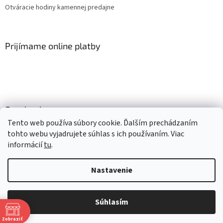
Otváracie hodiny kamennej predajne
Prijímame online platby
Facebook
Tento web používa súbory cookie. Ďalším prechádzaním
tohto webu vyjadrujete súhlas s ich používaním. Viac
informácií
tu
.
Vytvoril Shoptet
Nastavenie
Copyright 2026
Mlsné labky
. Všetky práva vyhradené.
Upraviť
nastavenie cookies
Súhlasím
Získaj 4% zľavu
Zobraziť