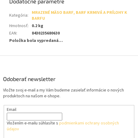
Dodatočné parametre
MRAZENÉ MÄSO BARF, BARF KRMIVÁ A PRÍLOHY K
Kategória
:
BARFU
Hmotnosť
:
0.2 kg
EAN
:
8430235680630
Položka bola vypredaná…
Z
á
p
ä
Odoberať newsletter
t
Vložte svoj e-mail a my Vám budeme zasielať informácie o nových
i
produktoch na našom e-shope.
e
Email
Vložením e-mailu súhlasíte s
podmienkami ochrany osobných
údajov