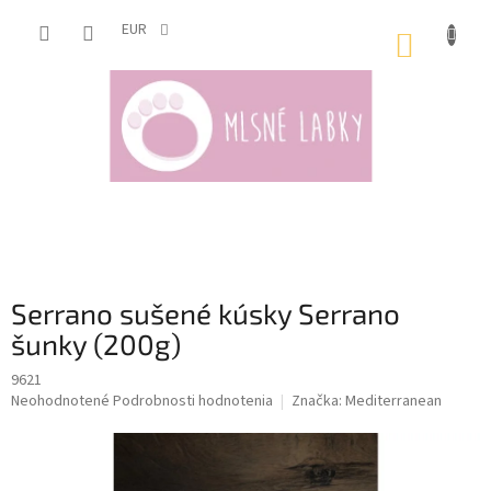
Prejsť
na
EUR
NÁKUP
obsah
KOŠÍK
Serrano sušené kúsky Serrano
šunky (200g)
9621
Priemerné
Neohodnotené
Podrobnosti hodnotenia
Značka:
Mediterranean
hodnotenie
produktu
je
0,0