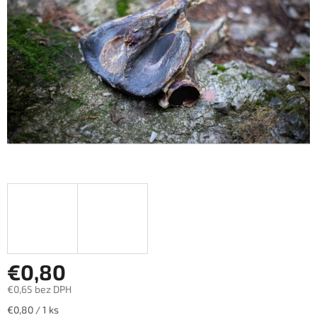
hviezdičiek.
€0,80
€0,65 bez DPH
Jednotková
€0,80 / 1 ks