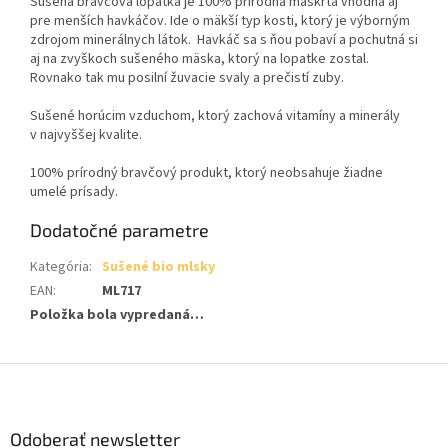
Sušená bravčová lopatka je 100% prírodná maškrta vhodná aj
pre menších havkáčov. Ide o mäkší typ kosti, ktorý je výborným
zdrojom minerálnych látok. Havkáč sa s ňou pobaví a pochutná si
aj na zvyškoch sušeného mäska, ktorý na lopatke zostal.
Rovnako tak mu posilní žuvacie svaly a prečistí zuby.
Sušené horúcim vzduchom, ktorý zachová vitamíny a minerály
v najvyššej kvalite.
100% prírodný bravčový produkt, ktorý neobsahuje žiadne
umelé prísady.
Dodatočné parametre
Kategória
:
Sušené bio mlsky
EAN
:
ML717
Položka bola vypredaná…
Z
á
p
ä
Odoberať newsletter