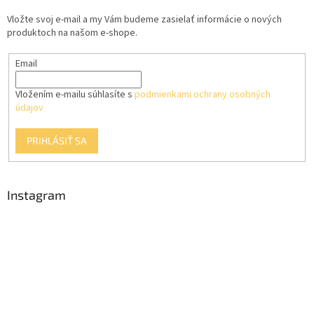
t
Vložte svoj e-mail a my Vám budeme zasielať informácie o nových
i
produktoch na našom e-shope.
e
Email
Vložením e-mailu súhlasíte s
podmienkami ochrany osobných
údajov
PRIHLÁSIŤ SA
Instagram