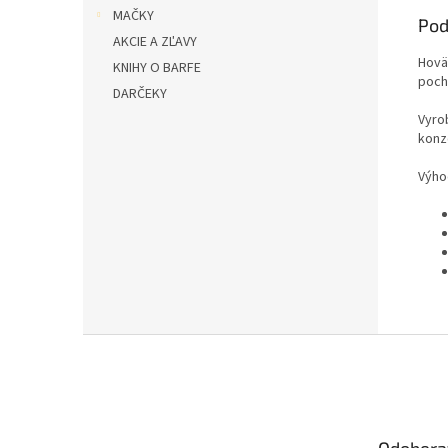
MAČKY
Pod
AKCIE A ZĽAVY
Hovä
KNIHY O BARFE
poch
DARČEKY
Vyro
konz
Výho
Z
á
p
ä
t