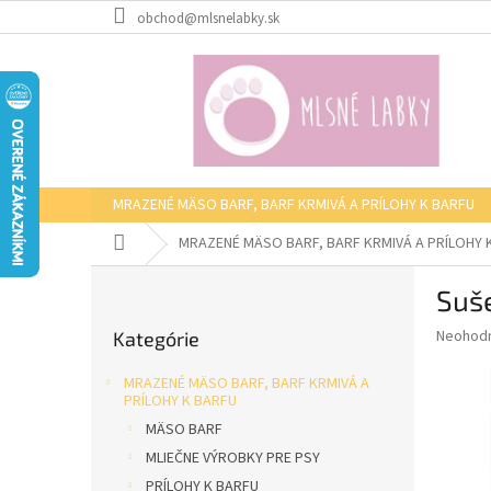
Prejsť
obchod@mlsnelabky.sk
na
obsah
MRAZENÉ MÄSO BARF, BARF KRMIVÁ A PRÍLOHY K BARFU
Domov
MRAZENÉ MÄSO BARF, BARF KRMIVÁ A PRÍLOHY 
B
Suše
o
Preskočiť
č
Priemer
Neohod
Kategórie
kategórie
n
hodnote
ý
produkt
MRAZENÉ MÄSO BARF, BARF KRMIVÁ A
p
je
PRÍLOHY K BARFU
0,0
a
MÄSO BARF
z
n
MLIEČNE VÝROBKY PRE PSY
5
e
hviezdič
PRÍLOHY K BARFU