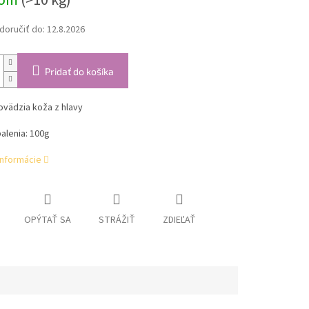
dom
(>10 kg)
oručiť do:
12.8.2026
Pridať do košíka
ovädzia koža z hlavy
alenia: 100g
informácie
OPÝTAŤ SA
STRÁŽIŤ
ZDIEĽAŤ