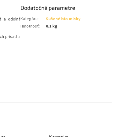
Dodatočné parametre
Kategória
:
Sušené bio mlsky
dá a odolná
Hmotnosť
:
0.1 kg
h prísad a