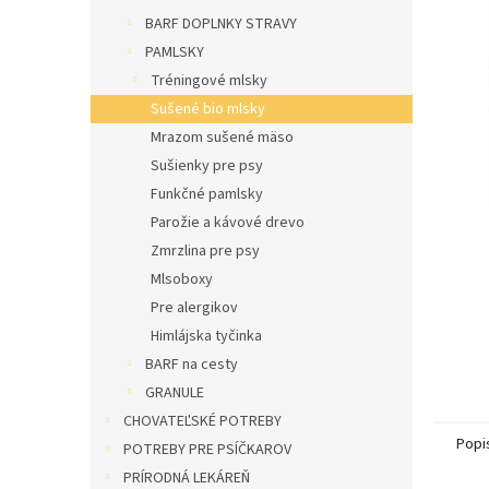
l
BARF DOPLNKY STRAVY
PAMLSKY
Tréningové mlsky
Sušené bio mlsky
Mrazom sušené mäso
Sušienky pre psy
Funkčné pamlsky
Parožie a kávové drevo
Zmrzlina pre psy
Mlsoboxy
Pre alergikov
Himlájska tyčinka
BARF na cesty
GRANULE
CHOVATEĽSKÉ POTREBY
Popi
POTREBY PRE PSÍČKAROV
PRÍRODNÁ LEKÁREŇ