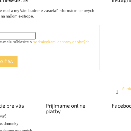
ť newsletter
Instagr
 e-mail a my Vám budeme zasielať informácie o nových
 na našom e-shope.
e-mailu súhlasíte s
podmienkami ochrany osobných
ÁSIŤ SA
Sled
ie pre vás
Prijímame online
Facebo
platby
vať
podmienky
ochrany osobných