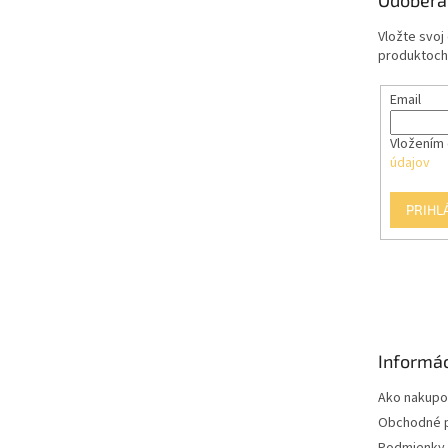
Odobera
i
e
Vložte svoj
produktoch
Email
Vložením 
údajov
PRIHL
Informác
Ako nakupo
Obchodné 
Podmienky 