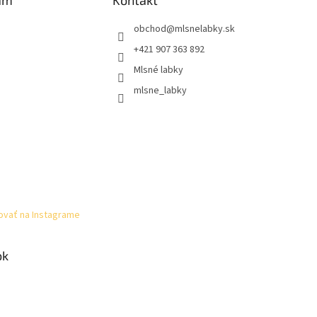
am
Kontakt
obchod
@
mlsnelabky.sk
+421 907 363 892
Mlsné labky
mlsne_labky
ovať na Instagrame
ok