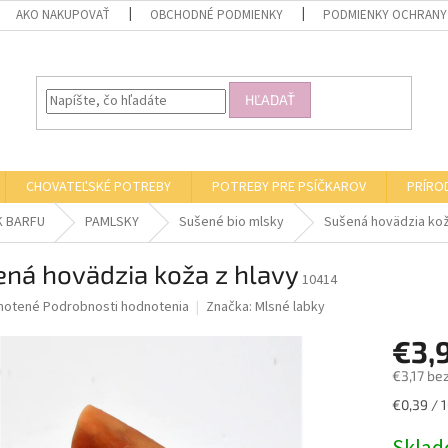
AKO NAKUPOVAŤ
OBCHODNÉ PODMIENKY
PODMIENKY OCHRANY
HĽADAŤ
CHOVATEĽSKÉ POTREBY
POTREBY PRE PSÍČKAROV
PRÍRO
K BARFU
PAMLSKY
Sušené bio mlsky
Sušená hovädzia kož
ná hovädzia koža z hlavy
10414
né
notené
Podrobnosti hodnotenia
Značka:
Mlsné labky
nie
€3,
u
€3,17 be
Jednotk
€0,39 / 
cena:
iek.