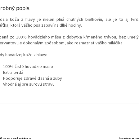
robný popis
dzia koža z hlavy je nielen plná chutných bielkovín, ale je to aj tvr
úťka, ktorá vášho psa zabaví na dlhé hodiny.
bená zo 100% hovädzieho mäsa z dobytka kŕmeného trávou, bez umelýc
ervantov, je dokonalým spôsobom, ako rozmaznať vášho miláčika.
dy hovädzej kože z hlavy:
100% čisté hovädzie mäso
Extra tvrdá
Podporuje zdravé ďasná a zuby
Vhodná aj pre surovú stravu