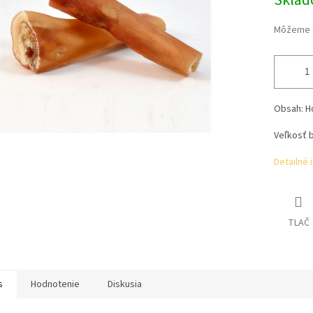
Skla
Môžeme d
Obsah: H
Veľkosť b
Detailné 
TLAČ
s
Hodnotenie
Diskusia