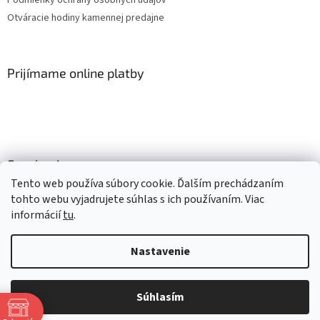
Otváracie hodiny kamennej predajne
Prijímame online platby
Facebook
Tento web používa súbory cookie. Ďalším prechádzaním
tohto webu vyjadrujete súhlas s ich používaním. Viac
informácií
tu
.
Vytvoril Shoptet
Nastavenie
Copyright 2026
Mlsné labky
. Všetky práva vyhradené.
Upraviť
nastavenie cookies
Súhlasím
Získaj 4% zľavu