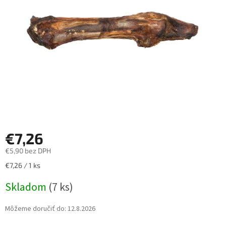
hviezdičiek.
€7,26
€5,90 bez DPH
Jednotková
€7,26 / 1 ks
cena:
Skladom
(7 ks)
Môžeme doručiť do:
12.8.2026