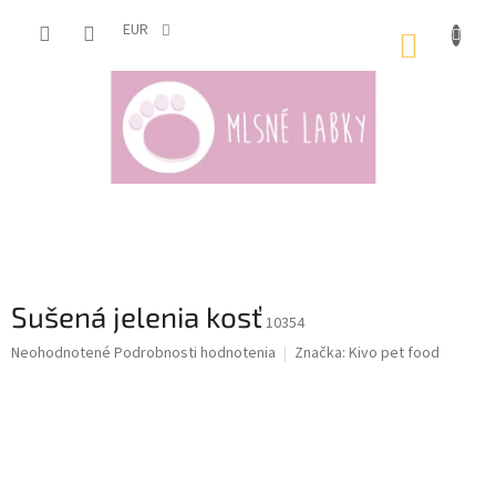
Prejsť
na
EUR
NÁKUP
obsah
KOŠÍK
Sušená jelenia kosť
10354
Priemerné
Neohodnotené
Podrobnosti hodnotenia
Značka:
Kivo pet food
hodnotenie
produktu
je
0,0
z
5