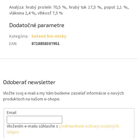
Analýza: hrubý proteín 70,5 %, hrubý tuk 17,5 %, popol 2,1 %,
vláknina 2,4 %, vlhkosť 7,5 %
Dodatočné parametre
Kategória
:
Sušené bio mlsky
EAN
:
8718858307951
Z
á
p
ä
Odoberať newsletter
t
Vložte svoj e-mail a my Vám budeme zasielať informácie o nových
i
produktoch na našom e-shope.
e
Email
Vložením e-mailu súhlasíte s
podmienkami ochrany osobných
údajov