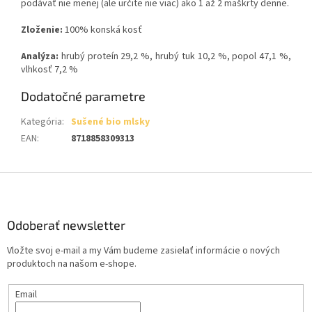
podávať nie menej (ale určite nie viac) ako 1 až 2 maškrty denne.
Zloženie:
100% konská kosť
Analýza:
hrubý proteín 29,2 %, hrubý tuk 10,2 %, popol 47,1 %,
vlhkosť 7,2 %
Dodatočné parametre
Kategória
:
Sušené bio mlsky
EAN
:
8718858309313
Z
á
p
ä
Odoberať newsletter
t
Vložte svoj e-mail a my Vám budeme zasielať informácie o nových
i
produktoch na našom e-shope.
e
Email