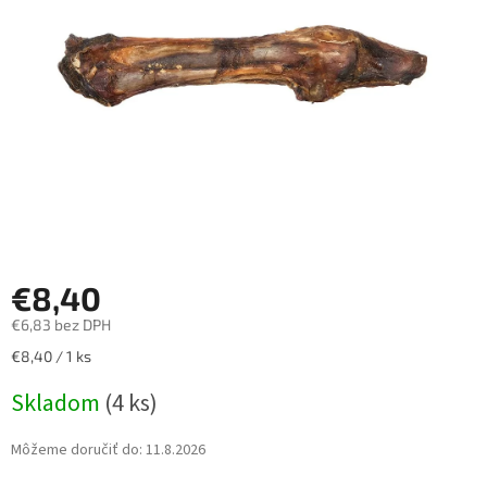
hviezdičiek.
€8,40
€6,83 bez DPH
Jednotková
€8,40 / 1 ks
cena:
Skladom
(4 ks)
Môžeme doručiť do:
11.8.2026