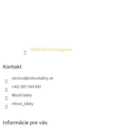
Sledovať na Instagrame
Kontakt
obchod
@
mlsnelabky.sk
+421 907 363 892
Mlsné labky
mlsne_labky
Informácie pre vás