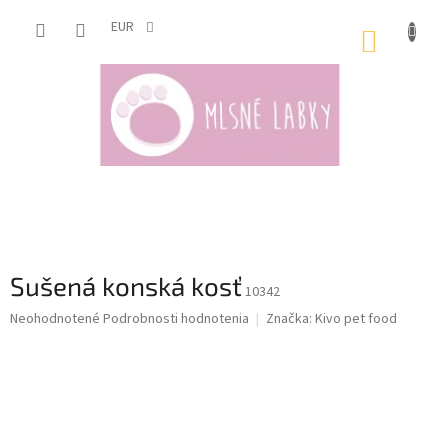
Prejsť
na
EUR
NÁKUP
obsah
KOŠÍK
Sušená konská kosť
10342
Priemerné
Neohodnotené
Podrobnosti hodnotenia
Značka:
Kivo pet food
hodnotenie
produktu
je
0,0
z
5