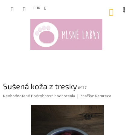
Prejsť
na
EUR
NÁKUP
obsah
KOŠÍK
Sušená koža z tresky
8977
Priemerné
Neohodnotené
Podrobnosti hodnotenia
Značka:
Natureca
hodnotenie
produktu
je
0,0
z
5