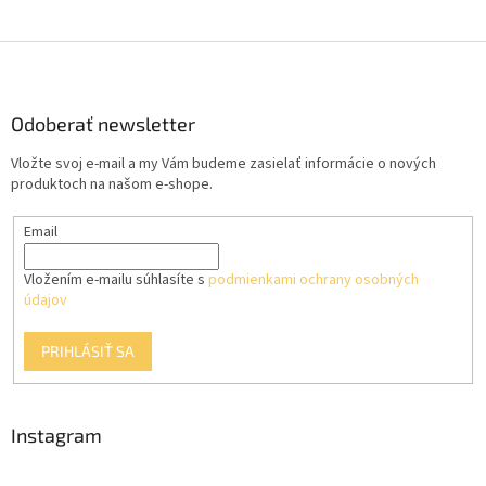
Z
á
p
ä
Odoberať newsletter
t
Vložte svoj e-mail a my Vám budeme zasielať informácie o nových
i
produktoch na našom e-shope.
e
Email
Vložením e-mailu súhlasíte s
podmienkami ochrany osobných
údajov
PRIHLÁSIŤ SA
Instagram