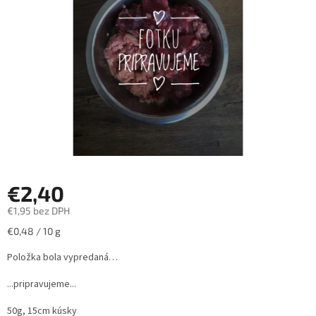
hviezdičiek.
€2,40
€1,95 bez DPH
Jednotková
€0,48 / 10 g
cena:
Položka bola vypredaná…
...pripravujeme...
50g, 15cm kúsky