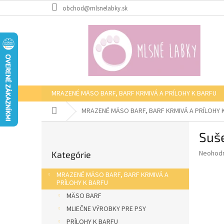
Prejsť
obchod@mlsnelabky.sk
na
obsah
MRAZENÉ MÄSO BARF, BARF KRMIVÁ A PRÍLOHY K BARFU
Domov
MRAZENÉ MÄSO BARF, BARF KRMIVÁ A PRÍLOHY 
B
Suš
o
Preskočiť
č
Priemer
Neohod
Kategórie
kategórie
n
hodnote
ý
produkt
MRAZENÉ MÄSO BARF, BARF KRMIVÁ A
p
je
PRÍLOHY K BARFU
0,0
a
MÄSO BARF
z
n
MLIEČNE VÝROBKY PRE PSY
5
e
hviezdič
PRÍLOHY K BARFU