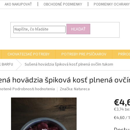
AKO NAKUPOVAŤ
OBCHODNÉ PODMIENKY
PODMIENKY OCHRANY
HĽADAŤ
CHOVATEĽSKÉ POTREBY
POTREBY PRE PSÍČKAROV
PRÍRO
K BARFU
Sušená hovädzia špiková kosť plnená ovčím tukom
ená hovädzia špiková kosť plnená ovč
né
notené
Podrobnosti hodnotenia
Značka:
Natureca
nie
€4,
u
€3,74 be
Jednotk
€4,60 / 1
cena:
iek.