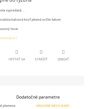
pné do týždňa
bola vypredaná…
ovädzia kalciová kosť plnená ovčím tukom
kusový tovar
informácie
OPÝTAŤ SA
STRÁŽIŤ
ZDIEĽAŤ
Dodatočné parametre
ľké plemena
MRAZENÉ MÄSO BARF,