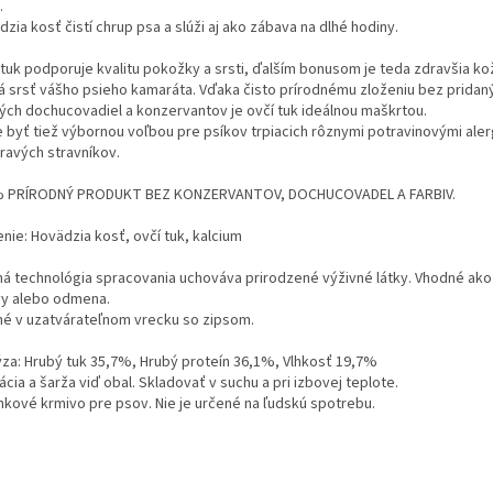
.
zia kosť čistí chrup psa a slúži aj ako zábava na dlhé hodiny.
 tuk podporuje kvalitu pokožky a srsti, ďalším bonusom je teda zdravšia ko
lá srsť vášho psieho kamaráta. Vďaka čisto prírodnému zloženiu bez pridaný
ých dochucovadiel a konzervantov je ovčí tuk ideálnou maškrtou.
 byť tiež výbornou voľbou pre psíkov trpiacich rôznymi potravinovými alerg
ravých stravníkov.
 PRÍRODNÝ PRODUKT BEZ KONZERVANTOV, DOCHUCOVADEL A FARBIV.
nie: Hovädzia kosť, ovčí tuk, kalcium
ná technológia spracovania uchováva prirodzené výživné látky. Vhodné ak
vy alebo odmena.
né v uzatvárateľnom vrecku so zipsom.
ýza: Hrubý tuk 35,7%, Hrubý proteín 36,1%, Vlhkosť 19,7%
ácia a šarža viď obal. Skladovať v suchu a pri izbovej teplote.
nkové krmivo pre psov. Nie je určené na ľudskú spotrebu.