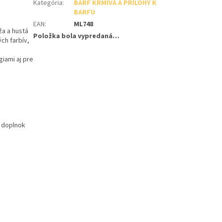
Kategória
:
BARF KRMIVÁ A PRÍLOHY K
BARFU
EAN
:
ML748
ža a hustá
Položka bola vypredaná…
ch farbív,
iami aj pre
o doplnok