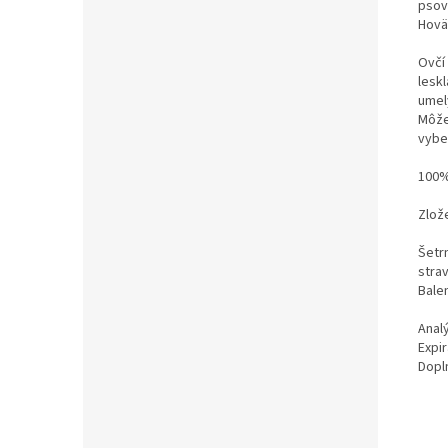
psov
Hoväd
Ovčí
lesk
umel
Môže
vybe
100%
Zlože
Šetr
stra
Bale
Anal
Expir
Dopl