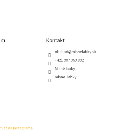
am
Kontakt
obchod
@
mlsnelabky.sk
+421 907 363 892
Mlsné labky
mlsne_labky
ovať na Instagrame