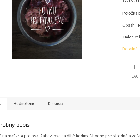
Dostu
Položka 
Obsah: H
Balenie: 
Detailné 
TLAČ
s
Hodnotenie
Diskusia
robný popis
álna maškrta pre psa. Zabaví psa na dlhé hodiny. Vhodné pre stredné a ve