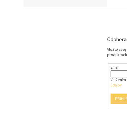
Z
á
p
ä
t
Odobera
i
e
Vložte svoj
produktoch
Email
Vložením 
údajov
PRIHL