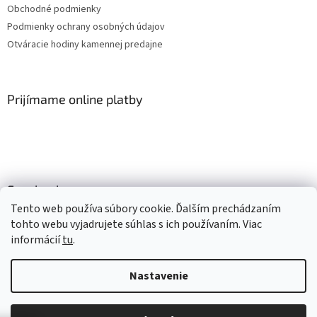
Obchodné podmienky
Podmienky ochrany osobných údajov
Otváracie hodiny kamennej predajne
Prijímame online platby
Facebook
Tento web používa súbory cookie. Ďalším prechádzaním
tohto webu vyjadrujete súhlas s ich používaním. Viac
informácií
tu
.
Vytvoril Shoptet
Nastavenie
Copyright 2026
Mlsné labky
. Všetky práva vyhradené.
Upraviť