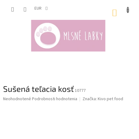
Prejsť
na
EUR
NÁKUP
obsah
KOŠÍK
Sušená teľacia kosť
10777
Priemerné
Neohodnotené
Podrobnosti hodnotenia
Značka:
Kivo pet food
hodnotenie
produktu
je
0,0
z
5