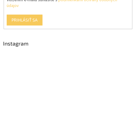
Vložením e-mailu súhlasíte s
podmienkami ochrany osobných
údajov
PRIHLÁSIŤ SA
Instagram