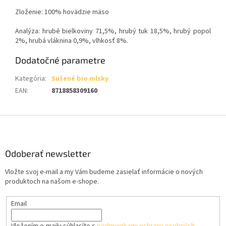
Zloženie: 100% hovädzie mäso
Analýza: hrubé bielkoviny 71,5%, hrubý tuk 18,5%, hrubý popol
2%, hrubá vláknina 0,9%, vlhkosť 8%.
Dodatočné parametre
Kategória
:
Sušené bio mlsky
EAN
:
8718858309160
Z
á
p
ä
Odoberať newsletter
t
Vložte svoj e-mail a my Vám budeme zasielať informácie o nových
i
produktoch na našom e-shope.
e
Email