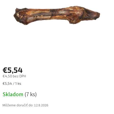
hviezdičiek.
€5,54
€4,50 bez DPH
Jednotková
€5,54 / 1 ks
cena:
Skladom
(7 ks)
Môžeme doručiť do:
12.8.2026