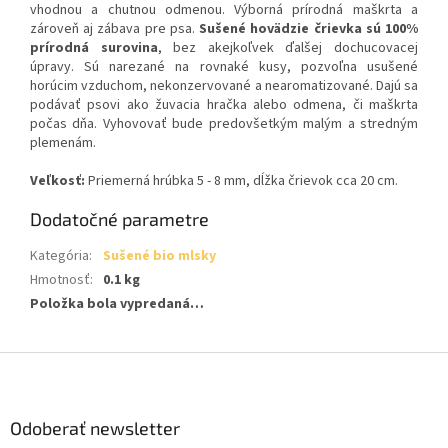
vhodnou a chutnou odmenou. Výborná prírodná maškrta a
zároveň aj zábava pre psa.
Sušené hovädzie črievka sú 100%
prírodná surovina
, bez akejkoľvek ďalšej dochucovacej
úpravy. Sú narezané na rovnaké kusy, pozvoľna usušené
horúcim vzduchom, nekonzervované a nearomatizované. Dajú sa
podávať psovi ako žuvacia hračka alebo odmena, či maškrta
počas dňa. Vyhovovať bude predovšetkým malým a stredným
plemenám.
Veľkosť:
Priemerná hrúbka 5 - 8 mm, dĺžka črievok cca 20 cm.
Dodatočné parametre
Kategória
:
Sušené bio mlsky
Hmotnosť
:
0.1 kg
Položka bola vypredaná…
Z
á
p
ä
Odoberať newsletter