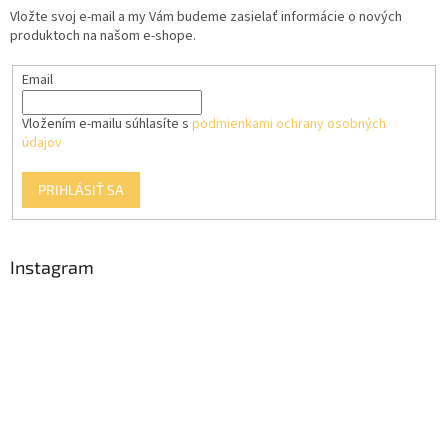
t
Vložte svoj e-mail a my Vám budeme zasielať informácie o nových
i
produktoch na našom e-shope.
e
Email
Vložením e-mailu súhlasíte s
podmienkami ochrany osobných
údajov
PRIHLÁSIŤ SA
Instagram