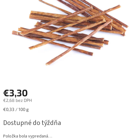
hviezdičiek.
€3,30
€2,68 bez DPH
Jednotková
€0,33 / 100 g
cena:
Dostupné do týždňa
Položka bola vypredaná…