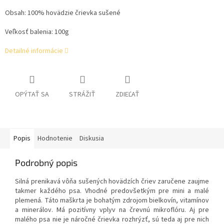
Obsah: 100% hovädzie črievka sušené
Veľkosť balenia: 100g
Detailné informácie
OPÝTAŤ SA
STRÁŽIŤ
ZDIEĽAŤ
Popis
Hodnotenie
Diskusia
Podrobný popis
Silná prenikavá vôňa sušených hovädzích čriev zaručene zaujme
takmer každého psa. Vhodné predovšetkým pre mini a malé
plemená. Táto maškrta je bohatým zdrojom bielkovín, vitamínov
a minerálov. Má pozitívny vplyv na črevnú mikroflóru. Aj pre
malého psa nie je náročné črievka rozhrýzť, sú teda aj pre nich