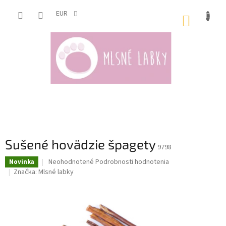
Prejsť
na
EUR
NÁKUP
obsah
KOŠÍK
Sušené hovädzie špagety
9798
Priemerné
Neohodnotené
Podrobnosti hodnotenia
Novinka
hodnotenie
Značka:
Mlsné labky
produktu
je
0,0
z
5