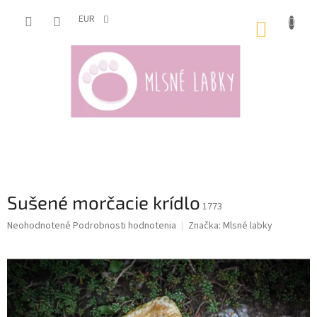
Prejsť
na
EUR
NÁKUP
obsah
KOŠÍK
Sušené morčacie krídlo
1773
Priemerné
Neohodnotené
Podrobnosti hodnotenia
Značka:
Mlsné labky
hodnotenie
produktu
je
0,0
z
5