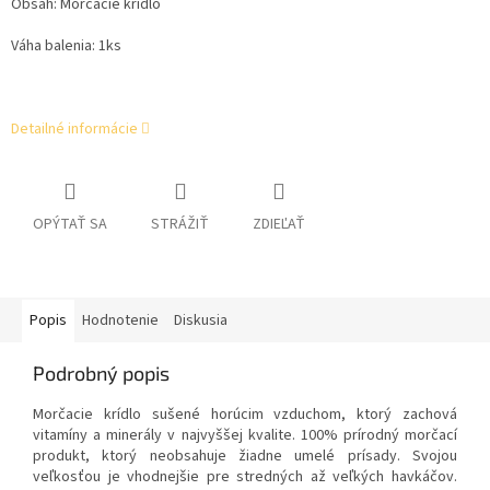
Obsah: Morčacie krídlo
Váha balenia: 1ks
Detailné informácie
OPÝTAŤ SA
STRÁŽIŤ
ZDIEĽAŤ
Popis
Hodnotenie
Diskusia
Podrobný popis
Morčacie krídlo sušené horúcim vzduchom, ktorý zachová
vitamíny a minerály v najvyššej kvalite. 100% prírodný morčací
produkt, ktorý neobsahuje žiadne umelé prísady.
Svojou
veľkosťou je vhodnejšie pre stredných až veľkých havkáčov.