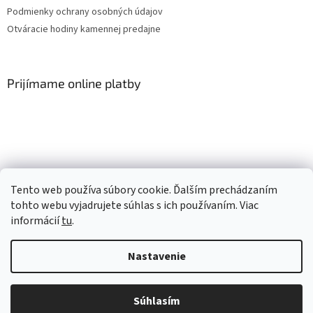
Podmienky ochrany osobných údajov
Otváracie hodiny kamennej predajne
Prijímame online platby
Facebook
Tento web používa súbory cookie. Ďalším prechádzaním
tohto webu vyjadrujete súhlas s ich používaním. Viac
informácií
tu
.
Vytvoril Shoptet
Nastavenie
Copyright 2026
Mlsné labky
. Všetky práva vyhradené.
Upraviť
Súhlasím
nastavenie cookies