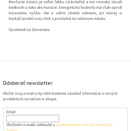
Morčacie mäsko je veľmi ľahko stráviteľné a má rovnaký obsah
bielkovín a tuku ako kuracie. Energetickú hodnotu má však oproti
kuraciemu vyššiu. Ide o veľmi chutnú odmenu, pri ktorej si
havkáč posilní svoj stisk a pochutná na sušenom mäsku.
Vyrobené na Slovensku
Z
á
p
ä
Odoberať newsletter
t
Vložte svoj e-mail a my Vám budeme zasielať informácie o nových
i
produktoch na našom e-shope.
e
Email
Vložením e-mailu súhlasíte s
podmienkami ochrany osobných
údajov