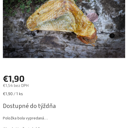
hviezdičiek.
€1,90
€1,54 bez DPH
Jednotková
€1,90 / 1 ks
cena:
Dostupné do týždňa
Položka bola vypredaná…