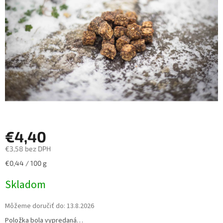
hviezdičiek.
€4,40
€3,58 bez DPH
Jednotková
€0,44 / 100 g
cena:
Skladom
Môžeme doručiť do:
13.8.2026
Položka bola vypredaná…