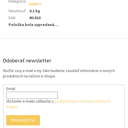
Kategória
:
BARFU
Hmotnosť
:
0.1 kg
EAN
:
ML810
Položka bola vypredaná…
Z
á
p
ä
Odoberať newsletter
t
Vložte svoj e-mail a my Vám budeme zasielať informácie o nových
i
produktoch na našom e-shope.
e
Email
Vložením e-mailu súhlasíte s
podmienkami ochrany osobných
údajov
PRIHLÁSIŤ SA