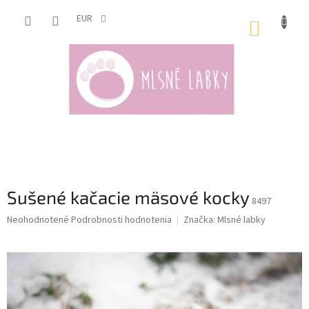
Prejsť
na
EUR
NÁKUP
obsah
KOŠÍK
Sušené kačacie mäsové kocky
8497
Priemerné
Neohodnotené
Podrobnosti hodnotenia
Značka:
Mlsné labky
hodnotenie
produktu
je
0,0
z
5