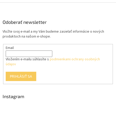
Z
á
p
ä
Odoberať newsletter
t
Vložte svoj e-mail a my Vám budeme zasielať informácie o nových
i
produktoch na našom e-shope.
e
Email
Vložením e-mailu súhlasíte s
podmienkami ochrany osobných
údajov
PRIHLÁSIŤ SA
Instagram