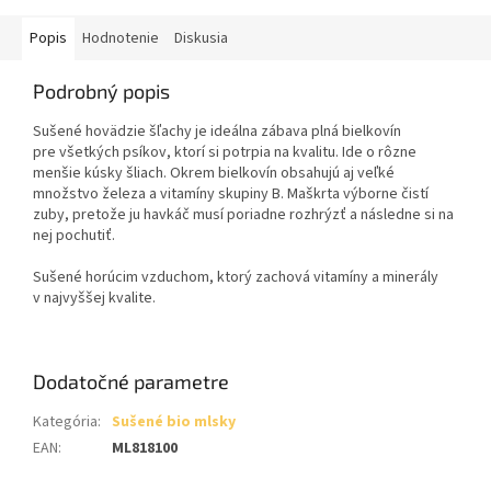
Popis
Hodnotenie
Diskusia
Podrobný popis
Sušené hovädzie šľachy je ideálna zábava plná bielkovín
pre všetkých psíkov, ktorí si potrpia na kvalitu. Ide o rôzne
menšie kúsky šliach. Okrem bielkovín obsahujú aj veľké
množstvo železa a vitamíny skupiny B.
Maškrta výborne čistí
zuby, pretože ju havkáč musí poriadne rozhrýzť a následne si na
nej pochutiť.
Sušené horúcim vzduchom, ktorý zachová vitamíny a minerály
v najvyššej kvalite.
Dodatočné parametre
Kategória
:
Sušené bio mlsky
EAN
:
ML818100