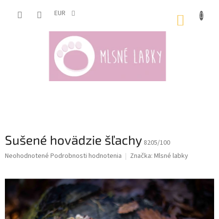
Prejsť
na
EUR
NÁKUP
obsah
KOŠÍK
Sušené hovädzie šľachy
8205/100
Priemerné
Neohodnotené
Podrobnosti hodnotenia
Značka:
Mlsné labky
hodnotenie
produktu
je
0,0
z
5