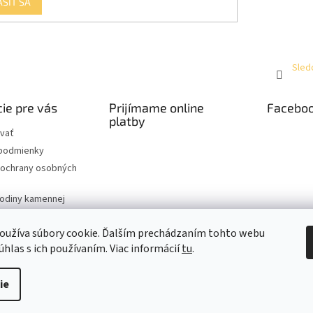
ÁSIŤ SA
Sled
ie pre vás
Prijímame online
Facebo
platby
vať
podmienky
ochrany osobných
hodiny kamennej
oužíva súbory cookie. Ďalším prechádzaním tohto webu
úhlas s ich používaním. Viac informácií
tu
.
raviť nastavenie cookies
ie