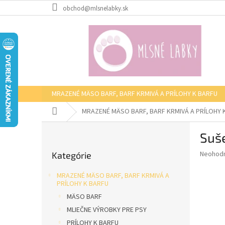
Prejsť
obchod@mlsnelabky.sk
na
obsah
MRAZENÉ MÄSO BARF, BARF KRMIVÁ A PRÍLOHY K BARFU
Domov
MRAZENÉ MÄSO BARF, BARF KRMIVÁ A PRÍLOHY 
B
Suše
o
Preskočiť
č
Priemer
Neohod
Kategórie
kategórie
n
hodnote
ý
produkt
MRAZENÉ MÄSO BARF, BARF KRMIVÁ A
p
je
PRÍLOHY K BARFU
0,0
a
MÄSO BARF
z
n
MLIEČNE VÝROBKY PRE PSY
5
e
hviezdič
PRÍLOHY K BARFU