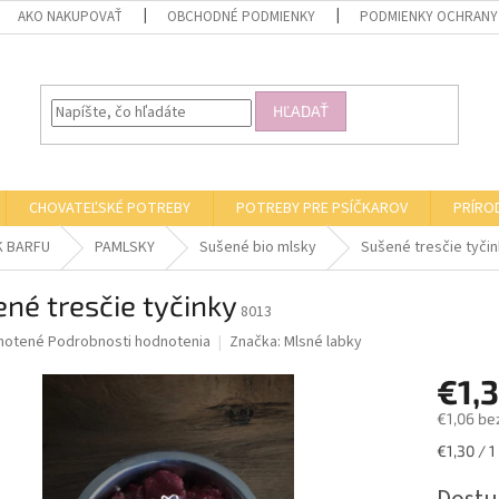
AKO NAKUPOVAŤ
OBCHODNÉ PODMIENKY
PODMIENKY OCHRANY
HĽADAŤ
CHOVATEĽSKÉ POTREBY
POTREBY PRE PSÍČKAROV
PRÍRO
K BARFU
PAMLSKY
Sušené bio mlsky
Sušené tresčie tyči
né tresčie tyčinky
8013
né
notené
Podrobnosti hodnotenia
Značka:
Mlsné labky
nie
€1,
u
€1,06 be
Jednotk
€1,30 / 1
cena:
iek.