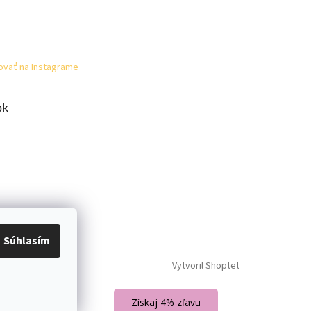
ovať na Instagrame
ok
Súhlasím
Vytvoril Shoptet
Získaj 4% zľavu