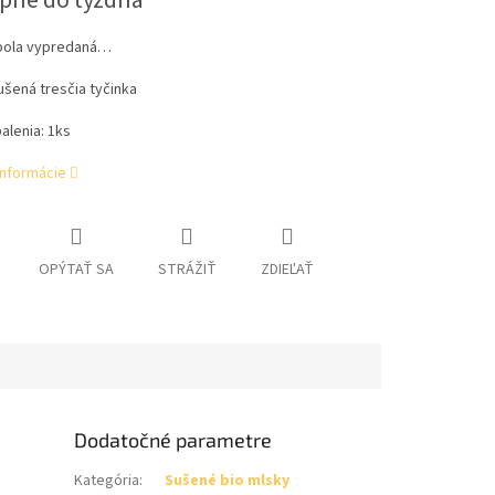
pné do týždňa
bola vypredaná…
šená tresčia tyčinka
alenia: 1ks
informácie
OPÝTAŤ SA
STRÁŽIŤ
ZDIEĽAŤ
Dodatočné parametre
Kategória
:
Sušené bio mlsky