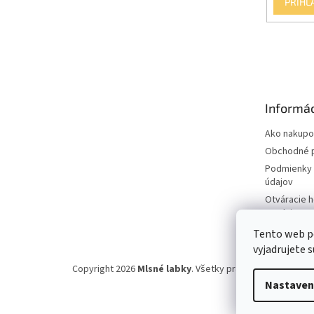
PRIHL
Informác
Ako nakupo
Obchodné 
Podmienky 
údajov
Otváracie 
predajne
Tento web p
vyjadrujete s
Copyright 2026
Mlsné labky
. Všetky práva vyhradené.
Up
Nastaven