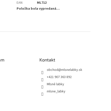
EAN
:
ML712
Položka bola vypredaná…
am
Kontakt
obchod
@
mlsnelabky.sk
+421 907 363 892
Mlsné labky
mlsne_labky