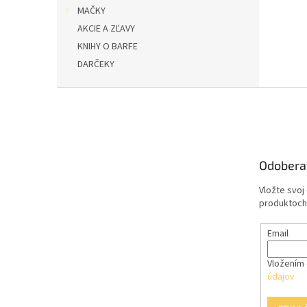
MAČKY
AKCIE A ZĽAVY
KNIHY O BARFE
DARČEKY
Z
á
p
ä
t
Odobera
i
e
Vložte svoj
produktoch
Email
Vložením 
údajov