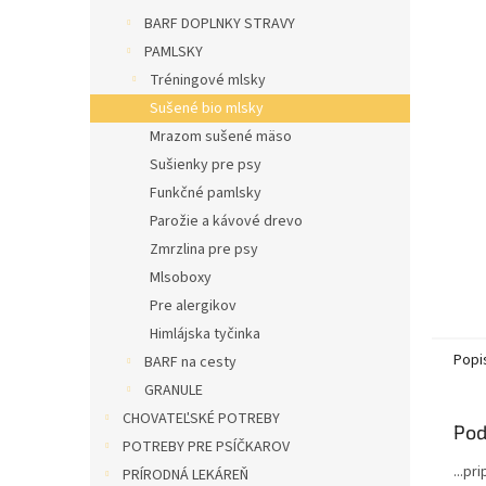
l
BARF DOPLNKY STRAVY
PAMLSKY
Tréningové mlsky
Sušené bio mlsky
Mrazom sušené mäso
Sušienky pre psy
Funkčné pamlsky
Parožie a kávové drevo
Zmrzlina pre psy
Mlsoboxy
Pre alergikov
Himlájska tyčinka
Popi
BARF na cesty
GRANULE
CHOVATEĽSKÉ POTREBY
Pod
POTREBY PRE PSÍČKAROV
...pr
PRÍRODNÁ LEKÁREŇ