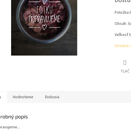
Dostu
Položka 
Obsah: Su
Veľkosť b
Detailné 
TLAČ
s
Hodnotenie
Diskusia
robný popis
ipravujeme...