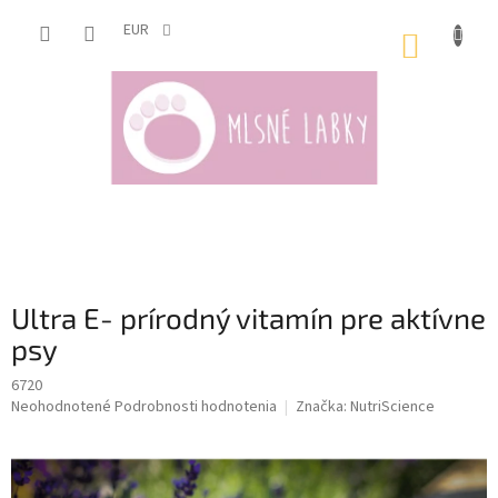
Prejsť
na
EUR
NÁKUP
obsah
KOŠÍK
Ultra E- prírodný vitamín pre aktívne
psy
6720
Priemerné
Neohodnotené
Podrobnosti hodnotenia
Značka:
NutriScience
hodnotenie
produktu
je
0,0