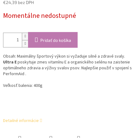
€24,39 bez DPH
Jednotková
Momentálne nedostupné
cena:
Pridať do košíka
Obsah: Maximálny športový výkon si vyžaduje silné a zdravé svaly.
Ultra E
poskytuje zmes vitamínu E a organického selénu na zaistenie
optimálneho zdravia a výživy svalov psov. Najlepšie použiť v spojení s
PerformAid .
Veľkosť balenia: 400g
Detailné informácie