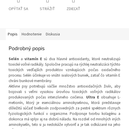
OPÝTAŤ SA
STRÁŽIŤ
ZDIEĽAŤ
Popis
Hodnotenie
Diskusia
Podrobný popis
Selén
a
vitamín E
sú dva hlavné antioxidanty, ktoré neutralizujú
toxické voľné radikály. Spoločne pracujú na rýchlej neutralizácii týchto
toxických vedľajších produktov vznikajúcich počas oxidačného
procesu. Selén účinkuje vo vnútri svalových buniek, zatiaľ čo vitamín E
chráni bunkové membrány.
Aktívne psy potrebujú väčšie množstvo antioxidačných živín, aby
bojovali s veľmi vysokou úrovňou toxických voľných radikálov
produkovaných počas intenzívneho cvičenia.
Ultra E
obsahuje L-
metionín, ktorý je esenciálnou aminokyselinou, ktorá predstavuje
dôležitú súčasť bielkovín zodpovedných za pestré spektrum rôznych
fyziologických funkcií v organizme. Podporuje tvorbu kolagénu a
dokonca má vplyv aj na dobrú náladu. Na rozdiel od mnohých iných
aminokyselín, telo si ju nedokáže vytvoriť a je tak odkázané na jeho