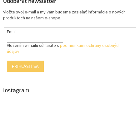
ä
Odoberať newsletter
t
Vložte svoj e-mail a my Vám budeme zasielať informácie o nových
i
produktoch na našom e-shope.
e
Email
Vložením e-mailu súhlasíte s
podmienkami ochrany osobných
údajov
PRIHLÁSIŤ SA
Instagram