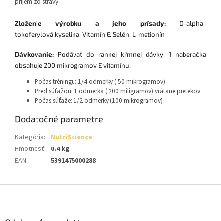
príjem zo stravy.
Zloženie výrobku a jeho prísady:
D-alpha-
tokoferylová kyselina, Vitamín E, Selén, L-metionín
Dávkovanie:
Podávať do rannej kŕmnej dávky. 1 naberačka
obsahuje 200 mikrogramov E vitamínu.
Počas tréningu: 1/4 odmerky ( 50 mikrogramov)
Pred súťažou: 1 odmerka ( 200 miligramov) vrátane pretekov
Počas súťaže: 1/2 odmerky (100 mikrogramov)
Dodatočné parametre
Kategória
:
NutriScience
Hmotnosť
:
0.4 kg
EAN
:
5391475000288
Z
á
p