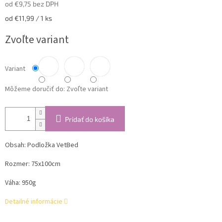
od
€9,75
bez DPH
Jednotková
od €11,99 / 1 ks
cena:
Zvoľte variant
Variant
Môžeme doručiť do:
Zvoľte variant
Pridať do košíka
Obsah: Podložka VetBed
Rozmer: 75x100cm
Váha: 950g
Detailné informácie