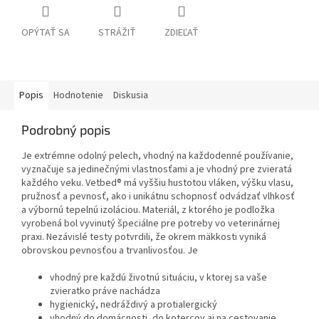
OPÝTAŤ SA
STRÁŽIŤ
ZDIEĽAŤ
Popis
Hodnotenie
Diskusia
Podrobný popis
Je extrémne odolný pelech, vhodný na každodenné používanie,
vyznačuje sa jedinečnými vlastnosťami a je vhodný pre zvieratá
každého veku. Vetbed® má vyššiu hustotou vláken, výšku vlasu,
pružnosť a pevnosť, ako i unikátnu schopnosť odvádzať vlhkosť
a výbornú tepelnú izoláciou. Materiál, z ktorého je podložka
vyrobená bol vyvinutý špeciálne pre potreby vo veterinárnej
praxi. Nezávislé testy potvrdili, že okrem mäkkosti vyniká
obrovskou pevnosťou a trvanlivosťou. Je
vhodný pre každú životnú situáciu, v ktorej sa vaše
zvieratko práve nachádza
hygienický, nedráždivý a protialergický
vhodný do domácnosti, do kotercov aj na cestovanie