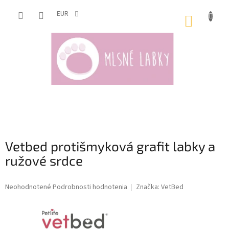
Prejsť
na
EUR
NÁKUP
obsah
KOŠÍK
Vetbed protišmyková grafit labky a
ružové srdce
Priemerné
Neohodnotené
Podrobnosti hodnotenia
Značka:
VetBed
hodnotenie
produktu
je
0,0