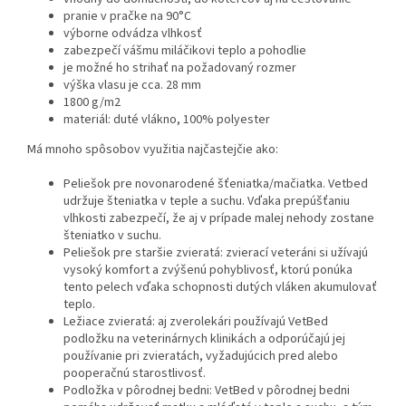
pranie v pračke na 90°C
výborne odvádza vlhkosť
zabezpečí vášmu miláčikovi teplo a pohodlie
je možné ho strihať na požadovaný rozmer
výška vlasu je cca. 28 mm
1800 g/m2
materiál: duté vlákno, 100% polyester
Má mnoho spôsobov využitia najčastejčie ako:
Peliešok pre novonarodené šťeniatka/mačiatka. Vetbed
udržuje šteniatka v teple a suchu. Vďaka prepúšťaniu
vlhkosti zabezpečí, že aj v prípade malej nehody zostane
šteniatko v suchu.
Peliešok pre staršie zvieratá: zvierací veteráni si užívajú
vysoký komfort a zvýšenú pohyblivosť, ktorú ponúka
tento pelech vďaka schopnosti dutých vláken akumulovať
teplo.
Ležiace zvieratá: aj zverolekári používajú VetBed
podložku na veterinárnych klinikách a odporúčajú jej
používanie pri zvieratách, vyžadujúcich pred alebo
pooperačnú starostlivosť.
Podložka v pôrodnej bedni: VetBed v pôrodnej bedni