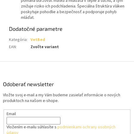
pomáha udržovať matku a mláďatá v teple a suchu, a tým
znižuje riziko ich podchladenia. Špeciálna štruktúra vláken
poskytuje pohodlie a bezpečnosť a podporuje pohyb
mláďat.
Dodatočné parametre
Kategória
:
VetBed
EAN
:
Zvoľte variant
Z
á
p
ä
Odoberať newsletter
t
Vložte svoj e-mail a my Vám budeme zasielať informácie o nových
i
produktoch na našom e-shope.
e
Email
Vložením e-mailu súhlasíte s
podmienkami ochrany osobných
údajov