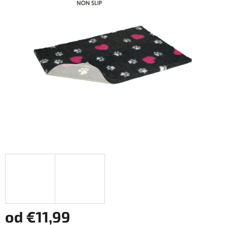
z
5
hviezdičiek.
od
€11,99