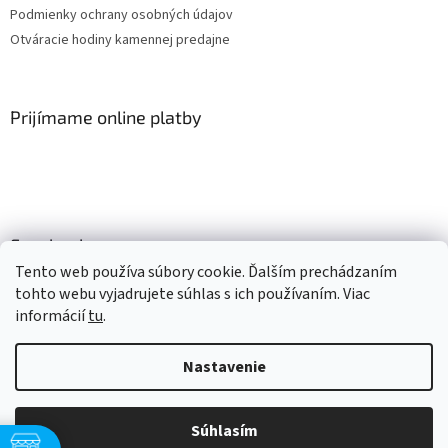
Podmienky ochrany osobných údajov
Otváracie hodiny kamennej predajne
Prijímame online platby
Facebook
Tento web používa súbory cookie. Ďalším prechádzaním
tohto webu vyjadrujete súhlas s ich používaním. Viac
informácií
tu
.
Vytvoril Shoptet
Nastavenie
Copyright 2026
Mlsné labky
. Všetky práva vyhradené.
Upraviť
nastavenie cookies
Súhlasím